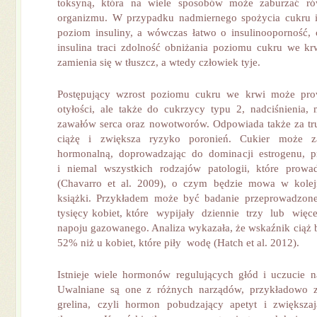
toksyną, która na wiele sposobów może zaburzać r
organizmu. W przypadku nadmiernego spożycia cukru i 
poziom insuliny, a wówczas łatwo o insulinooporność, 
insulina traci zdolność obniżania poziomu cukru we k
zamienia się w tłuszcz, a wtedy człowiek tyje.
Postępujący wzrost poziomu cukru we krwi może pro
otyłości, ale także do cukrzycy typu 2, nadciśnienia,
zawałów serca oraz nowotworów. Odpowiada także za tr
ciążę i zwiększa ryzyko poronień. Cukier może 
hormonalną, doprowadzając do dominacji estrogenu, p
i niemal wszystkich rodzajów patologii, które prowa
(Chavarro et al. 2009), o czym będzie mowa w kolejn
książki. Przykładem może być badanie przeprowadzon
tysięcy kobiet, które wypijały dziennie trzy lub więc
napoju gazowanego. Analiza wykazała, że wskaźnik ciąż b
52% niż u kobiet, które piły wodę (Hatch et al. 2012).
Istnieje wiele hormonów regulujących głód i uczucie n
Uwalniane są one z różnych narządów, przykładowo z j
grelina, czyli hormon pobudzający apetyt i zwiększ