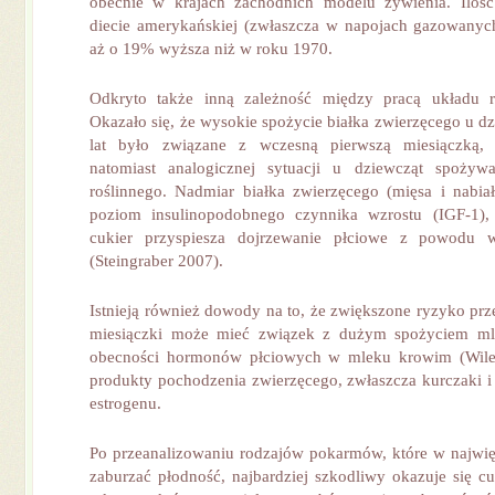
obecnie w krajach zachodnich modelu żywienia. Ilo
diecie amerykańskiej (zwłaszcza w napojach gazowanyc
aż o 19% wyższa niż w roku 1970.
Odkryto także inną zależność między pracą układu r
Okazało się, że wysokie spożycie białka zwierzęcego u d
lat było związane z wczesną pierwszą miesiączką,
natomiast analogicznej sytuacji u dziewcząt spożyw
roślinnego. Nadmiar białka zwierzęcego (mięsa i nabia
poziom insulinopodobnego czynnika wzrostu (IGF-1),
cukier przyspiesza dojrzewanie płciowe z powodu w
(Steingraber 2007).
Istnieją również dowody na to, że zwiększone ryzyko prz
miesiączki może mieć związek z dużym spożyciem ml
obecności hormonów płciowych w mleku krowim (Wile
produkty pochodzenia zwierzęcego, zwłaszcza kurczaki i 
estrogenu.
Po przeanalizowaniu rodzajów pokarmów, które w najwi
zaburzać płodność, najbardziej szkodliwy okazuje się cu