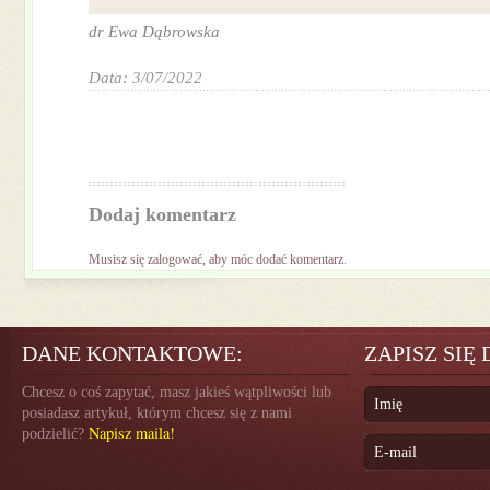
dr Ewa Dąbrowska
Data: 3/07/2022
Dodaj komentarz
Musisz się
zalogować
, aby móc dodać komentarz.
DANE KONTAKTOWE:
ZAPISZ SIĘ
Chcesz o coś zapytać, masz jakieś wątpliwości lub
posiadasz artykuł, którym chcesz się z nami
Napisz maila!
podzielić?