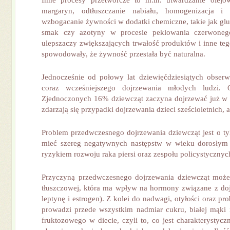
Inne procesy przetwórcze to m.in. utwardzanie olejó
margaryn, odtłuszczanie nabiału, homogenizacja i 
wzbogacanie żywności w dodatki chemiczne, takie jak gl
smak czy azotyny w procesie peklowania czerwoneg
ulepsza­czy zwiększających trwałość produktów i inne teg
spowodowały, że żywność przestała być naturalna.
Jednocześnie od połowy lat dziewięćdziesiątych obserw
coraz wcześniejszego dojrzewania młodych ludzi.
Zjednoczonych 16% dziewcząt zaczyna dojrzewać już w 
zdarzają się przypadki dojrzewania dzieci sześcioletnich,
Problem przedwczesnego dojrzewania dziewcząt jest o t
mieć szereg negatywnych następstw w wieku dorosłym i
ryzykiem rozwoju raka piersi oraz zespołu policystycznyc
Przyczyną przedwczesnego dojrzewania dziewcząt może
tłuszczowej, która ma wpływ na hormony związane z doj
leptynę i estrogen). Z kolei do nadwagi, otyłości oraz p
prowadzi przede wszystkim nadmiar cukru, białej mąki
fruktozowego w diecie, czyli to, co jest charakterystyc