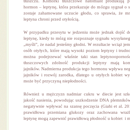
tłuszczu. Komórki tłuszczowe natomiast produkują pr
hormon – leptynę, która przekazuje do mózgu sygnał o s
zostaje zahamowane uczucie głodu, co sprawia, że m
leptyna chroni przed otyłością.
W przypadku przesytu w jedzeniu może jednak dojść do
leptynę, kiedy to mózg nie rozpoznaje sygnału wysyłaneg
„myśli”, że nadal jesteśmy głodni. W rezultacie wciąż jem
osób otyłych, które mają wysoki poziom leptyny i trudn
można podejrzewać właśnie taki stan leptynooporno
tłuszczowych zdolność produkcji leptyny mają ko
jajników. Nadmierna produkcja tego hormonu wpływa ne
jajników i rozwój zarodka, dlatego u otyłych kobiet w
może być przyczyną niepłodności.
Również u mężczyzn nadmiar cukru w diecie jest szk
jakość nasienia, powodując uszkodzenie DNA plemnikó
negatywnie wpływać na szansę poczęcia (Giahi et al. 201
prawidłowa przemiana glukozy oraz zachowana wrażl
leptynę mogą zapewnić prawidłową płodność u kobiet i 