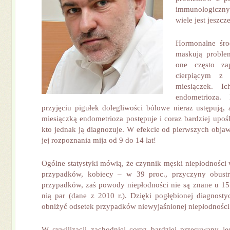
immunologiczn
wiele jest jeszcz
Hormonalne śro
maskują proble
one często za
cierpiącym z
miesiączek. I
endometrioza.
przyjęciu pigułek dolegliwości bólowe nieraz ustępują, 
miesiączką endometrioza postępuje i coraz bardziej upoś
kto jednak ją diagnozuje. W efekcie od pierwszych obj
jej rozpoznania mija od 9 do 14 lat!
Ogólne statystyki mówią, że czynnik męski niepłodności 
przypadków, kobiecy – w 39 proc., przyczyny obust
przypadków, zaś powody niepłodności nie są znane u 15 
nią par (dane z 2010 r.). Dzięki pogłębionej diagnosty
obniżyć odsetek przypadków niewyjaśnionej niepłodności 
W cywilizacji zachodniej coraz bardziej przesuwany j