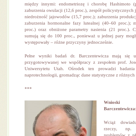
między innymi: endometriozę i chorobę Hashimoto (
zaburzenia owulacji (12,6 proc.), zespół policystycznych 
niedrożność jajowodów (15,7 proc.); zaburzenia produkcj
zaburzenia hormonalne fazy lutealnej (40–60 proc.); 
proc.) oraz obniżone parametry nasienia (21 proc.). 
sumują się do 100 proc., ponieważ u jednej pary mogł
występowały – różne przyczyny jednocześnie.
Pełne wyniki badań dr. Barczentewicza mają się u
przygotowywanej we współpracy z zespołem prof. Jos
Uniwersytetu Utah. Ośrodek ten prowadzi badania
naprotechnologii, gromadząc dane statystyczne z różnych 
***
Wnioski
Barczentewicza
Wciąż dowiad
rzeczy, np.
problemów z pł