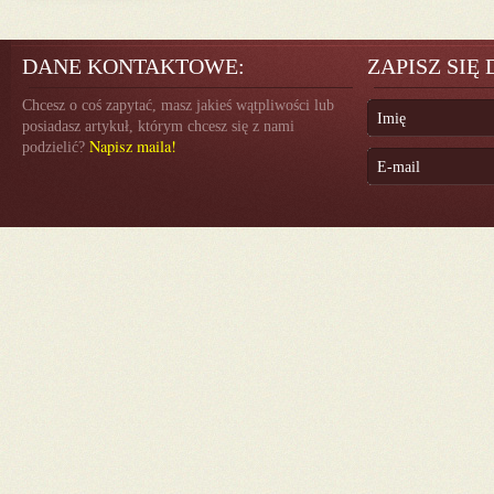
DANE KONTAKTOWE:
ZAPISZ SIĘ
Chcesz o coś zapytać, masz jakieś wątpliwości lub
posiadasz artykuł, którym chcesz się z nami
Napisz maila!
podzielić?