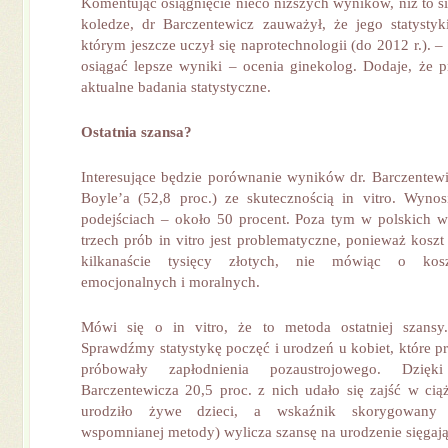
Komentując osiągnięcie nieco niższych wyników, niż to s
koledze, dr Barczentewicz zauważył, że jego statysty
którym jeszcze uczył się naprotechnologii (do 2012 r.). –
osiągać lepsze wyniki – ocenia ginekolog. Dodaje, że p
aktualne badania statystyczne.
Ostatnia szansa?
Interesujące będzie porównanie wyników dr. Barczentewic
Boyle’a (52,8 proc.) ze skutecznością in vitro. Wyno
podejściach – około 50 procent. Poza tym w polskich 
trzech prób in vitro jest problematyczne, ponieważ koszt
kilkanaście tysięcy złotych, nie mówiąc o kosz
emocjonalnych i moralnych.
Mówi się o in vitro, że to metoda ostatniej szansy
Sprawdźmy statystykę poczęć i urodzeń u kobiet, które p
próbowały zapłodnienia pozaustrojowego. Dzię
Barczentewicza 20,5 proc. z nich udało się zajść w ciąż
urodziło żywe dzieci, a wskaźnik skorygowany 
wspomnianej metody) wylicza szansę na urodzenie sięgają