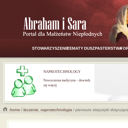
STOWARZYSZENIE
TEMATY
DUSZPASTERSTWA
FO
NAPROTECHNOLOGY
Nowoczesna medycyna – dowiedz
się więcej
home
/
leczenie
,
naprotechnologia
/ pierwsze statystyki dotycząc