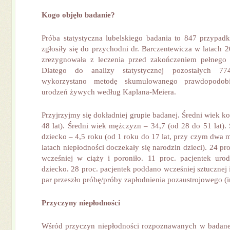
Kogo objęło badanie?
Próba statystyczna lubelskiego badania to 847 przypad
zgłosiły się do przychodni dr. Barczentewicza w latach 
zrezygnowała z leczenia przed zakończeniem pełnego 
Dlatego do analizy statystycznej pozostałych 7
wykorzystano metodę skumulowanego prawdopodobi
urodzeń żywych według Kaplana-Meiera.
Przyjrzyjmy się dokładniej grupie badanej. Średni wiek ko
48 lat). Średni wiek mężczyzn – 34,7 (od 28 do 51 lat). 
dziecko – 4,5 roku (od 1 roku do 17 lat, przy czym dwa 
latach niepłodności doczekały się narodzin dzieci). 24 pr
wcześniej w ciąży i poroniło. 11 proc. pacjentek uro
dziecko. 28 proc. pacjentek poddano wcześniej sztucznej i
par przeszło próbę/próby zapłodnienia pozaustrojowego (in
Przyczyny niepłodności
Wśród przyczyn niepłodności rozpoznawanych w badanej