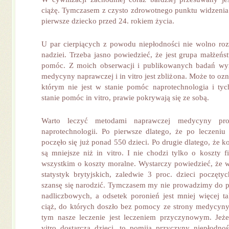
ciążę. Tymczasem z czysto zdrowotnego punktu widzenia n
pierwsze dziecko przed 24. rokiem życia.
U par cierpiących z powodu niepłodności nie wolno ro
nadziei. Trzeba jasno powiedzieć, że jest grupa małżeńs
pomóc. Z moich obserwacji i publikowanych badań wyn
medycyny naprawczej i in vitro jest zbliżona. Może to ozn
którym nie jest w stanie pomóc naprotechnologia i tyc
stanie pomóc in vitro, prawie pokrywają się ze sobą.
Warto leczyć metodami naprawczej medycyny pro
naprotechnologii. Po pierwsze dlatego, że po leczeni
poczęło się już ponad 550 dzieci. Po drugie dlatego, że k
są mniejsze niż in vitro. I nie chodzi tylko o koszty f
wszystkim o koszty moralne. Wystarczy powiedzieć, że
statystyk brytyjskich, zaledwie 3 proc. dzieci poczęt
szansę się narodzić. Tymczasem my nie prowadzimy do 
nadliczbowych, a odsetek poronień jest mniej więcej t
ciąż, do których doszło bez pomocy ze strony medycyny
tym nasze leczenie jest leczeniem przyczynowym. Jeże
vitro dostarcza dzieci, to pomija przyczyny niepłodnoś