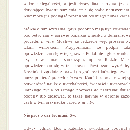
walor nielegalności, a jeśli dyscyplina partyjna jest
dotykającej kwestii sumienia, staje się nadto naruszeniem 
więc może już podlegać przepisom polskiego prawa karne
Mówię o tym wyraźnie, gdyż podobno mają być zbierane 
pod petycjami w sprawie poparcia wniosku o dofinansowa
procedur
in vitro
. Możliwe, że będziecie więc proszeni o
takim wnioskiem. Przypominam, że podpis taki
opowiedzeniem się w tej sprawie. Podobnie i głosowanie,
czy to w ramach samorządu, np. w Radzie Miasta
opowiedzeniem się w tej sprawie. Powtarzam wyraźnie,
Kościoła i zgodnie z prawdą o godności ludzkiego życia 
może popierać procedur
in vitro
. Katolik zapytany w tej
potwierdzać naukę o nietykalności, świętości i niezbywa
ludzkiego życia od samego poczęcia do naturalnej śmierc
podpisy lub głosować, to także jedynie w obronie każd
czyli w tym przypadku przeciw
in vitro
.
Nie proś o dar Komunii Św.
Gdyby jednak ktoś z katolików świadomie podpisał 