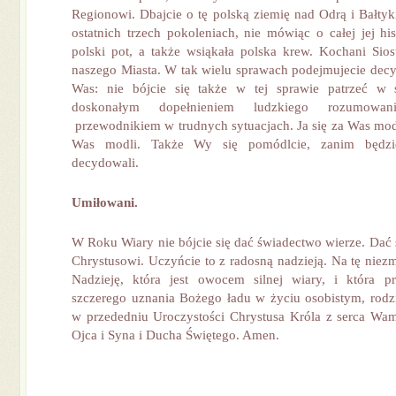
Regionowi. Dbajcie o tę polską ziemię nad Odrą i Bałtyk
ostatnich trzech pokoleniach, nie mówiąc o całej jej hist
polski pot, a także wsiąkała polska krew. Kochani Sios
naszego Miasta. W tak wielu sprawach podejmujecie decy
Was: nie bójcie się także w tej sprawie patrzeć w s
doskonałym dopełnieniem ludzkiego rozumowa
przewodnikiem w trudnych sytuacjach. Ja się za Was modl
Was modli. Także Wy się pomódlcie, zanim będzi
decydowali.
Umiłowani.
W Roku Wiary nie bójcie się dać świadectwo wierze. Dać
Chrystusowi. Uczyńcie to z radosną nadzieją. Na tę niez
Nadzieję, która jest owocem silnej wiary, i która 
szczerego uznania Bożego ładu w życiu osobistym, rod
w przededniu Uroczystości Chrystusa Króla z serca Wa
Ojca i Syna i Ducha Świętego. Amen.