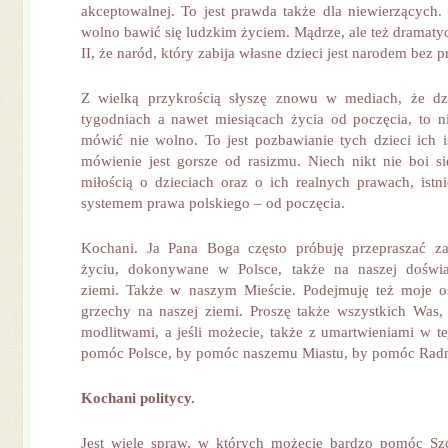
akceptowalnej. To jest prawda także dla niewierzącyc
wolno bawić się ludzkim życiem. Mądrze, ale też dramaty
II, że naród, który zabija własne dzieci jest narodem bez p
Z wielką przykrością słyszę znowu w mediach, że d
tygodniach a nawet miesiącach życia od poczęcia, to ni
mówić nie wolno. To jest pozbawianie tych dzieci ich i
mówienie jest gorsze od rasizmu. Niech nikt nie boi 
miłością o dzieciach oraz o ich realnych prawach, istn
systemem prawa polskiego – od poczęcia.
Kochani. Ja Pana Boga często próbuję przepraszać z
życiu, dokonywane w Polsce, także na naszej doświa
ziemi. Także w naszym Mieście. Podejmuję też moje os
grzechy na naszej ziemi. Proszę także wszystkich Was,
modlitwami, a jeśli możecie, także z umartwieniami w te
pomóc Polsce, by pomóc naszemu Miastu, by pomóc Rad
Kochani politycy.
Jest wiele spraw, w których możecie bardzo pomóc Sz