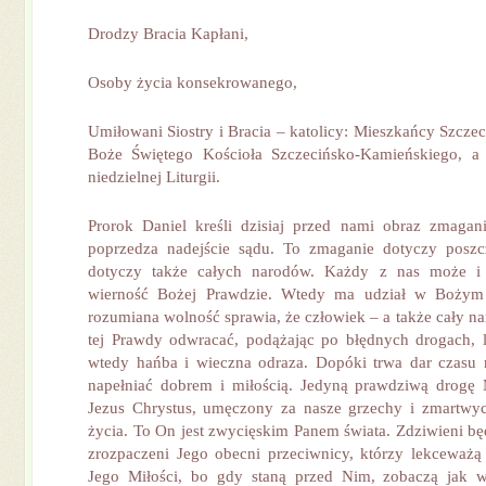
Drodzy Bracia Kapłani,
Osoby życia konsekrowanego,
Umiłowani Siostry i Bracia – katolicy: Mieszkańcy Szczec
Boże Świętego Kościoła Szczecińsko-Kamieńskiego, a t
niedzielnej Liturgii.
Prorok Daniel kreśli dzisiaj przed nami obraz zmagan
poprzedza nadejście sądu. To zmaganie dotyczy poszcz
dotyczy także całych narodów. Każdy z nas może i
wierność Bożej Prawdzie. Wtedy ma udział w Bożym ż
rozumiana wolność sprawia, że człowiek – a także cały na
tej Prawdy odwracać, podążając po błędnych drogach, 
wtedy hańba i wieczna odraza. Dopóki trwa dar czasu 
napełniać dobrem i miłością. Jedyną prawdziwą drogę 
Jezus Chrystus, umęczony za nasze grzechy i zmartwyc
życia. To On jest zwycięskim Panem świata. Zdziwieni bę
zrozpaczeni Jego obecni przeciwnicy, którzy lekceważ
Jego Miłości, bo gdy staną przed Nim, zobaczą jak wie