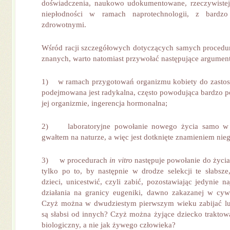
doświadczenia, naukowo udokumentowane, rzeczywiste
niepłodności w ramach naprotechnologii, z bardz
zdrowotnymi.
Wśród racji szczegółowych dotyczących samych proced
znanych, warto natomiast przywołać następujące argumen
1) w ramach przygotowań organizmu kobiety do zastoso
podejmowana jest radykalna, często powodująca bardzo 
jej organizmie, ingerencja hormonalna;
2) laboratoryjne powołanie nowego życia samo w s
gwałtem na naturze, a więc jest dotknięte znamieniem nie
3) w procedurach
in vitro
następuje powołanie do życia
tylko po to, by następnie w drodze selekcji te słabsze,
dzieci, unicestwić, czyli zabić, pozostawiając jedynie na
działania na granicy eugeniki, dawno zakazanej w cyw
Czyż można w dwudziestym pierwszym wieku zabijać lud
są słabsi od innych? Czyż można żyjące dziecko traktowa
biologiczny, a nie jak żywego człowieka?