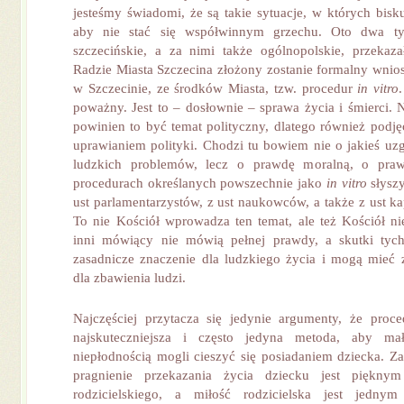
jesteśmy świadomi, że są takie sytuacje, w których bisk
aby nie stać się współwinnym grzechu. Oto dwa t
szczecińskie, a za nimi także ogólnopolskie, przekaz
Radzie Miasta Szczecina złożony zostanie formalny wnio
w Szczecinie, ze środków Miasta, tzw. procedur
in vitro
poważny. Jest to – dosłownie – sprawa życia i śmierci. Ni
powinien to być temat polityczny, dlatego również podjęci
uprawianiem polityki. Chodzi tu bowiem nie o jakieś uz
ludzkich problemów, lecz o prawdę moralną, o pra
procedurach określanych powszechnie jako
in vitro
słyszy
ust parlamentarzystów, z ust naukowców, a także z ust k
To nie Kościół wprowadza ten temat, ale też Kościół n
inni mówiący nie mówią pełnej prawdy, a skutki ty
zasadnicze znaczenie dla ludzkiego życia i mogą mieć 
dla zbawienia ludzi.
Najczęściej przytacza się jedynie argumenty, że proc
najskuteczniejsza i często jedyna metoda, aby mał
niepłodnością mogli cieszyć się posiadaniem dziecka. Z
pragnienie przekazania życia dziecku jest pięknym
rodzicielskiego, a miłość rodzicielska jest jednym