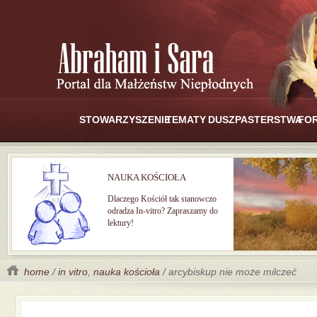
STOWARZYSZENIE
TEMATY
DUSZPASTERSTWA
FO
NAUKA KOŚCIOŁA
Dlaczego Kościół tak stanowczo
odradza In-vitro? Zapraszamy do
lektury!
home
/
in vitro
,
nauka kościoła
/ arcybiskup nie może milczeć