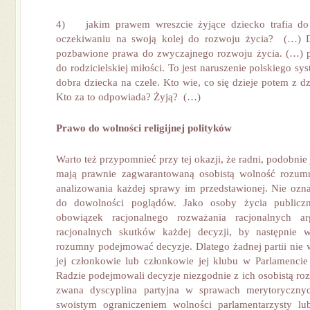
4) jakim prawem wreszcie żyjące dziecko trafia do
oczekiwaniu na swoją kolej do rozwoju życia? (…) Dz
pozbawione prawa do zwyczajnego rozwoju życia. (…) 
do rodzicielskiej miłości. To jest naruszenie polskiego s
dobra dziecka na czele. Kto wie, co się dzieje potem z 
Kto za to odpowiada? Żyją? (…)
Prawo do wolności religijnej polityków
Warto też przypomnieć przy tej okazji, że radni, podobnie
mają prawnie zagwarantowaną osobistą wolność rozum
analizowania każdej sprawy im przedstawionej. Nie ozn
do dowolności poglądów. Jako osoby życia publicz
obowiązek racjonalnego rozważania racjonalnych a
racjonalnych skutków każdej decyzji, by następnie
rozumny podejmować decyzje. Dlatego żadnej partii nie
jej członkowie lub członkowie jej klubu w Parlamenci
Radzie podejmowali decyzje niezgodnie z ich osobistą ro
zwana dyscyplina partyjna w sprawach merytoryczny
swoistym ograniczeniem wolności parlamentarzysty l