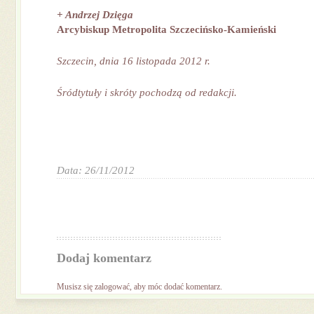
+ Andrzej Dzi
ę
ga
Arcybiskup Metropolita Szczeci
ń
sko-Kamie
ń
ski
Szczecin, dnia 16 listopada 2012 r.
Śródtytuły i skróty pochodzą od redakcji.
Data: 26/11/2012
Dodaj komentarz
Musisz się
zalogować
, aby móc dodać komentarz.