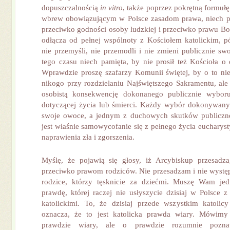
dopuszczalnością
in vitro
, także poprzez pokrętną formuł
wbrew obowiązującym w Polsce zasadom prawa, niech pa
przeciwko godności osoby ludzkiej i przeciwko prawu B
odłącza od pełnej wspólnoty z Kościołem katolickim, p
nie przemyśli, nie przemodli i nie zmieni publicznie sw
tego czasu niech pamięta, by nie prosił też Kościoła o 
Wprawdzie proszę szafarzy Komunii świętej, by o to nie 
nikogo przy rozdzielaniu Najświętszego Sakramentu, ale 
osobistą konsekwencję dokonanego publicznie wybor
dotyczącej życia lub śmierci. Każdy wybór dokonywany
swoje owoce, a jednym z duchowych skutków publiczn
jest właśnie samowycofanie się z pełnego życia eucharys
naprawienia zła i zgorszenia.
Myślę, że pojawią się głosy, iż Arcybiskup przesadza
przeciwko prawom rodziców. Nie przesadzam i nie wyst
rodzice, którzy tęsknicie za dziećmi. Muszę Wam je
prawdę, której raczej nie usłyszycie dzisiaj w Polsce z
katolickimi. To, że dzisiaj przede wszystkim katoli
oznacza, że to jest katolicka prawda wiary. Mówim
prawdzie wiary, ale o prawdzie rozumnie pozna