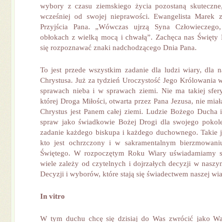
wybory z czasu ziemskiego życia pozostaną skuteczne,
wcześniej od swojej nieprawości. Ewangelista Marek
Przyjścia Pana. „Wówczas ujrzą Syna Człowieczego
obłokach z wielką mocą i chwałą”. Zachęca nas Święty
się rozpoznawać znaki nadchodzącego Dnia Pana.
To jest przede wszystkim zadanie dla ludzi wiary, dla 
Chrystusa. Już za tydzień Uroczystość Jego Królowania w
sprawach nieba i w sprawach ziemi. Nie ma takiej sfer
której Droga Miłości, otwarta przez Pana Jezusa, nie mia
Chrystus jest Panem całej ziemi. Ludzie Bożego Ducha 
spraw jako świadkowie Bożej Drogi dla swojego pokolen
zadanie każdego biskupa i każdego duchownego. Takie j
kto jest ochrzczony i w sakramentalnym bierzmowani
Świętego. W rozpoczętym Roku Wiary uświadamiamy sob
wiele zależy od czytelnych i dojrzałych decyzji w nasz
Decyzji i wyborów, które stają się świadectwem naszej wia
In vitro
W tym duchu chcę się dzisiaj do Was zwrócić jako Wa