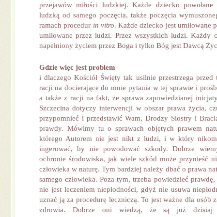
przejawów miłości ludzkiej. Każde dziecko powołane 
ludzką od samego poczęcia, także poczęcia wymuszone
ramach procedur
in vitro
. Każde dziecko jest umiłowane 
umiłowane przez ludzi. Przez wszystkich ludzi. Każdy 
napełniony życiem przez Boga i tylko Bóg jest Dawcą Życ
Gdzie wi
ę
c jest problem
i dlaczego Kościół Święty tak usilnie przestrzega przed
racji na docierające do mnie pytania w tej sprawie i proś
a także z racji na fakt, że sprawa zapowiedzianej inicj
Szczecina dotyczy interwencji w obszar prawa życia, c
przypomnieć i przedstawić Wam, Drodzy Siostry i Bracia 
prawdy. Mówimy tu o sprawach objętych prawem natu
którego Autorem nie jest nikt z ludzi, i w który niko
ingerować, by nie powodować szkody. Dobrze wie
ochronie środowiska, jak wiele szkód może przynieść n
człowieka w naturę. Tym bardziej należy dbać o prawa na
samego człowieka. Poza tym, trzeba powiedzieć prawdę,
nie jest leczeniem niepłodności, gdyż nie usuwa niepłod
uznać ją za procedurę leczniczą. To jest ważne dla osób 
zdrowia. Dobrze oni wiedzą, że są już dzisiaj