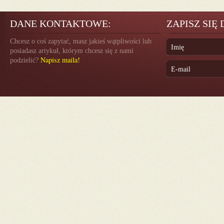
DANE KONTAKTOWE:
ZAPISZ SIĘ
Chcesz o coś zapytać, masz jakieś wątpliwości lub
posiadasz artykuł, którym chcesz się z nami
Napisz maila!
podzielić?