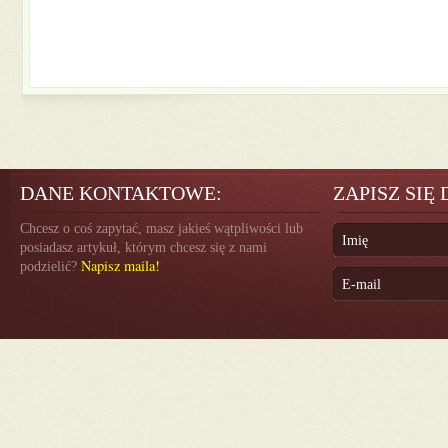
DANE KONTAKTOWE:
ZAPISZ SIĘ
Chcesz o coś zapytać, masz jakieś wątpliwości lub
posiadasz artykuł, którym chcesz się z nami
Napisz maila!
podzielić?