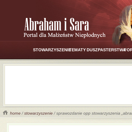
STOWARZYSZENIE
TEMATY
DUSZPASTERSTWA
FO
home
/
stowarzyszenie
/ sprawozdanie opp stowarzyszenia „abra