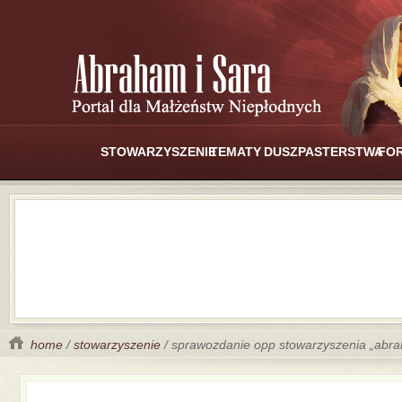
STOWARZYSZENIE
TEMATY
DUSZPASTERSTWA
FO
home
/
stowarzyszenie
/ sprawozdanie opp stowarzyszenia „abra