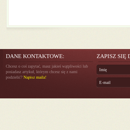
DANE KONTAKTOWE:
ZAPISZ SIĘ
Chcesz o coś zapytać, masz jakieś wątpliwości lub
posiadasz artykuł, którym chcesz się z nami
Napisz maila!
podzielić?