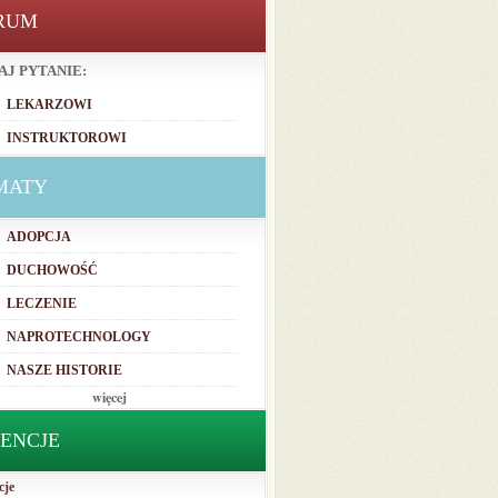
RUM
AJ PYTANIE:
LEKARZOWI
INSTRUKTOROWI
MATY
ADOPCJA
DUCHOWOŚĆ
LECZENIE
NAPROTECHNOLOGY
NASZE HISTORIE
więcej
TENCJE
cje