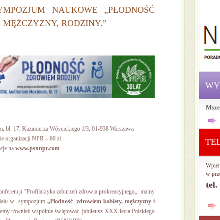
SYMPOZJUM NAUKOWE „PŁODNOŚĆ
 MĘŻCZYZNY, RODZINY.”
WY
Msze
 bl. 17, Kazimierza Wóycickiego 1/3, 01-938 Warszawa
ie organizacji NPR – 60 zł
TE
acje na
www.psnnpr.com
Wpier
w prz
tel
konferencji ”Profilaktyka zaburzeń zdrowia prokreacyjnego„ mamy
działu w sympozjum
„Płodność zdrowiem kobiety, mężczyzny i
emy również wspólnie świętować jubileusz XXX-lecia Polskiego