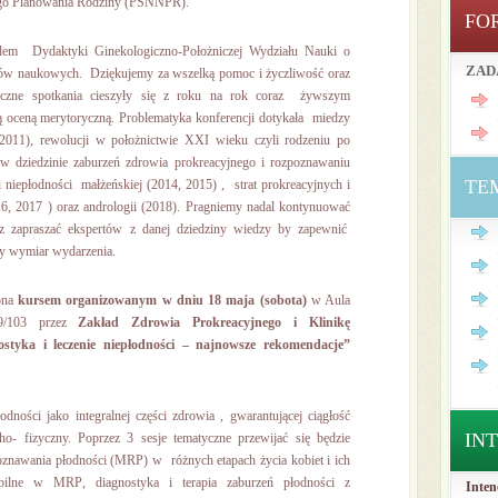
nego Planowania Rodziny (PSNNPR).
FO
dem Dydaktyki Ginekologiczno-Położniczej Wydziału Nauki o
ZAD
w naukowych. Dziękujemy za wszelką pomoc i życzliwość oraz
oczne spotkania cieszyły się z roku na rok coraz żywszym
 oceną merytoryczną. Problematyka konferencji dotykała miedzy
(2011), rewolucji w położnictwie XXI wieku czyli rodzeniu po
 dziedzinie zaburzeń zdrowia prokreacyjnego i rozpoznawaniu
TE
i niepłodności małżeńskiej (2014, 2015) , strat prokreacyjnych i
, 2017 ) oraz andrologii (2018). Pragniemy nadal kontynuować
z zapraszać ekspertów z danej dziedziny wiedzy by zapewnić
ny wymiar wydarzenia.
zona
kursem organizowanym w dniu 18 maja (sobota)
w Aula
/103 przez
Zakład Zdrowia Prokreacyjnego i Klinikę
tyka i leczenie niepłodności – najnowsze rekomendacje”
dności jako integralnej części zdrowia , gwarantującej ciągłość
IN
o- fizyczny. Poprzez 3 sesje tematyczne przewijać się będzie
znawania płodności (MRP) w różnych etapach życia kobiet i ich
bilne w MRP, diagnostyka i terapia zaburzeń płodności z
Inten