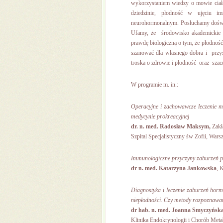
wykorzystaniem wiedzy o mowie ciała
dziedzinie, płodność w ujęciu i
neurohormonalnym. Posłuchamy doświ
Ufamy, że środowisko akademickie
prawdę biologiczną o tym, że płodność 
szanować dla własnego dobra i przys
troska o zdrowie i płodność oraz szacu
W programie m. in.:
Operacyjne i zachowawcze leczenie m
medycynie prokreacyjnej
dr. n. med. Radosław Maksym,
Zakł
Szpital Specjalistyczny św Zofii, War
Immunologiczne przyczyny zaburzeń pł
dr n. med. Katarzyna Jankowska
, 
Diagnostyka i leczenie zaburzeń hormo
niepłodności. Czy metody rozpoznawa
dr hab. n. med. Joanna Smyczyńsk
Klinika Endokrynologii i Chorób Meta