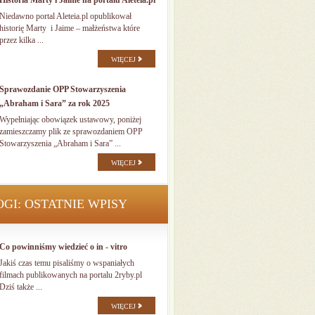
Historia Marty i Jaime na portalu Aleteia.pl
Niedawno portal Aleteia.pl opublikował
historię Marty i Jaime – małżeństwa które
przez kilka ...
WIĘCEJ
Sprawozdanie OPP Stowarzyszenia
„Abraham i Sara” za rok 2025
Wypełniając obowiązek ustawowy, poniżej
zamieszczamy plik ze sprawozdaniem OPP
Stowarzyszenia „Abraham i Sara” ...
WIĘCEJ
OGI: OSTATNIE WPISY
Co powinniśmy wiedzieć o in - vitro
Jakiś czas temu pisaliśmy o wspaniałych
filmach publikowanych na portalu 2ryby.pl
Dziś także ...
WIĘCEJ