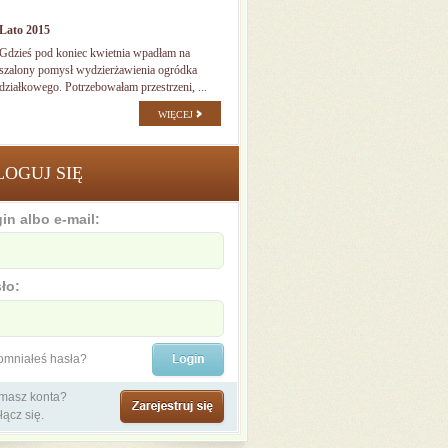
Lato 2015
Gdzieś pod koniec kwietnia wpadłam na
szalony pomysł wydzierżawienia ogródka
działkowego. Potrzebowałam przestrzeni, ...
WIĘCEJ
LOGUJ SIĘ
in albo e-mail:
ło:
omniałeś hasła?
 masz konta?
łącz się.