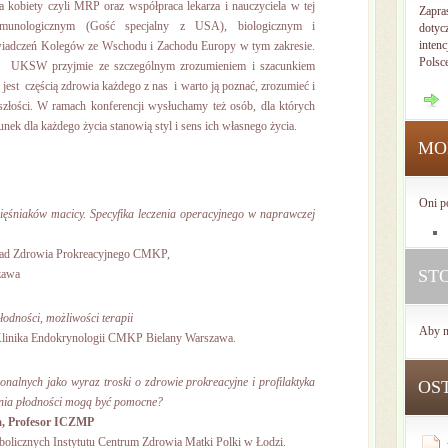
 kobiety czyli MRP oraz współpraca lekarza i nauczyciela w tej
Zapra
mmunologicznym (Gość specjalny z USA), biologicznym i
dotyc
intenc
adczeń Kolegów ze Wschodu i Zachodu Europy w tym zakresie.
Polsc
 UKSW przyjmie ze szczególnym zrozumieniem i szacunkiem
jest częścią zdrowia każdego z nas i warto ją poznać, zrozumieć i
złości. W ramach konferencji wysłuchamy też osób, dla których
nek dla każdego życia stanowią styl i sens ich własnego życia.
MO
Oni p
ięśniaków macicy. Specyfika leczenia operacyjnego w naprawczej
ad Zdrowia Prokreacyjnego CMKP,
ST
szawa
odności, możliwości terapii
Aby n
Klinika Endokrynologii CMKP Bielany Warszawa.
nalnych jako wyraz troski o zdrowie prokreacyjne i profilaktyka
OS
nia płodności mogą być pomocne?
a, Profesor ICZMP
bolicznych Instytutu Centrum Zdrowia Matki Polki w Łodzi.