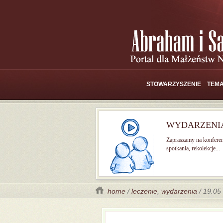
STOWARZYSZENIE
TEMA
WYDARZENI
Zapraszamy na konferen
spotkania, rekolekcje...
home
/
leczenie
,
wydarzenia
/ 19.05