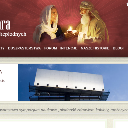
TY
DUSZPASTERSTWA
FORUM
INTENCJE
NASZE HISTORIE
BLOGI
A
cje,
 warszawa sympozjum naukowe „płodność zdrowiem kobiety, mężczyzny