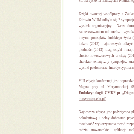
Stowarzyszenia Nauczycieli Natural
Dzięki owocnej współpracy z Zakła
Zdrowiu WUM odbyło się 7 sympozjó
wysiłek organizacyjny. Nasze dor
zainteresowaniem odbiorców i wysoką
innymi: początków ludzkiego życia 
ludzku (2012) najnowszych odkryć w
płodności (2013) diagnostyki i terapi
chorób nowotworowych w ciąży (2016
charakter tematyczny sympozjów ora
wysoki poziom oraz interdyscyplinar
VIII edycja konferencji jest poprzed
Magna przy ul Marymonckiej 99
Endokrynologii CMKP pt „Diagnos
kursy.cmkp.edu.pl/
Najnowsza edycja jest poświęcona pło
pokoleniową i pełny dobrostan psych
możliwość wykorzystania metod rozpo
rodzin, nowatorskie aplikacje mo