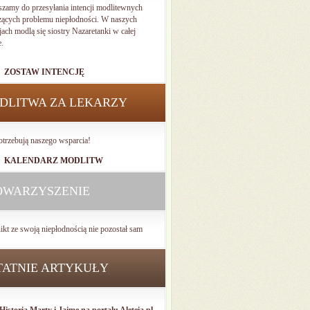
szamy do przesyłania intencji modlitewnych
zących problemu niepłodności. W naszych
jach modlą się siostry Nazaretanki w całej
e.
ZOSTAW INTENCJĘ
DLITWA ZA LEKARZY
otrzebują naszego wsparcia!
KALENDARZ MODLITW
OWARZYSZENIE
ikt ze swoją niepłodnością nie pozostał sam
TATNIE ARTYKUŁY