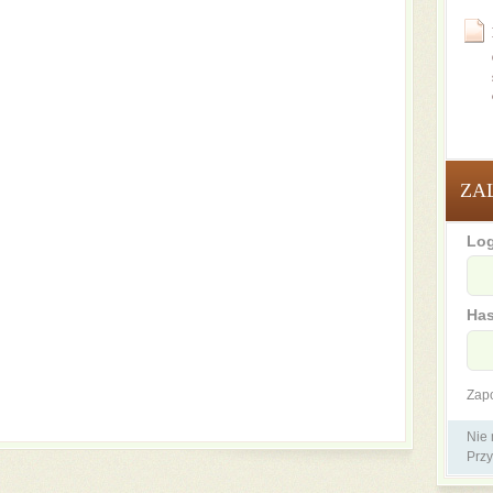
ZA
Log
Has
Zap
Nie
Przy