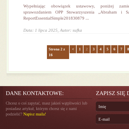
Wypełniając obowiązek ustawowy, poniżej zami
sprawozdaniem OPP Stowarzyszenia „Abraham i S
ReportEssentialSimple201830879 ...
Data: 1 lipca 2025,
Autor: sufka
Strona 2 z
<
1
2
3
4
5
6
7
16
DANE KONTAKTOWE:
ZAPISZ SIĘ
Chcesz o coś zapytać, masz jakieś wątpliwości lub
posiadasz artykuł, którym chcesz się z nami
Napisz maila!
podzielić?