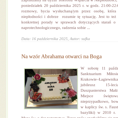
Zapraszamy na dyżur Telefonu Wsparcia w Niepłodności, 
poniedziałek 20 października 2025 r. w godz. 21:00-22:0
rozmowy, bycia wysłuchaną/ym przez osobę, która
niepłodności i dobrze rozumie tę sytuację. Jest to też
konkretnej porady w sprawach dotyczących starań o 
naprotechnologicznego, radzenia sobie ...
Data: 16 października 2025,
Autor: sufka
Na wzór Abrahama otwarci na Boga
W sobotę 11 paźdz
Sanktuarium Miłos
Krakowie–Łagiew
jubileusz 15-le
Duszpasterstwa Małż
Miejsce świętow
nieprzypadkowo, bow
w kaplicy św. s. Faus
bazyliki) w 2010 r. 