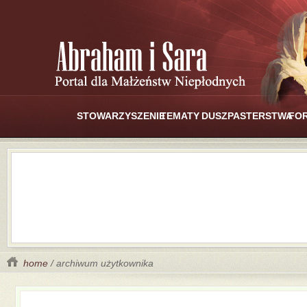
STOWARZYSZENIE
TEMATY
DUSZPASTERSTWA
FO
home
/ archiwum użytkownika