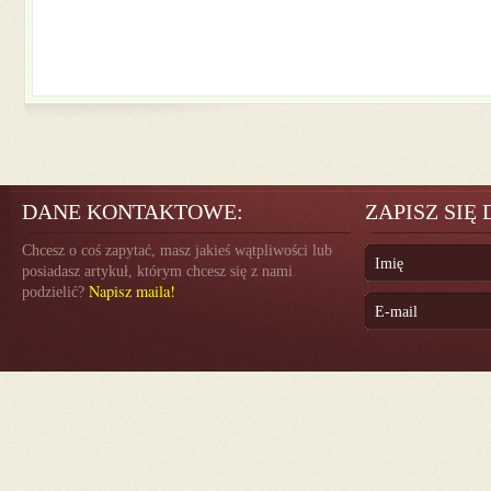
DANE KONTAKTOWE:
ZAPISZ SIĘ
Chcesz o coś zapytać, masz jakieś wątpliwości lub
posiadasz artykuł, którym chcesz się z nami
Napisz maila!
podzielić?