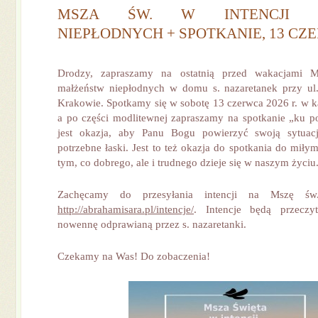
MSZA ŚW. W INTENCJI M
NIEPŁODNYCH + SPOTKANIE, 13 CZE
Drodzy, zapraszamy na ostatnią przed wakacjami M
małżeństw niepłodnych w domu s. nazaretanek przy ul.
Krakowie. Spotkamy się w sobotę 13 czerwca 2026 r. w ka
a po części modlitewnej zapraszamy na spotkanie „ku po
jest okazja, aby Panu Bogu powierzyć swoją sytuac
potrzebne łaski. Jest to też okazja do spotkania do mił
tym, co dobrego, ale i trudnego dzieje się w naszym życiu
Zachęcamy do przesyłania intencji na Mszę św.
http://abrahamisara.pl/intencje/
. Intencje będą przecz
nowennę odprawianą przez s. nazaretanki.
Czekamy na Was! Do zobaczenia!