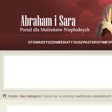
STOWARZYSZENIE
TEMATY
DUSZPASTERSTWA
FO
home
/
bez kategorii
/ msza św. w intencji małżeństw niepłodnych