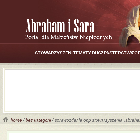
STOWARZYSZENIE
TEMATY
DUSZPASTERSTWA
FO
home
/
bez kategorii
/ sprawozdanie opp stowarzyszenia „abraham