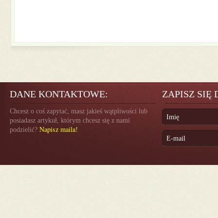
DANE KONTAKTOWE:
ZAPISZ SIĘ
Chcesz o coś zapytać, masz jakieś wątpliwości lub
posiadasz artykuł, którym chcesz się z nami
Napisz maila!
podzielić?