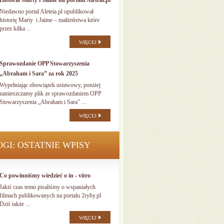
Historia Marty i Jaime na portalu Aleteia.pl
Niedawno portal Aleteia.pl opublikował
historię Marty i Jaime – małżeństwa które
przez kilka ...
WIĘCEJ
Sprawozdanie OPP Stowarzyszenia
„Abraham i Sara” za rok 2025
Wypełniając obowiązek ustawowy, poniżej
zamieszczamy plik ze sprawozdaniem OPP
Stowarzyszenia „Abraham i Sara” ...
WIĘCEJ
OGI: OSTATNIE WPISY
Co powinniśmy wiedzieć o in - vitro
Jakiś czas temu pisaliśmy o wspaniałych
filmach publikowanych na portalu 2ryby.pl
Dziś także ...
WIĘCEJ