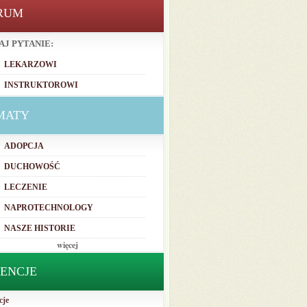
RUM
AJ PYTANIE:
LEKARZOWI
INSTRUKTOROWI
MATY
ADOPCJA
DUCHOWOŚĆ
LECZENIE
NAPROTECHNOLOGY
NASZE HISTORIE
więcej
TENCJE
cje