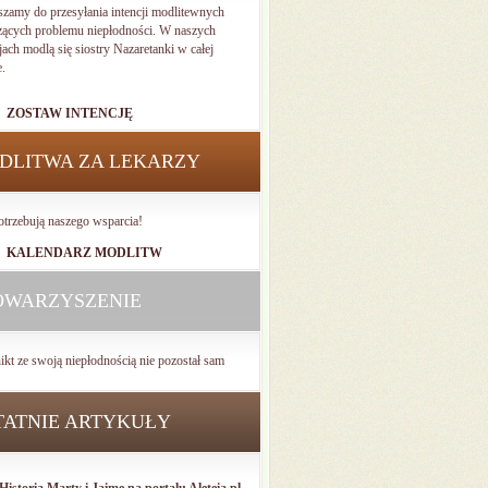
szamy do przesyłania intencji modlitewnych
zących problemu niepłodności. W naszych
jach modlą się siostry Nazaretanki w całej
e.
ZOSTAW INTENCJĘ
DLITWA ZA LEKARZY
otrzebują naszego wsparcia!
KALENDARZ MODLITW
OWARZYSZENIE
ikt ze swoją niepłodnością nie pozostał sam
TATNIE ARTYKUŁY