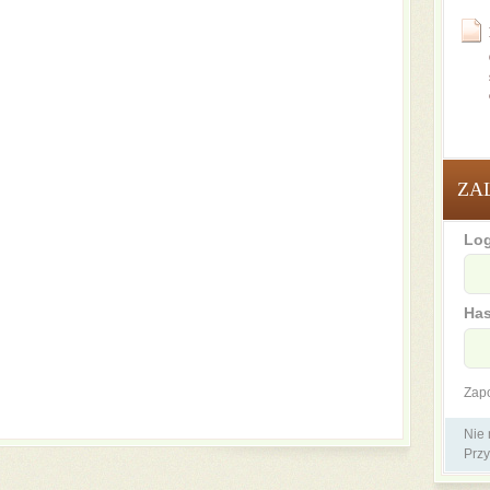
ZA
Log
Has
Zap
Nie
Przy