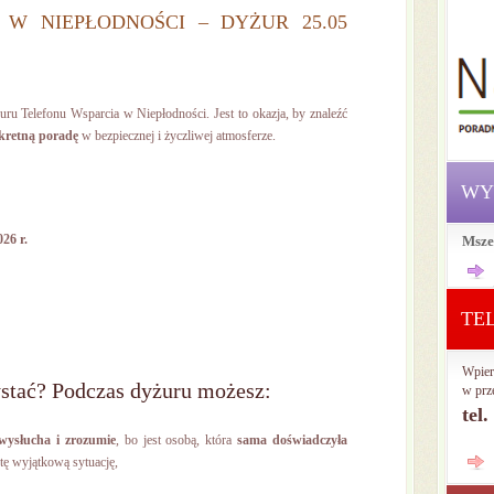
 W NIEPŁODNOŚCI – DYŻUR 25.05
ru Telefonu Wsparcia w Niepłodności. Jest to okazja, by znaleźć
nkretną poradę
w bezpiecznej i życzliwej atmosferze.
WY
26 r.
Msze
TE
Wpier
stać? Podczas dyżuru możesz:
w prz
tel
wysłucha i zrozumie
, bo jest osobą, która
sama doświadczyła
tę wyjątkową sytuację,