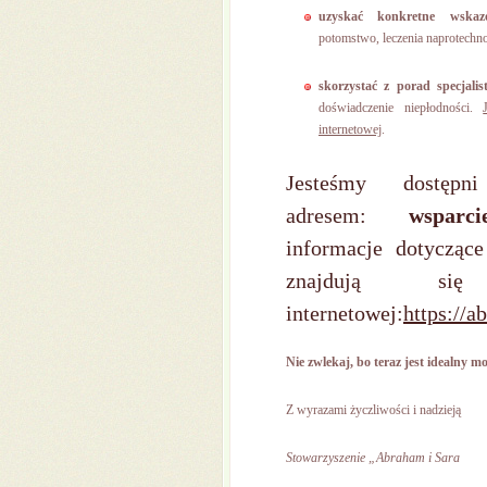
uzyskać konkretne wskaz
potomstwo, leczenia naprotechno
skorzystać z porad specjalis
doświadczenie niepłodności.
internetowej
.
Jesteśmy dostęp
adresem:
wsparc
informacje dotycząc
znajdują si
internetowej:
https://a
Nie zwlekaj, bo teraz jest idealny 
Z wyrazami życzliwości i nadzieją
Stowarzyszenie „Abraham i Sara