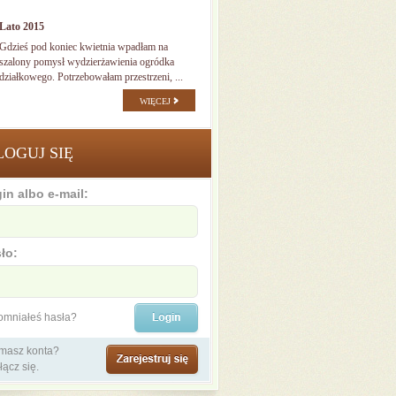
Lato 2015
Gdzieś pod koniec kwietnia wpadłam na
szalony pomysł wydzierżawienia ogródka
działkowego. Potrzebowałam przestrzeni, ...
WIĘCEJ
LOGUJ SIĘ
in albo e-mail:
ło:
omniałeś hasła?
 masz konta?
łącz się.