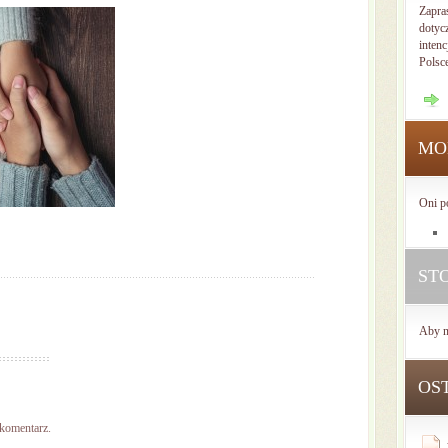
Zapra
dotyc
intenc
Polsc
MO
Oni p
ST
Aby n
OS
 komentarz.