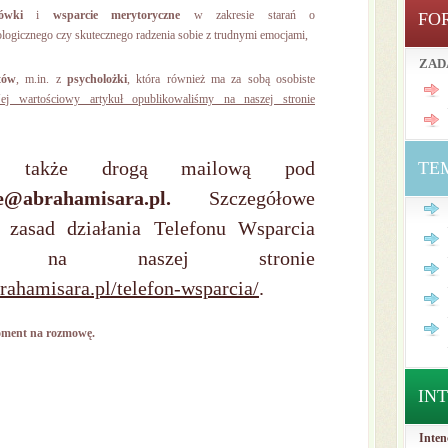
ówki
i
wsparcie merytoryczne
w zakresie starań o
FO
logicznego czy skutecznego radzenia sobie z trudnymi emocjami,
ZAD
tów
, m.in. z
psycholożki
, która również ma za sobą osobiste
Jej wartościowy artykuł opublikowaliśmy na naszej stronie
ni także drogą mailową pod
TE
ie@abrahamisara.pl.
Szczegółowe
e zasad działania Telefonu Wsparcia
ę na naszej stronie
brahamisara.pl/telefon-wsparcia/
.
moment na rozmowę.
IN
Inten