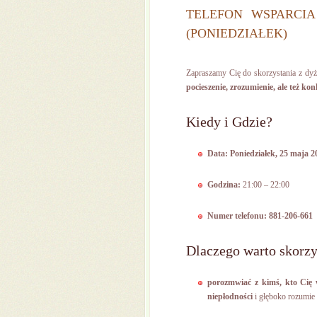
TELEFON WSPARCIA
(PONIEDZIAŁEK)
Zapraszamy Cię do skorzystania z dyżu
pocieszenie, zrozumienie, ale też ko
Kiedy i Gdzie?
Data: Poniedziałek, 25 maja 20
Godzina:
21:00 – 22:00
Numer telefonu:
881-206-661
Dlaczego warto skorzy
porozmwiać z kimś, kto Cię 
niepłodności
i głęboko rozumie 