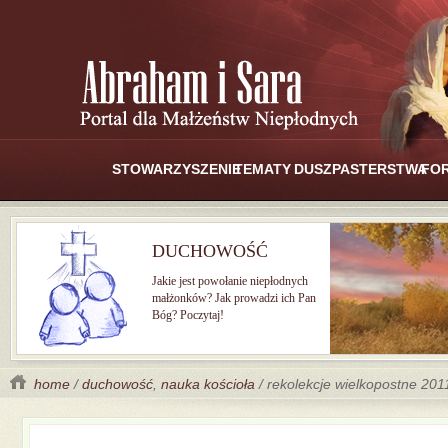
STOWARZYSZENIE
TEMATY
DUSZPASTERSTWA
FO
DUCHOWOŚĆ
Jakie jest powołanie niepłodnych
małżonków? Jak prowadzi ich Pan
Bóg? Poczytaj!
home
/
duchowość
,
nauka kościoła
/ rekolekcje wielkopostne 201