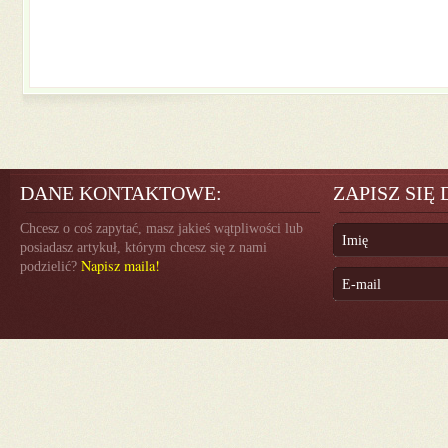
DANE KONTAKTOWE:
ZAPISZ SIĘ
Chcesz o coś zapytać, masz jakieś wątpliwości lub
posiadasz artykuł, którym chcesz się z nami
Napisz maila!
podzielić?