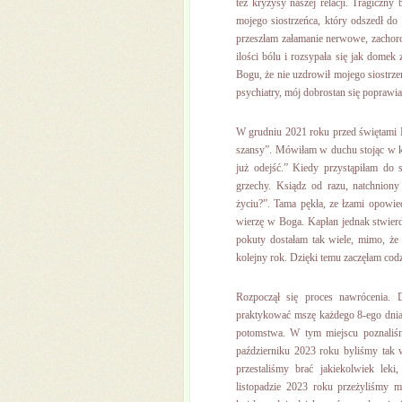
też kryzysy naszej relacji. Tragiczny
mojego siostrzeńca, który odszedł d
przeszłam załamanie nerwowe, zachorow
ilości bólu i rozsypała się jak domek
Bogu, że nie uzdrowił mojego siostrze
psychiatry, mój dobrostan się poprawiał
W grudniu 2021 roku przed świętami B
szansy”. Mówiłam w duchu stojąc w kol
już odejść.” Kiedy przystąpiłam do
grzechy. Ksiądz od razu, natchnion
życiu?”. Tama pękła, ze łzami opowie
wierzę w Boga. Kapłan jednak stwierd
pokuty dostałam tak wiele, mimo, że 
kolejny rok. Dzięki temu zaczęłam cod
Rozpoczął się proces nawrócenia. D
praktykować mszę każdego 8-ego dnia
potomstwa. W tym miejscu poznaliśm
październiku 2023 roku byliśmy tak w
przestaliśmy brać jakiekolwiek lek
listopadzie 2023 roku przeżyliśmy m