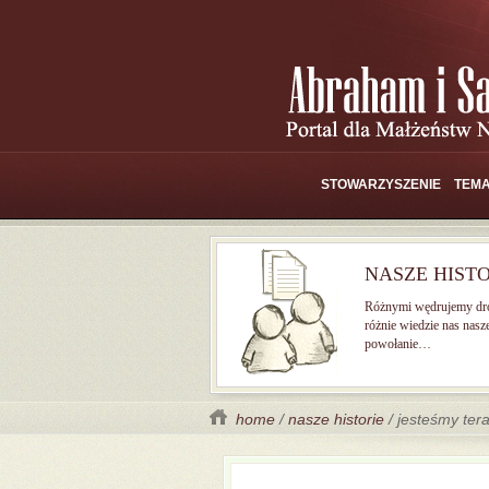
STOWARZYSZENIE
TEMA
NASZE HISTO
Różnymi wędrujemy dr
różnie wiedzie nas nasz
powołanie…
home
/
nasze historie
/ jesteśmy ter