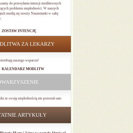
szamy do przesyłania intencji modlitewnych
zących problemu niepłodności. W naszych
jach modlą się siostry Nazaretanki w całej
e.
ZOSTAW INTENCJĘ
DLITWA ZA LEKARZY
otrzebują naszego wsparcia!
KALENDARZ MODLITW
OWARZYSZENIE
ikt ze swoją niepłodnością nie pozostał sam
TATNIE ARTYKUŁY