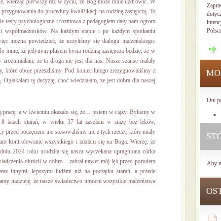
ie, wierząc pierwszy raz w życiu, że Bóg może mnie uzdrowić. W
Zapra
przygotowania do procedury kwalifikacji na rodzinę zastępczą. To
dotyc
ale testy psychologiczne i rozmowa z pedagogiem dały nam ogrom
intenc
Polsc
 i współmałżonków. Na każdym etapie i po każdym spotkaniu
ięc można powiedzieć, że uczyliśmy się dialogu małżeńskiego.
o mnie, że jedynym plusem bycia rodziną zastępczą będzie, że w
 zrozumiałam, że ta droga nie jest dla nas. Nasze szanse malały
, które oboje przeszliśmy. Pod koniec lutego zrezygnowaliśmy z
MO
. Opłakałam tę decyzję, choć wiedziałam, ze jest dobra dla naszej
Oni p
pracę, a w kwietniu okazało się, że… jestem w ciąży. Byliśmy w
8 latach starań, w wieku 37 lat zaszłam w ciążę bez leków,
cy przed poczęciem nie stosowaliśmy nic z tych rzeczy, które miały
ST
łam kontrolowanie wszystkiego i zdałam się na Boga. Wierzę, że
dniu 2024 roku urodziła się nasza wyczekana upragniona córka
iadczenia obrócił w dobro – zabrał nawet mój lęk przed porodem
Aby n
teraz innymi, lepszymi ludźmi niż na początku starań, a przede
amy nadzieję, że nasze świadectwo umocni wszystkie małżeństwa
OS