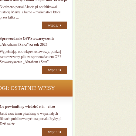
Historia Marty i Jaime na portalu Aleteia.pl
Niedawno portal Aleteia.pl opublikował
historię Marty i Jaime – małżeństwa które
przez kilka ...
WIĘCEJ
Sprawozdanie OPP Stowarzyszenia
„Abraham i Sara” za rok 2025
Wypełniając obowiązek ustawowy, poniżej
zamieszczamy plik ze sprawozdaniem OPP
Stowarzyszenia „Abraham i Sara” ...
WIĘCEJ
OGI: OSTATNIE WPISY
Co powinniśmy wiedzieć o in - vitro
Jakiś czas temu pisaliśmy o wspaniałych
filmach publikowanych na portalu 2ryby.pl
Dziś także ...
WIĘCEJ