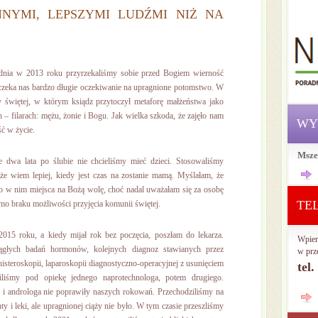
NNYMI, LEPSZYMI LUDŹMI NIŻ NA
nia w 2013 roku przyrzekaliśmy sobie przed Bogiem wierność
 czeka nas bardzo długie oczekiwanie na upragnione potomstwo. W
y świętej, w którym ksiądz przytoczył metaforę małżeństwa jako
ch – filarach: mężu, żonie i Bogu. Jak wielka szkoda, że zajęło nam
WY
ść w życie.
Msze
ze dwa lata po ślubie nie chcieliśmy mieć dzieci. Stosowaliśmy
że wiem lepiej, kiedy jest czas na zostanie mamą. Myślałam, że
ło w nim miejsca na Bożą wolę, choć nadal uważałam się za osobę
TE
imo braku możliwości przyjęcia komunii świętej.
2015 roku, a kiedy mijał rok bez poczęcia, poszłam do lekarza.
Wpier
iągłych badań hormonów, kolejnych diagnoz stawianych przez
w prz
isteroskopii, laparoskopii diagnostyczno-operacyjnej z usunięciem
tel
iliśmy pod opiekę jednego naprotechnologa, potem drugiego.
i androloga nie poprawiły naszych rokowań. Przechodziliśmy na
ty i leki, ale upragnionej ciąży nie było. W tym czasie przeszliśmy