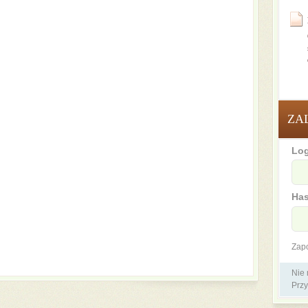
ZA
Log
Has
Zap
Nie
Przy