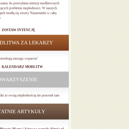
szamy do przesyłania intencji modlitewnych
zących problemu niepłodności. W naszych
jach modlą się siostry Nazaretanki w całej
e.
ZOSTAW INTENCJĘ
DLITWA ZA LEKARZY
otrzebują naszego wsparcia!
KALENDARZ MODLITW
OWARZYSZENIE
ikt ze swoją niepłodnością nie pozostał sam
TATNIE ARTYKUŁY