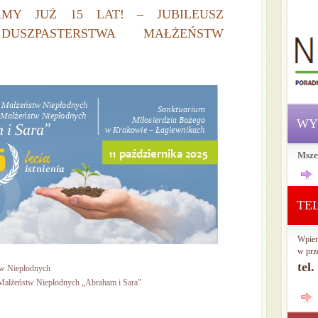
MY JUŻ 15 LAT! – JUBILEUSZ
DUSZPASTERSTWA MAŁŻEŃSTW
WY
Msze
TE
Wpier
w prz
tel
tw Niepłodnych
Małżeństw Niepłodnych „Abraham i Sara”