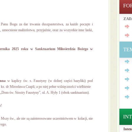
FO
ZAD
Panu Bogu za dar trwania duszpasterstwa, za każde poczęte i
 umocnione małżeństwa, przyjaźnie, oraz za wszystkie inne łaski,
TE
iernika 2025 roku w
Sanktuarium Miłosierdzia Bożego w
ynna
w kaplicy św. s. Faustyny (w dolnej części bazyliki) pod
s. dr Mirosława Czapli, a po niej pełne wdzięczności wielbienie
i „Dom św. Siostry Faustyny”, ul. A. Hyły 1 (obok sanktuarium).
h!
IN
 Mszy św., ale nie są zainteresowane uczestnictwem w kolacji, nie
wego.
Inten