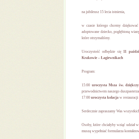
na jubileusz 15 lecia istnienia,
w czasie którego chcemy dziękować 
adoptowane dziecko, pogłębioną wiarę,
które otrzymaliśmy.
Uroczystość odbędzie się
11 paźdz
Krakowie – Łagiewnikach
Program:
15:00
uroczysta Msza św. dziękcz
przewodnictwem naszego duszpasterza k
17:00
uroczysta kolacja
w restauracj
Serdecznie zapraszamy Was wszystkic
Osoby, które chciałyby wziąć udział w
muszą wypełniać formularza kontakto