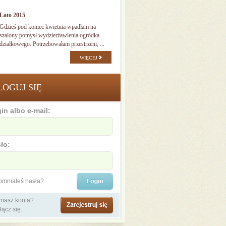
Lato 2015
Gdzieś pod koniec kwietnia wpadłam na
szalony pomysł wydzierżawienia ogródka
działkowego. Potrzebowałam przestrzeni, ...
WIĘCEJ
LOGUJ SIĘ
in albo e-mail:
ło:
omniałeś hasła?
 masz konta?
łącz się.