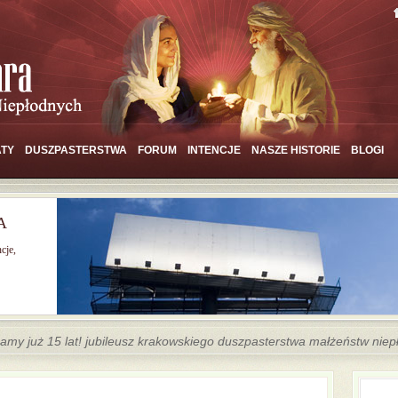
TY
DUSZPASTERSTWA
FORUM
INTENCJE
NASZE HISTORIE
BLOGI
A
cje,
amy już 15 lat! jubileusz krakowskiego duszpasterstwa małżeństw nie