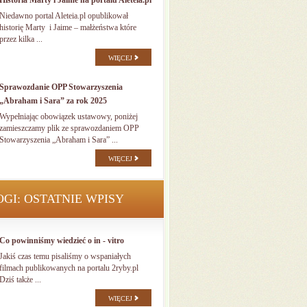
Historia Marty i Jaime na portalu Aleteia.pl
Niedawno portal Aleteia.pl opublikował
historię Marty i Jaime – małżeństwa które
przez kilka ...
WIĘCEJ
Sprawozdanie OPP Stowarzyszenia
„Abraham i Sara” za rok 2025
Wypełniając obowiązek ustawowy, poniżej
zamieszczamy plik ze sprawozdaniem OPP
Stowarzyszenia „Abraham i Sara” ...
WIĘCEJ
OGI: OSTATNIE WPISY
Co powinniśmy wiedzieć o in - vitro
Jakiś czas temu pisaliśmy o wspaniałych
filmach publikowanych na portalu 2ryby.pl
Dziś także ...
WIĘCEJ