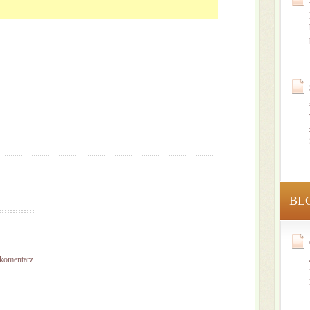
BL
 komentarz.