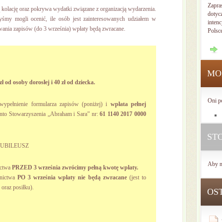
Zapra
 kolację oraz pokrywa wydatki związane z organizacją wydarzenia.
dotyc
yśmy mogli ocenić, ile osób jest zainteresowanych udziałem w
intenc
rwania zapisów (do 3 września) wpłaty będą zwracane.
Polsc
MO
ł od osoby dorosłej i 40 zł od dziecka.
Oni p
wypełnienie formularza zapisów (poniżej) i
wpłata pełnej
to Stowarzyszenia „Abraham i Sara” nr:
61 1140 2017 0000
ST
: JUBILEUSZ
Aby n
ictwa
PRZED 3 września zwrócimy pełną kwotę wpłaty.
nictwa
PO 3 września wpłaty nie
będą zwracane
(jest to
 oraz posiłku).
OS