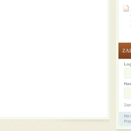
ZA
Log
Has
Zap
Nie
Przy