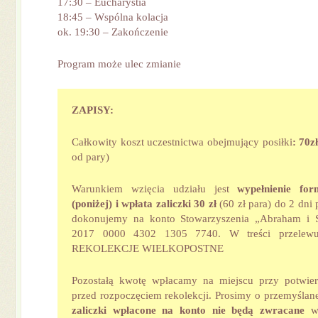
17:30 – Eucharystia
18:45 – Wspólna kolacja
ok. 19:30 – Zakończenie
Program może ulec zmianie
ZAPISY:
Całkowity koszt uczestnictwa obejmujący posiłki
:
70z
od pary)
Warunkiem wzięcia udziału jest
wypełnienie for
(poniżej) i
wpłata zaliczki 30 zł
(60 zł para) do 2 dni 
dokonujemy na konto Stowarzyszenia „Abraham i 
2017 0000 4302 1305 7740. W treści przelewu
REKOLEKCJE WIELKOPOSTNE
Pozostałą kwotę wpłacamy na miejscu przy potwier
przed rozpoczęciem rekolekcji. Prosimy o przemyślane
zaliczki wpłacone na konto nie będą zwracane
w 