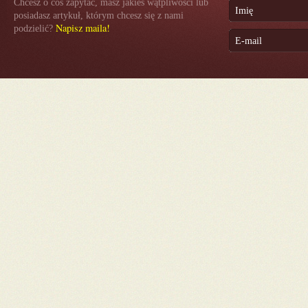
Chcesz o coś zapytać, masz jakieś wątpliwości lub
posiadasz artykuł, którym chcesz się z nami
Napisz maila!
podzielić?