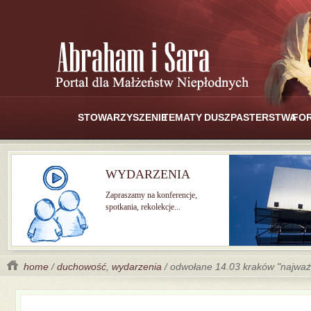
STOWARZYSZENIE
TEMATY
DUSZPASTERSTWA
FO
WYDARZENIA
Zapraszamy na konferencje,
spotkania, rekolekcje...
home
/
duchowość
,
wydarzenia
/ odwołane 14.03 kraków "najważn