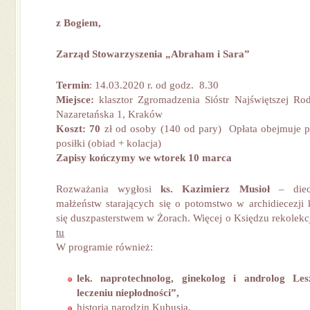
z Bogiem,
Zarząd Stowarzyszenia „Abraham i Sara”
Termin
: 14.03.2020 r. od godz. 8.30
Miejsce:
klasztor Zgromadzenia Sióstr Najświętszej Rod
Nazaretańska 1, Kraków
Koszt: 70
zł od osoby (140 od pary) Opłata obejmuje 
posiłki (obiad + kolacja)
Zapisy kończymy we wtorek 10 marca
Rozważania wygłosi
ks.
Kazimierz Musioł
– diece
małżeństw starających się o potomstwo w archidiecezji k
się duszpasterstwem w Żorach. Więcej o Księdzu rekolekc
tu
W programie również:
lek. naprotechnolog, ginekolog i androlog L
leczeniu niepłodności”,
historia narodzin Kubusia,