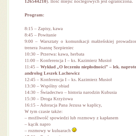
126544210
). Ilość miejsc noclegowych jest ograniczona.
Program:
8:15 – Zapisy, kawa
8:45 – Powitanie
9:00 – Warsztaty o komunikacji małżeńskiej prowadzo
trenera Joannę Szepieniec
10:30 – Przerwa: kawa, herbata
11:00 – Konferencja I – ks. Kazimierz Musioł
11:45 –
Wykład „O leczeniu niepłodności” – lek. naprote
androlog Leszek Lachowicz
12:45 – Konferencja I – ks. Kazimierz Musioł
13:30 – Wspólny obiad
14:30 – Świadectwo – historia narodzin Kubusia
15:30 – Droga Krzyżowa
16:15 – Adoracja Pana Jezusa w kaplicy,
W tym czasie także:
– możliwość spowiedzi lub rozmowy z kapłanem
– kącik napro
– rozmowy w kuluarach