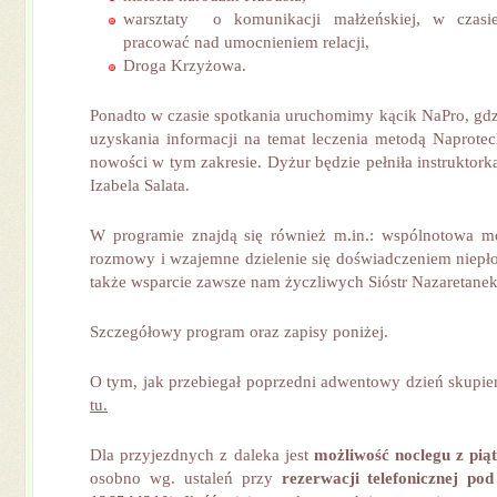
warsztaty o komunikacji małżeńskiej, w czasi
pracować nad umocnieniem relacji,
Droga Krzyżowa.
Ponadto w czasie spotkania uruchomimy kącik NaPro, gd
uzyskania informacji na temat leczenia metodą Naprotec
nowości w tym zakresie. Dyżur będzie pełniła instruktor
Izabela Salata.
W programie znajdą się również m.in.: wspólnotowa mo
rozmowy i wzajemne dzielenie się doświadczeniem niep
także wsparcie zawsze nam życzliwych Sióstr Nazaretane
Szczegółowy program oraz zapisy poniżej.
O tym, jak przebiegał poprzedni adwentowy dzień skupi
tu.
Dla przyjezdnych z daleka jest
możliwość noclegu z pią
osobno wg. ustaleń przy
rezerwacji telefonicznej po