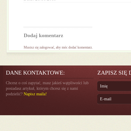
Dodaj komentarz
Musisz się
zalogować
, aby móc dodać komentarz.
DANE KONTAKTOWE:
ZAPISZ SIĘ
Chcesz o coś zapytać, masz jakieś wątpliwości lub
posiadasz artykuł, którym chcesz się z nami
Napisz maila!
podzielić?