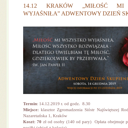
14.12 KRAKÓW „MIŁOŚĆ MI
WYJAŚNIŁA” ADWENTOWY DZIEŃ S
Termin
: 14.12.2019 r. od godz. 8.30
Miejsce:
klasztor Zgromadzenia Sióstr Najświętszej Rod
Nazaretańska 1, Kraków
Koszt: 70
zł od osoby (140 od pary) Opłata obejmuje 
posiłki (obiad + kolacja)