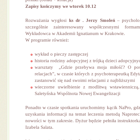
Zapisy kończymy we wtorek 10.12
Rozważania wygłosi
ks dr . Jerzy Smoleń
– psycholo
szczególnie zainteresowany współczesnymi forma
Wykładowca w Akademii Ignatianum w Krakowie.
W programie również:
wykład o pieczy zastępczej
historia rodziny adopcyjnej z trójką dzieci adopcyjny
warsztaty „Gdzie przebywa moja miłość? O pos
relacjach”, w czasie których z psychoterapeutką Edy
zastanowić się nad swoimi relacjami z najbliższymi
wieczorne uwielbienie z modlitwą wstawiennicz
Saletyńska Wspólnota Nowej Ewangelizacji
Ponadto w czasie spotkania uruchomimy kącik NaPro, gd
uzyskania informacji na temat leczenia metodą Naprotec
nowości w tym zakresie. Dyżur będzie pełniła instruktor
Izabela Salata.