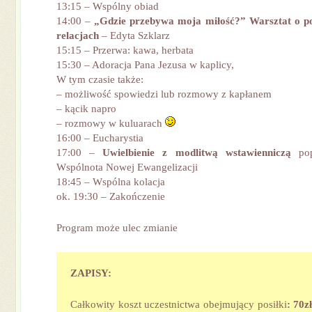
13:15 – Wspólny obiad
14:00 –
„Gdzie przebywa moja miłość?” Warsztat o po
relacjach
– Edyta Szklarz
15:15 – Przerwa: kawa, herbata
15:30 – Adoracja Pana Jezusa w kaplicy,
W tym czasie także:
– możliwość spowiedzi lub rozmowy z kapłanem
– kącik napro
– rozmowy w kuluarach
16:00 – Eucharystia
17:00 –
Uwielbienie z modlitwą wstawienniczą
po
Wspólnota Nowej Ewangelizacji
18:45 – Wspólna kolacja
ok. 19:30 – Zakończenie
Program może ulec zmianie
ZAPISY:
Całkowity koszt uczestnictwa obejmujący posiłki
:
70z