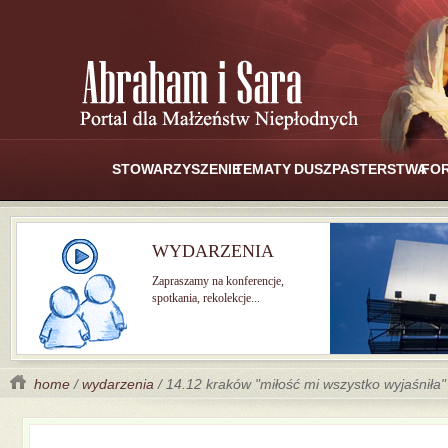
STOWARZYSZENIE
TEMATY
DUSZPASTERSTWA
FO
WYDARZENIA
Zapraszamy na konferencje,
spotkania, rekolekcje...
home
/
wydarzenia
/ 14.12 kraków "miłość mi wszystko wyjaśniła