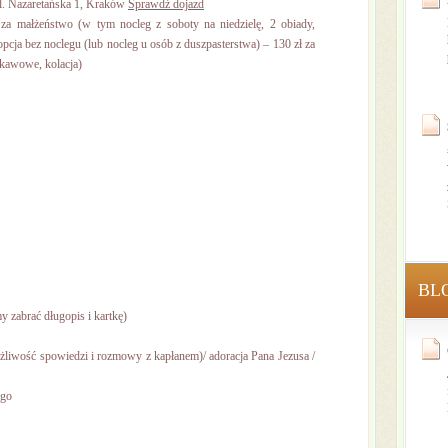
ul. Nazaretańska 1, Kraków
Sprawdź dojazd
za małżeństwo (w tym nocleg z soboty na niedzielę, 2 obiady,
pcja bez noclegu (lub nocleg u osób z duszpasterstwa) – 130 zł za
kawowe, kolacja)
BL
 zabrać długopis i kartkę)
żliwość spowiedzi i rozmowy z kapłanem)/ adoracja Pana Jezusa /
ego