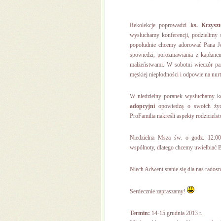
Rekolekcje poprowadzi
ks. Krzysz
wysłuchamy konferencji, podzielimy
popołudnie chcemy adorować Pana Je
spowiedzi, porozmawiania z kapłane
małżeństwami. W sobotni wieczór p
męskiej niepłodności i odpowie na nur
W niedzielny poranek wysłuchamy kol
adopcyjni
opowiedzą o swoich życ
ProFamilia nakreśli aspekty rodziciels
Niedzielna Msza św. o godz. 12:00 
wspólnoty, dlatego chcemy uwielbiać 
Niech Adwent stanie się dla nas rados
Serdecznie zapraszamy!
Termin:
14-15 grudnia 2013 r.