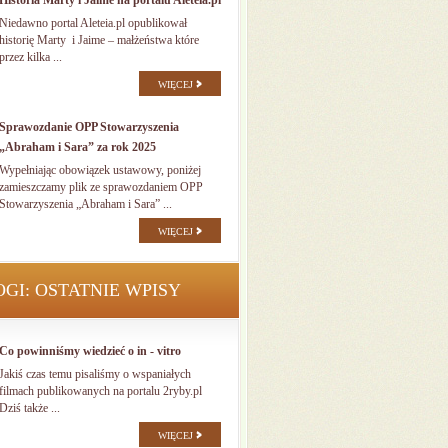
Historia Marty i Jaime na portalu Aleteia.pl
Niedawno portal Aleteia.pl opublikował
historię Marty i Jaime – małżeństwa które
przez kilka ...
WIĘCEJ
Sprawozdanie OPP Stowarzyszenia
„Abraham i Sara” za rok 2025
Wypełniając obowiązek ustawowy, poniżej
zamieszczamy plik ze sprawozdaniem OPP
Stowarzyszenia „Abraham i Sara” ...
WIĘCEJ
OGI: OSTATNIE WPISY
Co powinniśmy wiedzieć o in - vitro
Jakiś czas temu pisaliśmy o wspaniałych
filmach publikowanych na portalu 2ryby.pl
Dziś także ...
WIĘCEJ