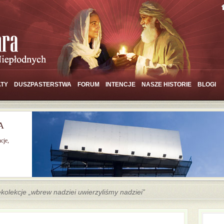
TY
DUSZPASTERSTWA
FORUM
INTENCJE
NASZE HISTORIE
BLOGI
A
cje,
kolekcje „wbrew nadziei uwierzyliśmy nadziei”