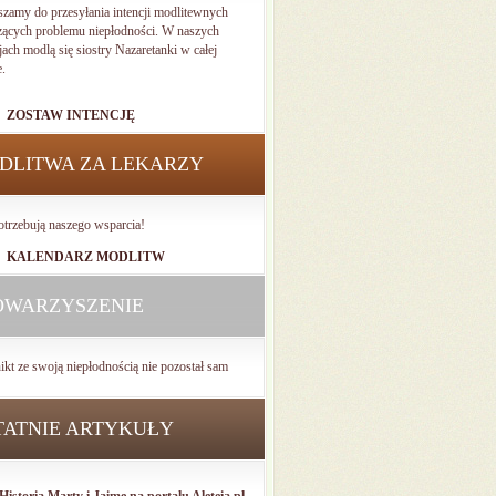
szamy do przesyłania intencji modlitewnych
zących problemu niepłodności. W naszych
jach modlą się siostry Nazaretanki w całej
e.
ZOSTAW INTENCJĘ
DLITWA ZA LEKARZY
otrzebują naszego wsparcia!
KALENDARZ MODLITW
OWARZYSZENIE
ikt ze swoją niepłodnością nie pozostał sam
TATNIE ARTYKUŁY