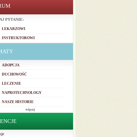
RUM
AJ PYTANIE:
LEKARZOWI
INSTRUKTOROWI
MATY
ADOPCJA
DUCHOWOŚĆ
LECZENIE
NAPROTECHNOLOGY
NASZE HISTORIE
więcej
TENCJE
cje