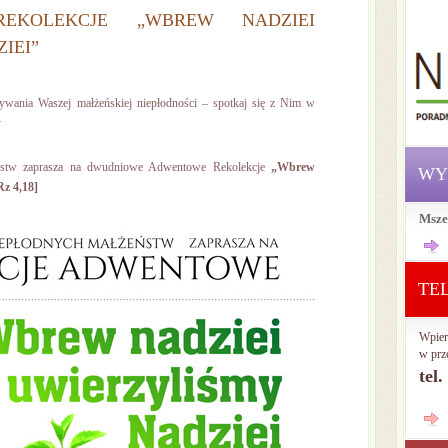
EKOLEKCJE „WBREW NADZIEI
IEI”
eżywania Waszej małżeńskiej niepłodności – spotkaj się z Nim w
y
ństw zaprasza na dwudniowe Adwentowe Rekolekcje
„Wbrew
WY
Rz 4,18]
Msze
TE
Wpier
w prz
tel