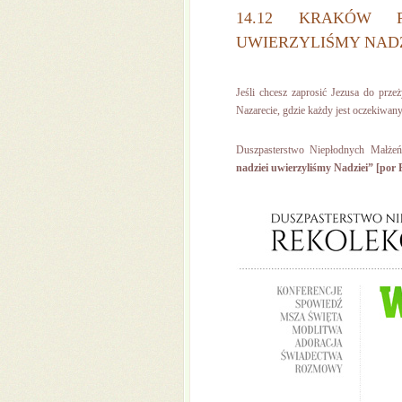
14.12 KRAKÓW R
UWIERZYLIŚMY NADZ
Jeśli chcesz zaprosić Jezusa do prz
Nazarecie, gdzie każdy jest oczekiwan
Duszpasterstwo Niepłodnych Małże
nadziei uwierzyliśmy Nadziei” [por 