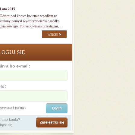
Lato 2015
Gdzieś pod koniec kwietnia wpadłam na
szalony pomysł wydzierżawienia ogródka
działkowego. Potrzebowałam przestrzeni, ...
WIĘCEJ
LOGUJ SIĘ
in albo e-mail:
ło:
omniałeś hasła?
 masz konta?
łącz się.