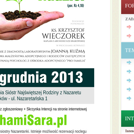
FO
ZAD
TE
IN
Inten