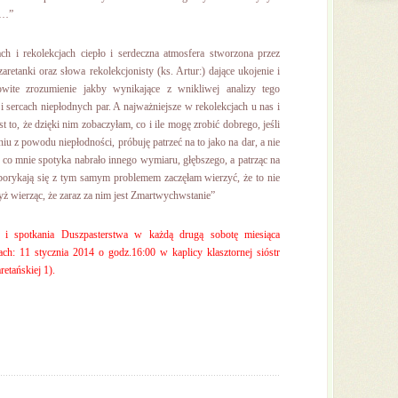
y…”
ch i rekolekcjach ciepło i serdeczna atmosfera stworzona przez
retanki oraz słowa rekolekcjonisty (ks. Artur:) dające ukojenie i
owite zrozumienie jakby wynikające z wnikliwej analizy tego
i sercach niepłodnych par. A najważniejsze w rekolekcjach u nas i
 to, że dzięki nim zobaczyłam, co i ile mogę zrobić dobrego, jeśli
niu z powodu niepłodności, próbuję patrzeć na to jako na dar, a nie
, co mnie spotyka nabrało innego wymiaru, głębszego, a patrząc na
 borykają się z tym samym problemem zaczęłam wierzyć, że to nie
rzyż wierząc, że zaraz za nim jest Zmartwychwstanie”
 i spotkania Duszpasterstwa w każdą drugą sobotę miesiąca
ach: 11 stycznia 2014 o godz.16:00 w kaplicy klasztornej sióstr
etańskiej 1).