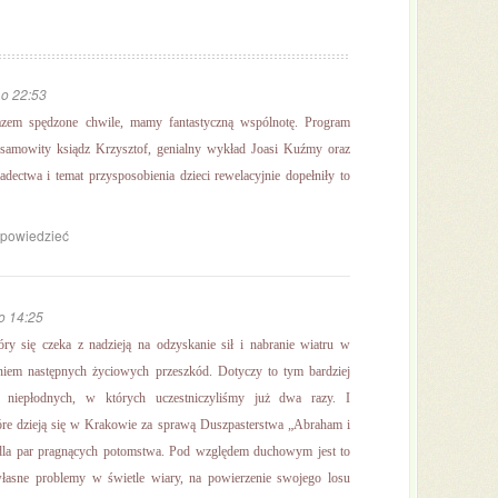
 o 22:53
azem spędzone chwile, mamy fantastyczną wspólnotę. Program
niesamowity ksiądz Krzysztof, genialny wykład Joasi Kuźmy oraz
adectwa i temat przysposobienia dzieci rewelacyjnie dopełniły to
dpowiedzieć
o 14:25
óry się czeka z nadzieją na odzyskanie sił i nabranie wiatru w
iem następnych życiowych przeszkód. Dotyczy to tym bardziej
w niepłodnych, w których uczestniczyliśmy już dwa razy. I
które dzieją się w Krakowie za sprawą Duszpasterstwa „Abraham i
dla par pragnących potomstwa. Pod względem duchowym jest to
własne problemy w świetle wiary, na powierzenie swojego losu