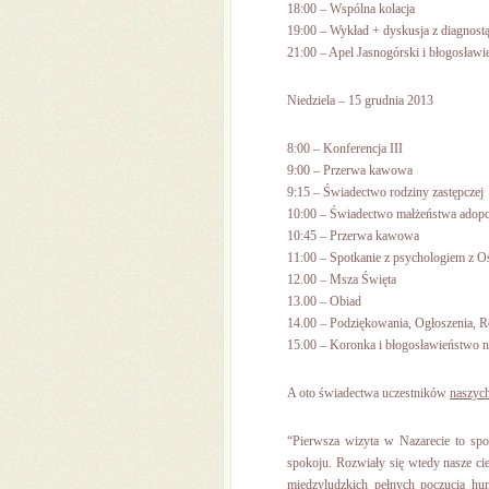
18:00 – Wspólna kolacja
19:00 – Wykład + dyskusja z diagnost
21:00 – Apel Jasnogórski i błogosławi
Niedziela – 15 grudnia 2013
8:00 – Konferencja III
9:00 – Przerwa kawowa
9:15 – Świadectwo rodziny zastępczej
10:00 – Świadectwo małżeństwa adop
10:45 – Przerwa kawowa
11:00 – Spotkanie z psychologiem z 
12.00 – Msza Święta
13.00 – Obiad
14.00 – Podziękowania, Ogłoszenia,
15.00 – Koronka i błogosławieństwo n
A oto świadectwa uczestników
naszych
“Pierwsza wizyta w Nazarecie to spot
spokoju. Rozwiały się wtedy nasze ci
międzyludzkich pełnych poczucia hu