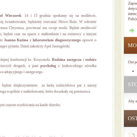
Zapra
dotyc
intenc
tof Wieczorek
. 14 i 15 grudnia spotkamy się na modlitwie,
Polsc
 się świadectwami, będziemy rozważać Słowo Boże. W sobotnie
zusa Chrystusa, powierzać mu swoje troski. Będzie możliwość
m, będzie czas na spacer z małżonkiem i na rozmowy z innymi
ani
Joanna Kuźma
z
laboratorium diagnostycznego
opowie o
MO
tujące pytania. Dzień zakończy Apel Jasnogórski.
ejnej konferencji ks. Krzysztofa.
Rodzina zastępcza
i
rodzice
Oni p
iowych drogach, a pani
psycholog
z krakowskiego ośrodka
twa adopcyjnego i zastępczego.
ST
będzie dziękczynieniem za łaskę rodzicielstwa par z naszej
Boga wspólnie z małżeństwami, które doczekały się potomstwa.
Aby n
nym czasem oczekiwania na każde dziecko.
OS