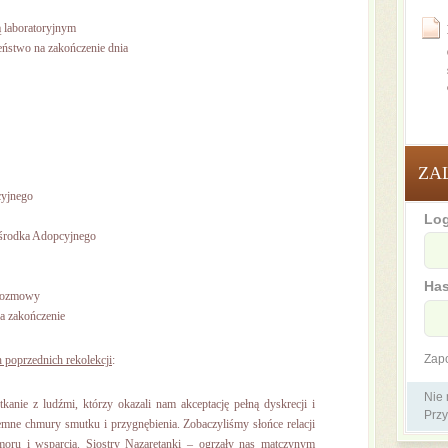
ą laboratoryjnym
eństwo na zakończenie dnia
ZA
cyjnego
Log
Ośrodka Adopcyjnego
Has
 Rozmowy
a zakończenie
Zap
 poprzednich rekolekcji
:
Nie
kanie z ludźmi, którzy okazali nam akceptację pełną dyskrecji i
Przy
emne chmury smutku i przygnębienia. Zobaczyliśmy słońce relacji
moru i wsparcia. Siostry Nazaretanki – ogrzały nas matczynym