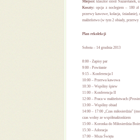
Miejsce:
klasztor sióstr Nazaretanek, 
Koszty:
opcja z noclegiem – 180 zł 
przerwy kawowe, kolacja, śniadanie), o
małżeństwo (w tym 2 obiady, przerwy 
Plan rekolekcji
Sobota – 14 grudnia 2013
8:00 - Zapisy par
9:00 - Powitanie
9:15 – Konferencja I
10:00 – Przerwa kawowa
10:30 – Wspólny śpiew
11:00 – Konferencja II
12:00 – Praca w małżeństwach (Prosimy
13:00 – Wspólny obiad
14:00 – 17:00 „Czas miłosierdzia” (mo
czas wolny ze współmałżonkiem
15:00 – Koronka do Miłosierdzia Boż
15:30 – Adoracja
17:00 – Msza Święta