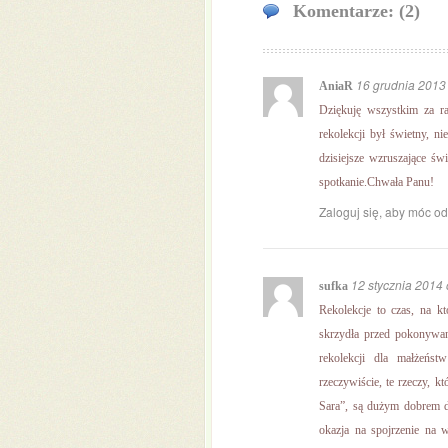
Komentarze: (2)
16 grudnia 2013
AniaR
Dziękuję wszystkim za r
rekolekcji był świetny, 
dzisiejsze wzruszające świ
spotkanie.Chwała Panu!
Zaloguj się, aby móc o
12 stycznia 2014 
sufka
Rekolekcje to czas, na kt
skrzydła przed pokonywan
rekolekcji dla małżeńst
rzeczywiście, te rzeczy, 
Sara”, są dużym dobrem 
okazja na spojrzenie na 