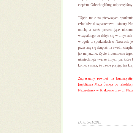
ciepłem. Odetchnęliśmy, odpoczęliśm
“Ujęło mnie na pierwszych spotkania
członków duszpasterstwa i siostry Naza
otuchę a także prezentujące niesam
wszystkiego co dzieje się w umysłach 
w ogóle w spotkaniach w Nazarecie jest
przestanę się skupiać na swoim cierpie
jak na jarzmo. Życie i rozumienie tego
uśmiechnięte twarze innych par które
koniec świata, że trzeba przyjąć ten k
Zapraszamy również na Eucharystię
(najbliższa Msza Święta po rekolekcj
Nazaretanek w Krakowie przy ul. Nazar
Data: 5/11/2013