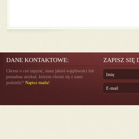
DANE KONTAKTOWE:
ZAPISZ SIĘ
Chcesz o coś zapytać, masz jakieś wątpliwości lub
posiadasz artykuł, którym chcesz się z nami
Napisz maila!
podzielić?