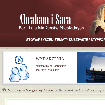
STOWARZYSZENIE
TEMATY
DUSZPASTERSTWA
FO
WYDARZENIA
Zapraszamy na konferencje,
spotkania, rekolekcje...
home
/
psychologia
,
wydarzenia
/ 16.11 kraków konsultacje psyc