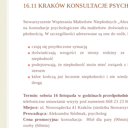
16.11 KRAKÓW KONSULTACJE PSYC
Stowarzyszenie Wspierania Małżeństw Niepłodnych „Abra
na konsultacje psychologiczne dla małżeństw doświadc
płodnością. W szczególności adresowane są one do osób, 
czują się przytłoczone sytuacją
doświadczają wrogości ze strony rodziny ze
niepłodność
podejrzewają, że niepłodność może mieć związek z i
stresem
które kończą już leczenie niepłodności i nie wiedz
drogę
Termin: sobota 16 listopada w godzinach przedpołudn
telefoniczne umawianie wizyty pod numerem 668 23 23 0
Miejsce:
ul. Nowosądecka 41 Kraków (siedziba Stowarzys
Prowadząca:
Aleksandra Siódmak, psycholog
Cena promocyjna:
konsultacja: 80zł dla pary (90min)
osoby (60min)