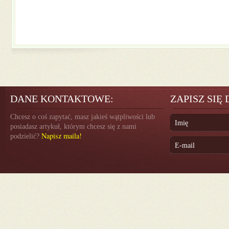
DANE KONTAKTOWE:
ZAPISZ SIĘ
Chcesz o coś zapytać, masz jakieś wątpliwości lub
posiadasz artykuł, którym chcesz się z nami
Napisz maila!
podzielić?