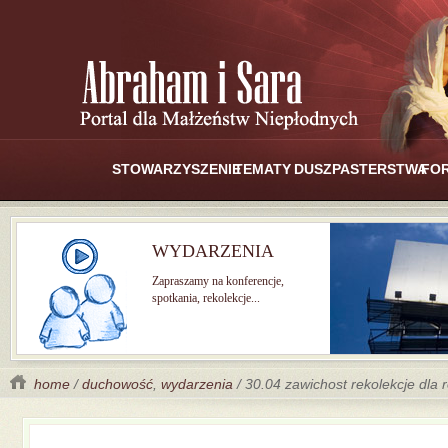
STOWARZYSZENIE
TEMATY
DUSZPASTERSTWA
FO
WYDARZENIA
Zapraszamy na konferencje,
spotkania, rekolekcje...
home
/
duchowość
,
wydarzenia
/ 30.04 zawichost rekolekcje dla 