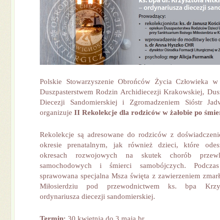
Polskie Stowarzyszenie Obrońców Życia Człowieka w
Duszpasterstwem Rodzin Archidiecezji Krakowskiej, Du
Diecezji Sandomierskiej i Zgromadzeniem Sióstr Ja
organizuje
II Rekolekcje dla rodziców w żałobie po śmie
Rekolekcje są adresowane do rodziców z doświadczeni
okresie prenatalnym, jak również dzieci, które ode
okresach rozwojowych na skutek chorób przewl
samochodowych i śmierci samobójczych. Podczas 
sprawowana specjalna Msza święta z zawierzeniem zmar
Miłosierdziu pod przewodnictwem ks. bpa Krzysz
ordynariusza diecezji sandomierskiej.
Termin:
30 kwietnia do 3 maja br.