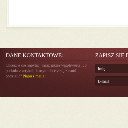
DANE KONTAKTOWE:
ZAPISZ SIĘ
Chcesz o coś zapytać, masz jakieś wątpliwości lub
posiadasz artykuł, którym chcesz się z nami
Napisz maila!
podzielić?