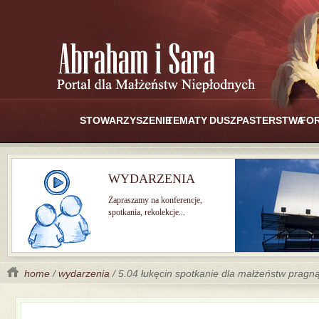
STOWARZYSZENIE
TEMATY
DUSZPASTERSTWA
FO
WYDARZENIA
Zapraszamy na konferencje,
spotkania, rekolekcje...
home
/
wydarzenia
/ 5.04 łukęcin spotkanie dla małżeństw prag