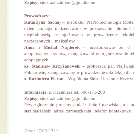
Zapisy:
siostra.kazimiera@gmail.com
Prowadzący:
Katarzyna Sachaj
– instruktor NaProTechnologii Model
dzień pomaga małżeństwom w poznawaniu płodnośc
niepłodnością, zaangażowana w prowadzenie rekolek
narzeczonych i małżeństw.
Anna i Michał Najderek
– małżonkowie od 8 la
adoptowanych synów, zaangażowani w organizowanie rek
adopcyjnych.
ks. Stanisław Krzyżanowsk
i – proboszcz par. Najświę
Pobierowie, zaangażowany w prowadzenie rekolekcji dla 
s. Kazimiera Fleran
– Wspólnota Sióstr Uczennic Krzyża
Informacje:
s. Kazimiera tel. 508-171-208
Zapisy:
siostra.kazimiera@gmail.com
Przy zgłoszeniu prosimy podać: imię i nazwisko, rok 
staż małżeński, adres zamieszkania i telefon kontaktowy.
Data: 27/03/2019