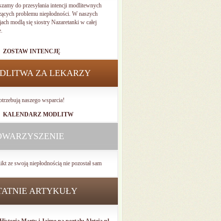
szamy do przesyłania intencji modlitewnych
zących problemu niepłodności. W naszych
jach modlą się siostry Nazaretanki w całej
e.
ZOSTAW INTENCJĘ
DLITWA ZA LEKARZY
otrzebują naszego wsparcia!
KALENDARZ MODLITW
OWARZYSZENIE
ikt ze swoją niepłodnością nie pozostał sam
TATNIE ARTYKUŁY