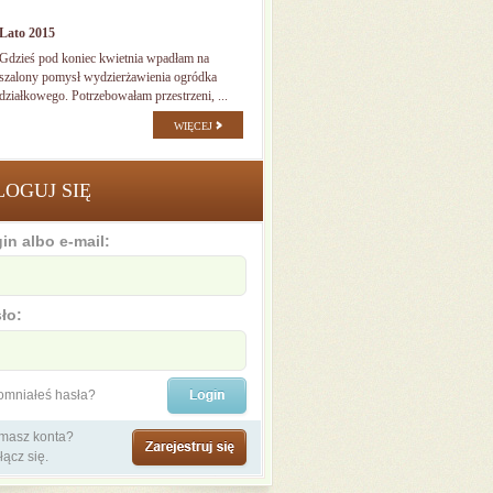
Lato 2015
Gdzieś pod koniec kwietnia wpadłam na
szalony pomysł wydzierżawienia ogródka
działkowego. Potrzebowałam przestrzeni, ...
WIĘCEJ
LOGUJ SIĘ
in albo e-mail:
ło:
omniałeś hasła?
 masz konta?
łącz się.