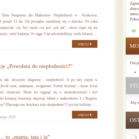
Zapra
dotyc
intenc
e Dnia Skupienia dla Małżeństw Niepłodnych w Krakowie,
Polsc
 ponad 13 lat. Od początku staraliśmy się o dziecko. Po roku
tanawiać, czy być może coś jest „nie tak”, skoro ciąża się nie
stów, robić badania. W ciągu 5 lat odwiedziliśmy wielu lekarzy ...
WIĘCEJ
MO
Oni p
cje „Powołani do niepłodności?”
st tak: słyszymy diagnozę – niepłodność. A po niej często w
ST
chwili szok, załamanie, zwątpienie. Potem leczenie – może trwać
być skuteczne. Może też ciągnąć się w nieskończoność i być
 kolejnej frustracji, depresji, kłótni z małżonkiem. I z Bogiem.
Aby n
y? Dlaczego nas dotykasz tym cierpieniem? Czyż nie byliśmy ...
WIĘCEJ
utego 2020
OS
… to „mama, tata i ja”