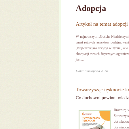
Adopcja
Artykuł na temat adopcj
W najnowszym „Gościu Niedzielnym” (
temat różnych aspektów podejmowania
„Najważniejsza decyzja w życiu”, a w 
akceptacji swoich fizycznych ogranicz
jest ...
Data: 8 listopada 2024
Towarzysząc tęsknocie 
Co duchowni powinni wiedzi
Broszurę w
Stowarzys
doświadc
doświadcz