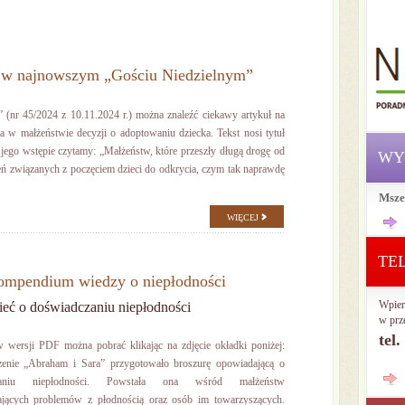
i w najnowszym „Gościu Niedzielnym”
nr 45/2024 z 10.11.2024 r.) można znaleźć ciekawy artykuł na
 w małżeństwie decyzji o adoptowaniu dziecka. Tekst nosi tytuł
jego wstępie czytamy: „Małżeństw, które przeszły długą drogę od
WY
eń związanych z poczęciem dzieci do odkrycia, czym tak naprawdę
Msze
WIĘCEJ
TE
kompendium wiedzy o niepłodności
Wpier
eć o doświadczaniu niepłodności
w prz
tel
 wersji PDF można pobrać klikając na zdjęcie okładki poniżej:
zenie „Abraham i Sara” przygotowało broszurę opowiadającą o
zaniu niepłodności. Powstała ona wśród małżeństw
ających problemów z płodnością oraz osób im towarzyszących.