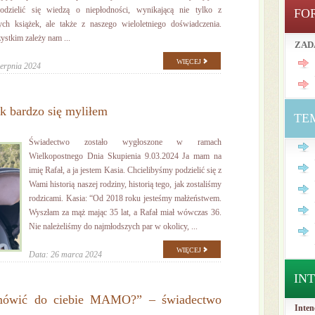
dzielić się wiedzą o niepłodności, wynikającą nie tylko z
FO
ych książek, ale także z naszego wieloletniego doświadczenia.
ystkim zależy nam ...
ZAD
WIĘCEJ
ierpnia 2024
k bardzo się myliłem
TE
Świadectwo zostało wygłoszone w ramach
Wielkopostnego Dnia Skupienia 9.03.2024 Ja mam na
imię Rafał, a ja jestem Kasia. Chcielibyśmy podzielić się z
Wami historią naszej rodziny, historią tego, jak zostaliśmy
rodzicami. Kasia: “Od 2018 roku jesteśmy małżeństwem.
Wyszłam za mąż mając 35 lat, a Rafał miał wówczas 36.
Nie należeliśmy do najmłodszych par w okolicy, ...
WIĘCEJ
Data: 26 marca 2024
IN
mówić do ciebie MAMO?” – świadectwo
Inten