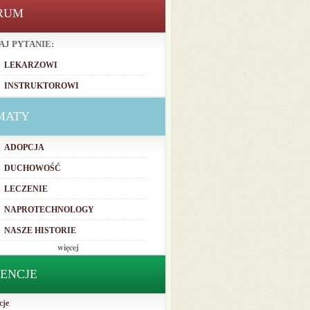
RUM
AJ PYTANIE:
LEKARZOWI
INSTRUKTOROWI
MATY
ADOPCJA
DUCHOWOŚĆ
LECZENIE
NAPROTECHNOLOGY
NASZE HISTORIE
więcej
TENCJE
cje