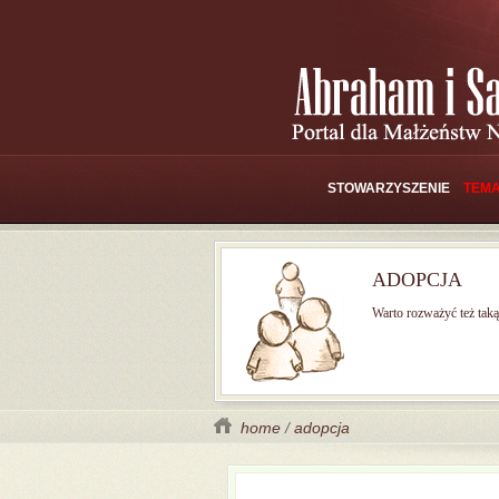
STOWARZYSZENIE
TEMA
ADOPCJA
Warto rozważyć też tak
home
/
adopcja