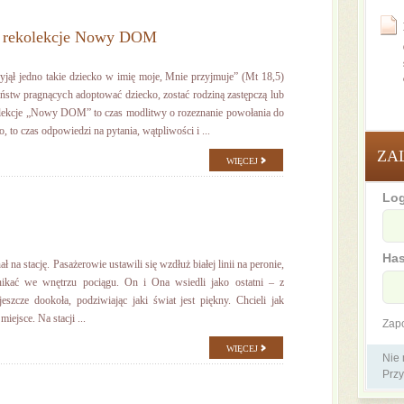
a rekolekcje Nowy DOM
ął jedno takie dziecko w imię moje, Mnie przyjmuje” (Mt 18,5)
stw pragnących adoptować dziecko, zostać rodziną zastępczą lub
lekcje „Nowy DOM” to czas modlitwy o rozeznanie powołania do
, to czas odpowiedzi na pytania, wątpliwości i ...
ZA
WIĘCEJ
Log
Has
 na stację. Pasażerowie ustawili się wzdłuż białej linii na peronie,
ikać we wnętrzu pociągu. On i Ona wsiedli jako ostatni – z
eszcze dookoła, podziwiając jaki świat jest piękny. Chcieli jak
iejsce. Na stacji ...
Zap
WIĘCEJ
Nie
Przy