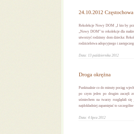
24.10.2012 Częstochow
Rekolekcje Nowy DOM „I kto by przyj
„Nowy DOM” to rekolekcje dla małżeń
utworzyć rodzinny dom dziecka: Reko
rodzicielstwa adopcyjnego i zastępczego
Data: 13 października 2012
Droga okrężna
Punktualnie co do minuty pociąg wjechał
po czym jeden po drugim zaczęli zn
uśmiechem na twarzy rozglądali się j
najdokładniej zapamiętać to szczególne m
Data: 4 lipca 2012