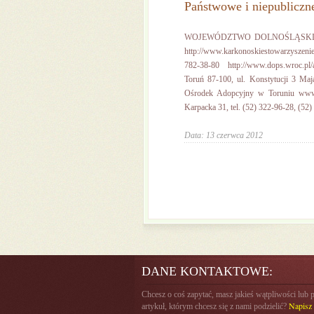
Państwowe i niepubliczn
WOJEWÓDZTWO DOLNOŚLĄSKIE Jeleni
http://www.karkonoskiestowarzyszenien
782-38-80 http://www.dops.wr
Toruń 87-100, ul. Konstytucji 3 Maj
Ośrodek Adopcyjny w Toruniu www.
Karpacka 31, tel. (52) 322-96-28, (52)
Data: 13 czerwca 2012
DANE KONTAKTOWE:
Chcesz o coś zapytać, masz jakieś wątpliwości lub 
Napisz 
artykuł, którym chcesz się z nami podzielić?