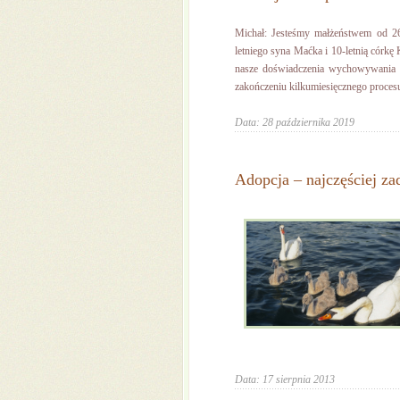
Michał: Jesteśmy małżeństwem od 26
letniego syna Maćka i 10-letnią córkę K
nasze doświadczenia wychowywania ic
zakończeniu kilkumiesięcznego proces
Data: 28 października 2019
Adopcja – najczęściej z
Data: 17 sierpnia 2013