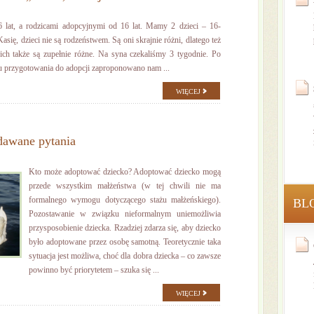
 lat, a rodzicami adopcyjnymi od 16 lat. Mamy 2 dzieci – 16-
asię, dzieci nie są rodzeństwem. Są oni skrajnie różni, dlatego też
h także są zupełnie różne. Na syna czekaliśmy 3 tygodnie. Po
u przygotowania do adopcji zaproponowano nam ...
WIĘCEJ
adawane pytania
Kto może adoptować dziecko? Adoptować dziecko mogą
przede wszystkim małżeństwa (w tej chwili nie ma
formalnego wymogu dotyczącego stażu małżeńskiego).
BL
Pozostawanie w związku nieformalnym uniemożliwia
przysposobienie dziecka. Rzadziej zdarza się, aby dziecko
było adoptowane przez osobę samotną. Teoretycznie taka
sytuacja jest możliwa, choć dla dobra dziecka – co zawsze
powinno być priorytetem – szuka się ...
WIĘCEJ