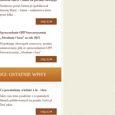
Historia Marty i Jaime na portalu Aleteia.pl
Niedawno portal Aleteia.pl opublikował
historię Marty i Jaime – małżeństwa które
przez kilka ...
WIĘCEJ
Sprawozdanie OPP Stowarzyszenia
„Abraham i Sara” za rok 2025
Wypełniając obowiązek ustawowy, poniżej
zamieszczamy plik ze sprawozdaniem OPP
Stowarzyszenia „Abraham i Sara” ...
WIĘCEJ
OGI: OSTATNIE WPISY
Co powinniśmy wiedzieć o in - vitro
Jakiś czas temu pisaliśmy o wspaniałych
filmach publikowanych na portalu 2ryby.pl
Dziś także ...
WIĘCEJ