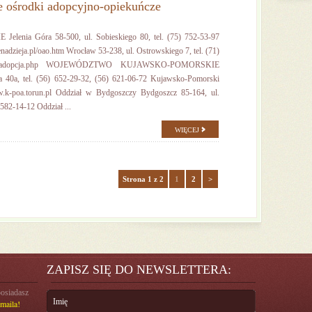
e ośrodki adopcyjno-opiekuńcze
a Góra 58-500, ul. Sobieskiego 80, tel. (75) 752-53-97
adzieja.pl/oao.htm Wrocław 53-238, ul. Ostrowskiego 7, tel. (71)
oc.pl/adopcja.php WOJEWÓDZTWO KUJAWSKO-POMORSKIE
a 40a, tel. (56) 652-29-32, (56) 621-06-72 Kujawsko-Pomorski
k-poa.torun.pl Oddział w Bydgoszczy Bydgoszcz 85-164, ul.
 582-14-12 Oddział ...
WIĘCEJ
Strona 1 z 2
1
2
>
ZAPISZ SIĘ DO NEWSLETTERA:
posiadasz
maila!