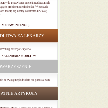
szamy do przesyłania intencji modlitewnych
zących problemu niepłodności. W naszych
jach modlą się siostry Nazaretanki w całej
e.
ZOSTAW INTENCJĘ
DLITWA ZA LEKARZY
otrzebują naszego wsparcia!
KALENDARZ MODLITW
OWARZYSZENIE
ikt ze swoją niepłodnością nie pozostał sam
TATNIE ARTYKUŁY