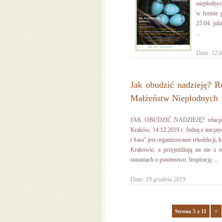
niepłodnyc
w formie 
25.04. jub
...
Data: 12 l
Jak obudzić nadzieję? 
Małżeństw Niepłodnych
JAK OBUDZIĆ NADZIEJĘ? relacja z
Kraków, 14.12.2019 r. Jedną z inicj
i Sara” jest organizowanie rekolekcji,
Krakowie, a przyjeżdżają na nie z 
staraniach o potomstwo. Inspiracją ...
Data: 19 grudnia 2019
Strona 5 z 11
<