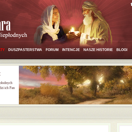
TY
DUSZPASTERSTWA
FORUM
INTENCJE
NASZE HISTORIE
BLOGI
Ć
epłodnych
zi ich Pan