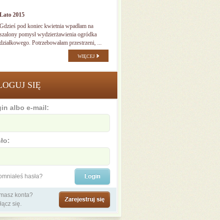
Lato 2015
Gdzieś pod koniec kwietnia wpadłam na
szalony pomysł wydzierżawienia ogródka
działkowego. Potrzebowałam przestrzeni, ...
WIĘCEJ
LOGUJ SIĘ
in albo e-mail:
ło:
omniałeś hasła?
 masz konta?
łącz się.