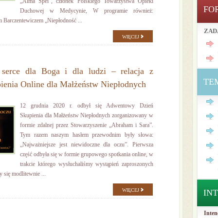
„Alma Spei”, członek Polskiego Towarzystwa Opieki
FO
Duchowej w Medycynie, W programie również:
m Barczentewiczem „Niepłodność ...
ZAD
WIĘCEJ
erce dla Boga i dla ludzi – relacja z
TE
enia Online dla Małżeństw Niepłodnych
12 grudnia 2020 r. odbył się Adwentowy Dzień
Skupienia dla Małżeństw Niepłodnych zorganizowany w
formie zdalnej przez Stowarzyszenie „Abraham i Sara”.
Tym razem naszym hasłem przewodnim były słowa:
„Najważniejsze jest niewidoczne dla oczu”. Pierwsza
część odbyła się w formie grupowego spotkania online, w
trakcie którego wysłuchaliśmy wystąpień zaproszonych
 się modlitewnie ...
WIĘCEJ
IN
Inten