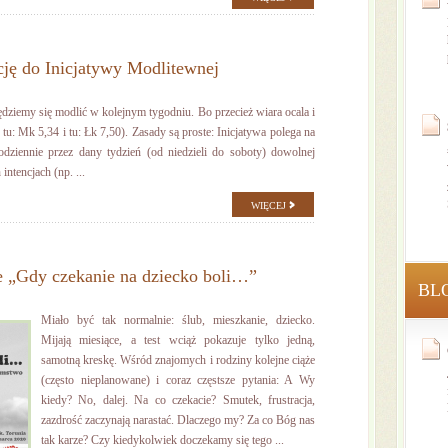
ję do Inicjatywy Modlitewnej
ędziemy się modlić w kolejnym tygodniu. Bo przecież wiara ocala i
u: Mk 5,34 i tu: Łk 7,50). Zasady są proste: Inicjatywa polega na
odziennie przez dany tydzień (od niedzieli do soboty) dowolnej
ntencjach (np. ...
WIĘCEJ
je „Gdy czekanie na dziecko boli…”
BL
Miało być tak normalnie: ślub, mieszkanie, dziecko.
Mijają miesiące, a test wciąż pokazuje tylko jedną,
samotną kreskę. Wśród znajomych i rodziny kolejne ciąże
(często nieplanowane) i coraz częstsze pytania: A Wy
kiedy? No, dalej. Na co czekacie? Smutek, frustracja,
zazdrość zaczynają narastać. Dlaczego my? Za co Bóg nas
tak karze? Czy kiedykolwiek doczekamy się tego ...