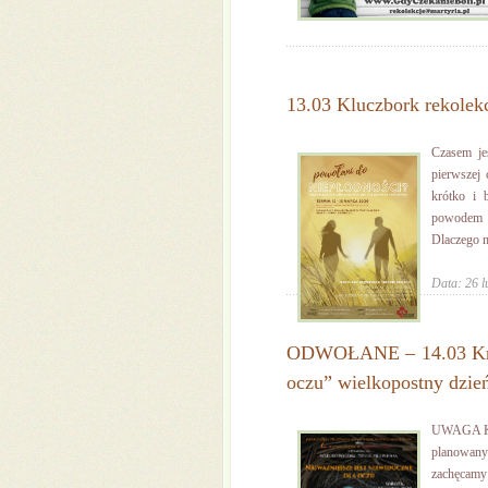
13.03 Kluczbork rekolek
Czasem je
pierwszej 
krótko i 
powodem do
Dlaczego m
Data: 26 l
ODWOŁANE – 14.03 Krak
oczu” wielkopostny dzień
UWAGA Koc
planowany 
zachęcam