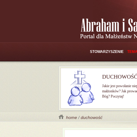
STOWARZYSZENIE
TEMA
DUCHOWOŚ
Jakie jest powołanie ni
małżonków? Jak prowad
Bóg? Poczytaj!
home
/
duchowość