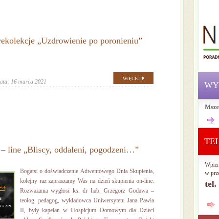
rekolekcje „Uzdrowienie po poronieniu”
WIĘCEJ
ata: 16 marca 2021
WY
Msze
TE
 – line „Bliscy, oddaleni, pogodzeni…”
Wpier
Bogatsi o doświadczenie Adwentowego Dnia Skupienia,
w prz
kolejny raz zapraszamy Was na dzień skupienia on-line.
tel
Rozważania wygłosi ks. dr hab. Grzegorz Godawa –
teolog, pedagog, wykładowca Uniwersytetu Jana Pawła
II, były kapelan w Hospicjum Domowym dla Dzieci