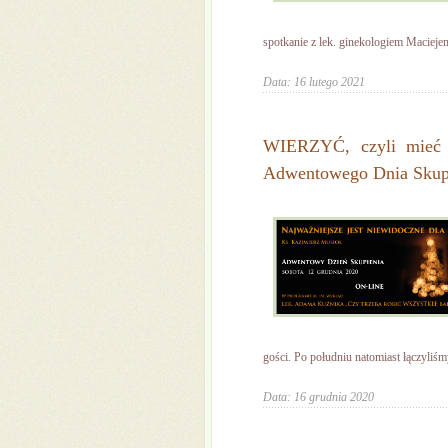
spotkanie z lek. ginekologiem Macieje
Data: 16 lutego 2021
WIERZYĆ, czyli mieć s
Adwentowego Dnia Skupi
gości. Po południu natomiast łączyliśmy
Data: 16 grudnia 2020