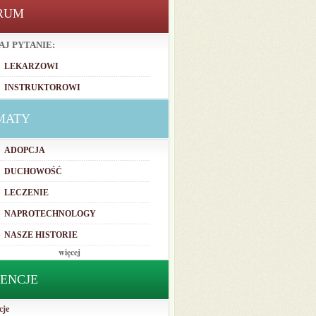
RUM
AJ PYTANIE:
LEKARZOWI
INSTRUKTOROWI
MATY
ADOPCJA
DUCHOWOŚĆ
LECZENIE
NAPROTECHNOLOGY
NASZE HISTORIE
więcej
TENCJE
cje