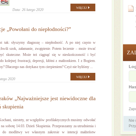
WIĘCEJ
Data: 26 lutego 2020
cje „Powołani do niepłodności?”
st tak: słyszymy diagnozę – niepłodność. A po niej często w
chwili szok, załamanie, zwątpienie. Potem leczenie – może trwać
ZA
być skuteczne. Może też ciągnąć się w nieskończoność i być
 kolejnej frustracji, depresji, kłótni z małżonkiem. I z Bogiem.
Log
y? Dlaczego nas dotykasz tym cierpieniem? Czyż nie byliśmy ...
WIĘCEJ
utego 2020
Has
ów „Najważniejsze jest niewidoczne dla
 skupienia
Zap
hani, niestety, ze względów profilaktycznych musimy odwołać
Nie
na sobotę 14.03. Dzień Skupienia. Przepraszamy za utrudnienia i
Przy
y do modlitwy we własnym zakresie w intencji małżeństw