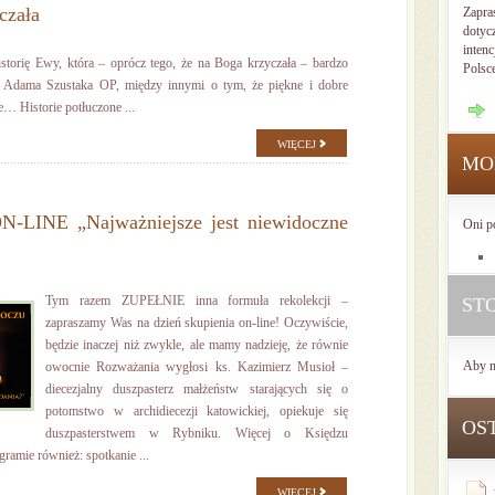
czała
Zapra
dotyc
intenc
storię Ewy, która – oprócz tego, że na Boga krzyczała – bardzo
Polsc
 Adama Szustaka OP, między innymi o tym, że piękne i dobre
e… Historie potłuczone ...
WIĘCEJ
MO
ON-LINE „Najważniejsze jest niewidoczne
Oni p
Tym razem ZUPEŁNIE inna formuła rekolekcji –
ST
zapraszamy Was na dzień skupienia on-line! Oczywiście,
będzie inaczej niż zwykle, ale mamy nadzieję, że równie
Aby n
owocnie Rozważania wygłosi ks. Kazimierz Musioł –
diecezjalny duszpasterz małżeństw starających się o
potomstwo w archidiecezji katowickiej, opiekuje się
OS
duszpasterstwem w Rybniku. Więcej o Księdzu
gramie również: spotkanie ...
WIĘCEJ