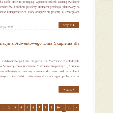
h i osób, które im pomagają. Wpłacone zaliczki zostaną zwrócone
przelewów. Podobnie jesteśmy zmuszeni przełożyć planowany na
ileusz Duszpasterstwa, który odbędzie się jesienią. O szczegółach
WIĘCEJ
utego 2020
Relacja z Adwentowego Dnia Skupienia dla
 Adwentowego Dnia Skupienia dla Małżeństw Niepłodnych,
atyw Stowarzyszenia Wspierania Małżeństw Niepłodnych „Abraham
 które odbywają się dwa razy w roku w klasztorze sióstr nazaretanek
różnych miast Polski małżeństwa doświadczające problemów w
WIĘCEJ
1
2
3
4
5
6
7
8
9
10
11
>
...