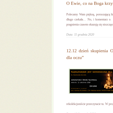
O Ewie, co na Boga krzy
Polecamy Wam piękną, poruszającą hi
długo czekała… No, i komentarz o.
pragnienia czasem okazują się niszcząc
Data: 11 grudnia 2020
12.12 dzień skupienia 
dla oczu”
rekolekcjoniście przeczytacie tu. W pro