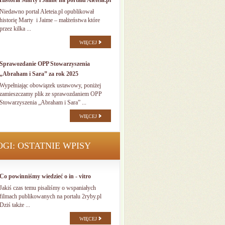
Historia Marty i Jaime na portalu Aleteia.pl
Niedawno portal Aleteia.pl opublikował
historię Marty i Jaime – małżeństwa które
przez kilka ...
WIĘCEJ
Sprawozdanie OPP Stowarzyszenia
„Abraham i Sara” za rok 2025
Wypełniając obowiązek ustawowy, poniżej
zamieszczamy plik ze sprawozdaniem OPP
Stowarzyszenia „Abraham i Sara” ...
WIĘCEJ
OGI: OSTATNIE WPISY
Co powinniśmy wiedzieć o in - vitro
Jakiś czas temu pisaliśmy o wspaniałych
filmach publikowanych na portalu 2ryby.pl
Dziś także ...
WIĘCEJ