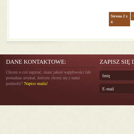
Strona 2 z
4
DANE KONTAKTOWE:
ZAPISZ SIĘ
Chcesz o coś zapytać, masz jakieś wątpliwości lub
posiadasz artykuł, którym chcesz się z nami
Napisz maila!
podzielić?