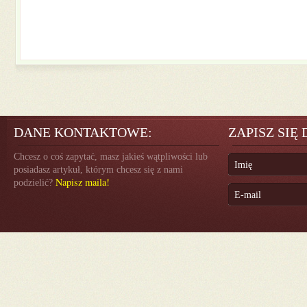
DANE KONTAKTOWE:
ZAPISZ SIĘ
Chcesz o coś zapytać, masz jakieś wątpliwości lub
posiadasz artykuł, którym chcesz się z nami
Napisz maila!
podzielić?