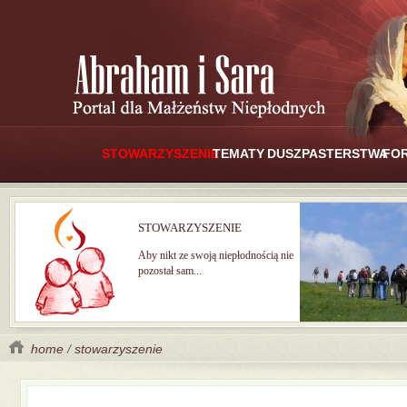
STOWARZYSZENIE
TEMATY
DUSZPASTERSTWA
FO
STOWARZYSZENIE
Aby nikt ze swoją niepłodnością nie
pozostał sam...
home
/
stowarzyszenie