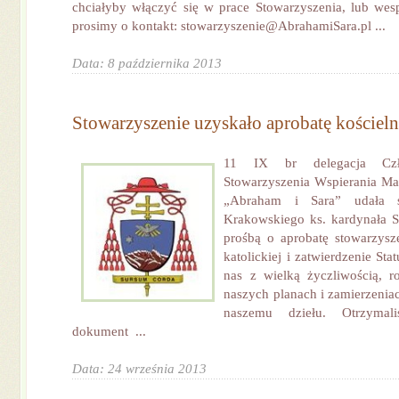
chciałyby włączyć się w prace Stowarzyszenia, lub wes
prosimy o kontakt: stowarzyszenie@AbrahamiSara.pl ...
Data: 8 października 2013
Stowarzyszenie uzyskało aprobatę kościel
11 IX br delegacja Czło
Stowarzyszenia Wspierania Ma
„Abraham i Sara” udała s
Krakowskiego ks. kardynała S
prośbą o aprobatę stowarzysze
katolickiej i zatwierdzenie Sta
nas z wielką życzliwością,
naszych planach i zamierzenia
naszemu dziełu. Otrzymali
dokument ...
Data: 24 września 2013