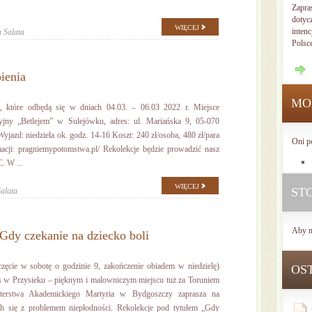
Zapra
dotyc
WIĘCEJ
intenc
a Salata
Polsc
ienia
MO
, które odbędą się w dniach 04.03. – 06.03 2022 r. Miejsce
yjny „Betlejem” w Sulejówku, adres: ul. Mariańska 9, 05-070
yjazd: niedziela ok. godz. 14-16 Koszt: 240 zł/osoba, 480 zł/para
Oni p
rmacji: pragniemypotomstwa.pl/ Rekolekcje będzie prowadzić nasz
. W ...
WIĘCEJ
ST
Salata
Aby n
 Gdy czekanie na dziecko boli
zęcie w sobotę o godzinie 9, zakończenie obiadem w niedzielę)
OS
s w Przysieku – pięknym i malowniczym miejscu tuż za Toruniem
terstwa Akademickiego Martyria w Bydgoszczy zaprasza na
ch się z problemem niepłodności. Rekolekcje pod tytułem „Gdy