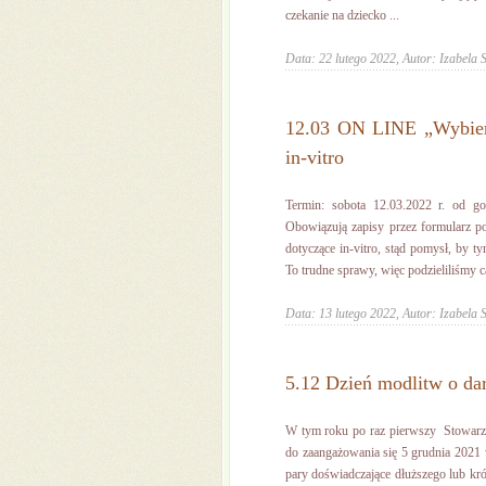
czekanie na dziecko ...
Data: 22 lutego 2022,
Autor: Izabela 
12.03 ON LINE „Wybiera
in-vitro
Termin: sobota 12.03.2022 r. od 
Obowiązują zapisy przez formularz po
dotyczące in-vitro, stąd pomysł, by t
To trudne sprawy, więc podzieliliśmy ca
Data: 13 lutego 2022,
Autor: Izabela 
5.12 Dzień modlitw o da
W tym roku po raz pierwszy Stowarzy
do zaangażowania się 5 grudnia 2021
pary doświadczające dłuższego lub kró