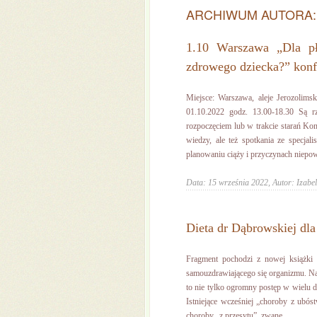
ARCHIWUM AUTORA
1.10 Warszawa „Dla pł
zdrowego dziecka?” konf
Miejsce: Warszawa, aleje Jerozolim
01.10.2022 godz. 13.00-18.30 Są
rozpoczęciem lub w trakcie starań Kon
wiedzy, ale też spotkania ze specjal
planowaniu ciąży i przyczynach niepow
Data: 15 września 2022,
Autor: Izabe
Dieta dr Dąbrowskiej dla
Fragment pochodzi z nowej książk
samouzdrawiającego się organizmu. N
to nie tylko ogromny postęp w wielu dz
Istniejące wcześniej „choroby z ubóst
choroby „z przesytu”, zwane ...