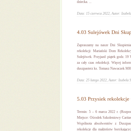
dziecka. ...
Data: 15 czerwca 2022,
Autor: Izabel
4.03 Sulejówek Dni Skup
Zapraszamy na nasze Dni Skupienia
rekolekcji: Mariański Dom Rekolekc
Sulejówek. Przyjazd: piątek godz. 19 W
za cały czas rekolekcji. Więcej info
duszpasterz ks. Tomasz Nawaczek MIC
Data: 25 lutego 2022,
Autor: Izabela 
5.03 Przysiek rekolekcje
Termin: 5 – 6 marca 2022 r. (Rozpoc
Miejsce: Ośrodek Szkoleniowy Carita
Wspólnota absolwentów z Duszpas
rekolekcje dla małżeństw borykający