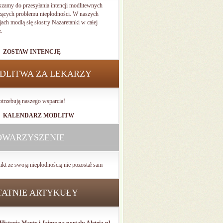
szamy do przesyłania intencji modlitewnych
zących problemu niepłodności. W naszych
jach modlą się siostry Nazaretanki w całej
e.
ZOSTAW INTENCJĘ
DLITWA ZA LEKARZY
otrzebują naszego wsparcia!
KALENDARZ MODLITW
OWARZYSZENIE
ikt ze swoją niepłodnością nie pozostał sam
TATNIE ARTYKUŁY