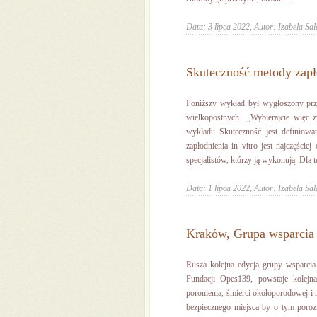
Data: 3 lipca 2022,
Autor: Izabela Sal
Skuteczność metody zapło
Poniższy wykład był wygłoszony prze
wielkopostnych „Wybierajcie więc ży
wykładu Skuteczność jest definiowa
zapłodnienia in vitro jest najczęście
specjalistów, którzy ją wykonują. Dla te
Data: 1 lipca 2022,
Autor: Izabela Sal
Kraków, Grupa wsparcia 
Rusza kolejna edycja grupy wsparcia
Fundacji Opes139, powstaje kolejn
poronienia, śmierci okołoporodowej i m
bezpiecznego miejsca by o tym poroz