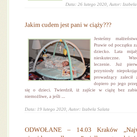
Data: 26 lutego 2020,
Autor: Izabela
Jakim cudem jest pani w ciąży???
Jesteśmy małżeństw
Prawie od początku za
dziecko. Lata mijał
nieskuteczne. Wt
leczenie. Już pier
przyniosły niepokoją
prowadzący zalecił 
dopiero po jego prze
się o dzieci. Twierdził, iż zajście w ciążę bez zabi
niemożliwe, a jeśli ...
Data: 19 lutego 2020,
Autor: Izabela Salata
ODWOŁANE – 14.03 Kraków „Najważ