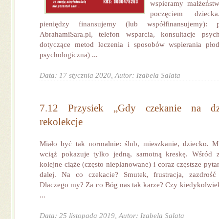
wspieramy małżeństw
poczęciem dziec
pieniędzy finansujemy (lub współfinansujemy): 
AbrahamiSara.pl, telefon wsparcia, konsultacje psyc
dotyczące metod leczenia i sposobów wspierania płodn
psychologiczna) ...
Data: 17 stycznia 2020,
Autor: Izabela Salata
7.12 Przysiek „Gdy czekanie na dz
rekolekcje
Miało być tak normalnie: ślub, mieszkanie, dziecko. Mij
wciąż pokazuje tylko jedną, samotną kreskę. Wśród 
kolejne ciąże (często nieplanowane) i coraz częstsze pyt
dalej. Na co czekacie? Smutek, frustracja, zazdrość 
Dlaczego my? Za co Bóg nas tak karze? Czy kiedykolwie
...
Data: 25 listopada 2019,
Autor: Izabela Salata