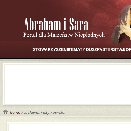
STOWARZYSZENIE
TEMATY
DUSZPASTERSTWA
FO
home
/ archiwum użytkownika