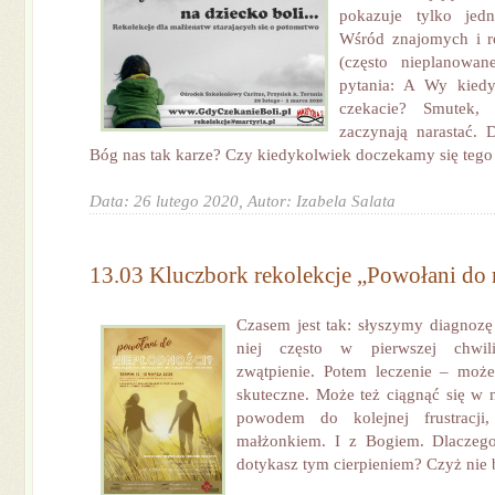
pokazuje tylko jedn
Wśród znajomych i ro
(często nieplanowan
pytania: A Wy kiedy
czekacie? Smutek, f
zaczynają narastać.
Bóg nas tak karze? Czy kiedykolwiek doczekamy się tego 
Data: 26 lutego 2020,
Autor: Izabela Salata
13.03 Kluczbork rekolekcje „Powołani do 
Czasem jest tak: słyszymy diagnozę
niej często w pierwszej chwil
zwątpienie. Potem leczenie – może
skuteczne. Może też ciągnąć się w 
powodem do kolejnej frustracji,
małżonkiem. I z Bogiem. Dlaczeg
dotykasz tym cierpieniem? Czyż nie b