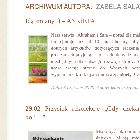
ARCHIWUM AUTORA:
IZABELA SALA
Idą zmiany :) – ANKIETA
Nasz serwis „Abraham i Sara – portal dla m
funkcjonuje już od 10 lat. Chcemy, aby
dobrych artykułów dotyczących leczenia 
procesu adopcyjnego itp., jednak widzimy
niezbędnych dla dalszego rozwoju strony. A
nową wersję strony do Waszych ocze
wypełnienie krótkiej anonimowej ankiety. Czę
Data: 6 czerwca 2020,
Autor: Izabela Salata
29.02 Przysiek rekolekcje „Gdy czeka
boli…”
Miało być tak normaln
dziecko. Mijają mie