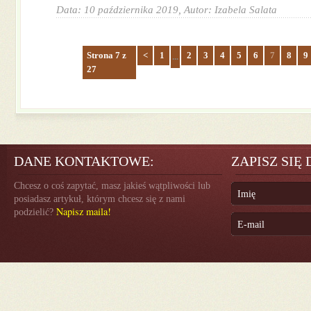
Data: 10 października 2019,
Autor: Izabela Salata
Strona 7 z
<
1
2
3
4
5
6
7
8
9
...
27
DANE KONTAKTOWE:
ZAPISZ SIĘ
Chcesz o coś zapytać, masz jakieś wątpliwości lub
posiadasz artykuł, którym chcesz się z nami
Napisz maila!
podzielić?