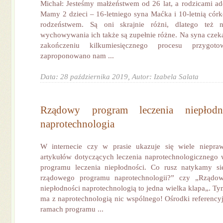
Michał: Jesteśmy małżeństwem od 26 lat, a rodzicami ad
Mamy 2 dzieci – 16-letniego syna Maćka i 10-letnią córkę
rodzeństwem. Są oni skrajnie różni, dlatego też n
wychowywania ich także są zupełnie różne. Na syna czeka
zakończeniu kilkumiesięcznego procesu przygot
zaproponowano nam ...
Data: 28 października 2019,
Autor: Izabela Salata
Rządowy program leczenia niepłod
naprotechnologia
W internecie czy w prasie ukazuje się wiele niepraw
artykułów dotyczących leczenia naprotechnologicznego
programu leczenia niepłodności. Co rusz natykamy się
rządowego programu naprotechnologii?” czy „Rządow
niepłodności naprotechnologią to jedna wielka klapa„. T
ma z naprotechnologią nic wspólnego! Ośrodki referencyj
ramach programu ...