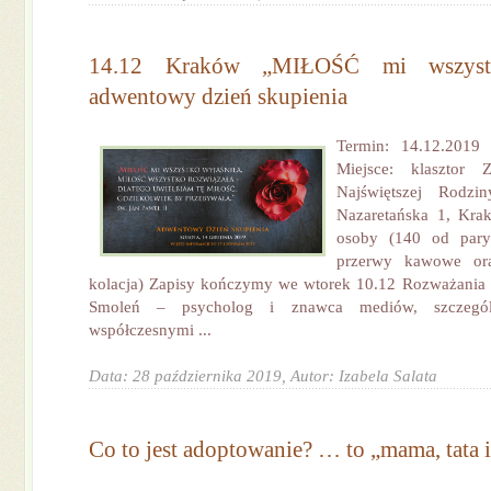
14.12 Kraków „MIŁOŚĆ mi wszystk
adwentowy dzień skupienia
Termin: 14.12.2019
Miejsce: klasztor Z
Najświętszej Rodzi
Nazaretańska 1, Kra
osoby (140 od pary
przerwy kawowe ora
kolacja) Zapisy kończymy we wtorek 10.12 Rozważania w
Smoleń – psycholog i znawca mediów, szczególn
współczesnymi ...
Data: 28 października 2019,
Autor: Izabela Salata
Co to jest adoptowanie? … to „mama, tata i