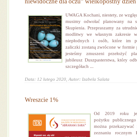
niewidoczne dla oczu” wielkopostny dzień
UWAGA Kochani, niestety, ze wzglę
musimy odwołać planowany na s
Skupienia. Przepraszamy za utrudn
modlitwy we własnym zakresie w 
niepłodnych i osób, które im 
zaliczki zostaną zwrócone w formie
jesteśmy zmuszeni przełożyć p
jubileusz Duszpasterstwa, który odb
szczegółach ...
Data: 12 lutego 2020,
Autor: Izabela Salata
Wreszcie 1%
Od 2019 roku jes
pożytku publiczneg
można przekazywać
zeznaniu rocznym 