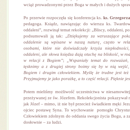
wciąż prowadzonymi przez Boga w małych i dużych spra
Po przerwie rozpoczęła się konferencja ks.
ks. Grzegorz
pedagoga. Ksiądz, nawiązując do wiersza ks. Twardows
oddaleni”, rozwinął temat rekolekcji: „Bliscy, oddaleni, 
podsumowali ją tak: „
Dziękujemy za wzruszające poka
oddalenie są wpisane w naszą naturę, często w rela
osobami, które nie doświadczały krzyża niepłodności,
oddaleni, ale słowa księdza dają otuchę na bliskość, w ro
w relacji z Bogiem”
;
„Wspaniały temat do rozważań, 
tęsknimy a z drugiej strony boimy się by w nią wejść
Bogiem i drugim człowiekiem. Myślę że trudne jest też 
Przyjmujemy je jako porażkę, a to część relacji. Pięknie je
Potem mieliśmy możliwość uczestnictwa w niesamowite
przeżywanej ze św. Józefem. Rekolekcjonista pokazywał 
jak Józef – mimo, iż nie był przecież świadkiem męki Jezu
ojciec postawę Syna. To wychowanie pomogło Chrystuso
Człowiekiem zdolnym do oddania swego życia Bogu, a za
dosłownie – za ludzi.