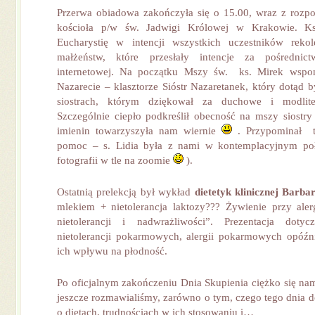
Przerwa obiadowa zakończyła się o 15.00, wraz z roz
kościoła p/w św. Jadwigi Królowej w Krakowie. Ks
Eucharystię w intencji wszystkich uczestników rekol
małżeństw, które przesłały intencje za pośrednic
internetowej. Na początku Mszy św. ks. Mirek wspo
Nazarecie – klasztorze Sióstr Nazaretanek, który dotąd by
siostrach, którym dziękował za duchowe i modlite
Szczególnie ciepło podkreślił obecność na mszy siostr
imienin towarzyszyła nam wiernie
. Przypominał t
pomoc – s. Lidia była z nami w kontemplacyjnym poł
fotografii w tle na zoomie
).
Ostatnią prelekcją był wykład
dietetyk klinicznej Barba
mlekiem + nietolerancja laktozy??? Żywienie przy ale
nietolerancji i nadwrażliwości”. Prezentacja dotycz
nietolerancji pokarmowych, alergii pokarmowych opóźn
ich wpływu na płodność.
Po oficjalnym zakończeniu Dnia Skupienia ciężko się nam
jeszcze rozmawialiśmy, zarówno o tym, czego tego dnia d
o dietach, trudnościach w ich stosowaniu i…