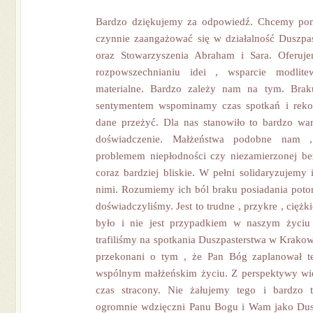
Bardzo dziękujemy za odpowiedź. Chcemy pon
czynnie zaangażować się w działalność Duszpa
oraz Stowarzyszenia Abraham i Sara. Oferu
rozpowszechnianiu idei , wsparcie modlit
materialne. Bardzo zależy nam na tym. Brak
sentymentem wspominamy czas spotkań i rekol
dane przeżyć. Dla nas stanowiło to bardzo wa
doświadczenie. Małżeństwa podobne nam ,
problemem niepłodności czy niezamierzonej be
coraz bardziej bliskie. W pełni solidaryzujemy
nimi. Rozumiemy ich ból braku posiadania poto
doświadczyliśmy. Jest to trudne , przykre , ciężk
było i nie jest przypadkiem w naszym życiu 
trafiliśmy na spotkania Duszpasterstwa w Krako
przekonani o tym , że Pan Bóg zaplanował t
wspólnym małżeńskim życiu. Z perspektywy wid
czas stracony. Nie żałujemy tego i bardzo 
ogromnie wdzięczni Panu Bogu i Wam jako Dusz