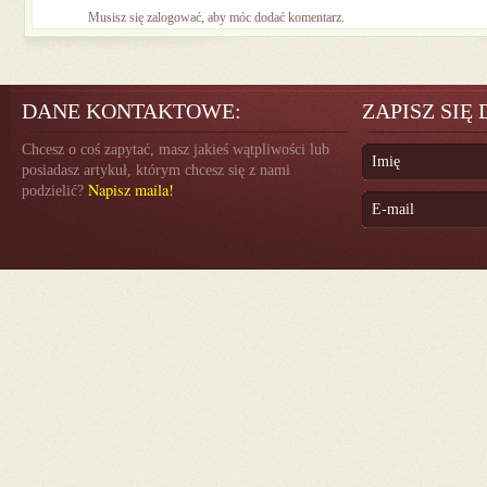
Musisz się
zalogować
, aby móc dodać komentarz.
DANE KONTAKTOWE:
ZAPISZ SIĘ
Chcesz o coś zapytać, masz jakieś wątpliwości lub
posiadasz artykuł, którym chcesz się z nami
Napisz maila!
podzielić?