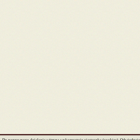
Do poprawnego działania witryna wykorzystuje ciasteczka (cookies). Odwiedzając