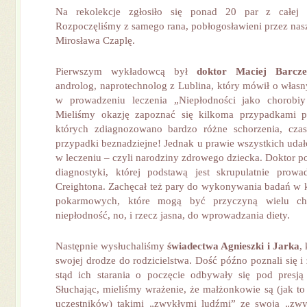
Na rekolekcje zgłosiło się ponad 20 par z całej P
Rozpoczęliśmy z samego rana, pobłogosławieni przez nasz
Mirosława Czaplę.
Pierwszym wykładowcą był
doktor Maciej Barcze
androlog, naprotechnolog z Lublina, który mówił o włas
w prowadzeniu leczenia „Niepłodności jako chorobiy
Mieliśmy okazję zapoznać się kilkoma przypadkami p
których zdiagnozowano bardzo różne schorzenia, cz
przypadki beznadziejne! Jednak u prawie wszystkich udał
w leczeniu – czyli narodziny zdrowego dziecka. Doktor p
diagnostyki, której podstawą jest skrupulatnie prow
Creightona. Zachęcał też pary do wykonywania badań w ki
pokarmowych, które mogą być przyczyną wielu ch
niepłodność, no, i rzecz jasna, do wprowadzania diety.
Następnie wysłuchaliśmy
świadectwa Agnieszki i Jarka
,
swojej drodze do rodzicielstwa. Dość późno poznali się i
stąd ich starania o poczęcie odbywały się pod presją
Słuchając, mieliśmy wrażenie, że małżonkowie są (jak t
uczestników) takimi „zwykłymi ludźmi” ze swoją „zwyk