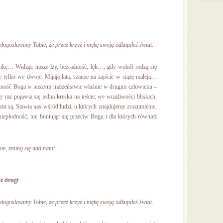
błogosławimy Tobie, że przez krzyż i mękę swoją odkupiłeś świat.
onikę… Widząc nasze łzy, bezradność, lęk…, gdy wokół rodzą się
le tylko we dwoje. Mijają lata, szanse na zajście w ciążę maleją…
cność Boga w naszym małżeństwie właśnie w drugim człowieku ‒
 raz pojawia się jedna kreska na teście; we wrażliwości bliskich,
rostu są. Stawia nas wśród ludzi, u których znajdujemy zrozumienie,
iepłodność, nie buntując się przeciw Bogu i dla których również
te, zmiłuj się nad nami.
z drugi
błogosławimy Tobie, że przez krzyż i mękę swoją odkupiłeś świat.