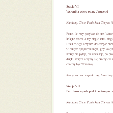
Stacja VI
Weronika ociera twarz Jezusowi
Kłaniamy Ci się, Panie Jezu Chryste i 
Panie, ile razy posyłasz do nas Wer
kolejne dzieci, a my ciągle sami, ciąg
Duch Święty uczy nas dostrzegać obe
w czułym spojrzeniu męża, gdy kolejny
którzy nie pytają, nie dociekają, po p
dzięki którym uczymy się przeżywać n
chcemy być Weroniką.
Któryś za nas cierpiał rany, Jezu Chrys
Stacja VII
Pan Jezus upada pod krzyżem po ra
Kłaniamy Ci się, Panie Jezu Chryste i 