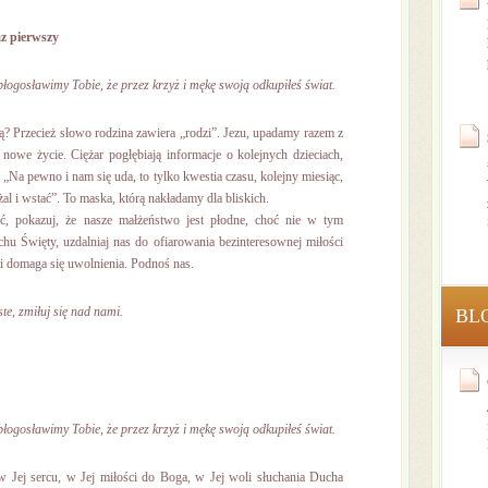
z pierwszy
błogosławimy Tobie, że przez krzyż i mękę swoją odkupiłeś świat.
ą? Przecież słowo rodzina zawiera „rodzi”. Jezu, upadamy razem z
owe życie. Ciężar pogłębiają informacje o kolejnych dzieciach,
„Na pewno i nam się uda, to tylko kwestia czasu, kolejny miesiąc,
żal i wstać”. To maska, którą nakładamy dla bliskich.
, pokazuj, że nasze małżeństwo jest płodne, choć nie w tym
hu Święty, uzdalniaj nas do ofiarowania bezinteresownej miłości
 i domaga się uwolnienia. Podnoś nas.
te, zmiłuj się nad nami.
BL
błogosławimy Tobie, że przez krzyż i mękę swoją odkupiłeś świat.
w Jej sercu, w Jej miłości do Boga, w Jej woli słuchania Ducha