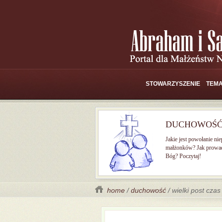
STOWARZYSZENIE
TEMA
DUCHOWOŚ
Jakie jest powołanie ni
małżonków? Jak prowad
Bóg? Poczytaj!
home
/
duchowość
/ wielki post cza