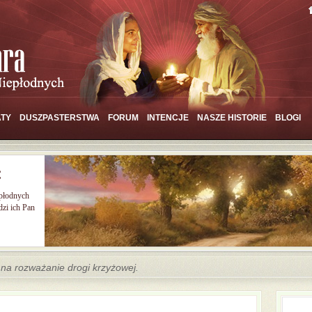
TY
DUSZPASTERSTWA
FORUM
INTENCJE
NASZE HISTORIE
BLOGI
Ć
epłodnych
zi ich Pan
s na rozważanie drogi krzyżowej.