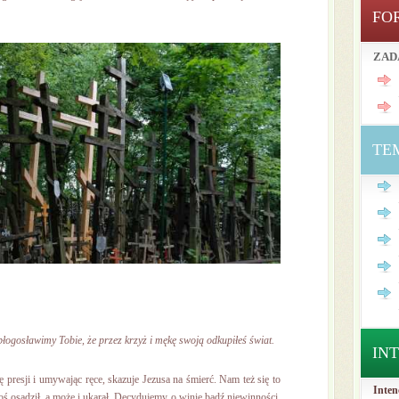
FO
ZAD
TE
błogosławimy Tobie, że przez krzyż i mękę swoją odkupiłeś świat.
IN
ę presji i umywając ręce, skazuje Jezusa na śmierć. Nam też się to
Inten
ś osądził, a może i ukarał. Decydujemy o winie bądź niewinności.