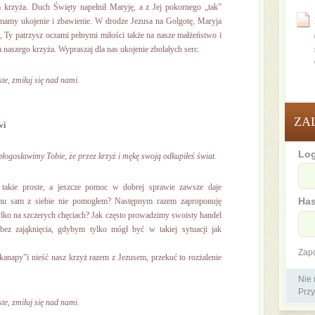
 krzyża. Duch Święty napełnił Maryję, a z Jej pokornego „tak”
 mamy ukojenie i zbawienie. W drodze Jezusa na Golgotę, Maryja
o, Ty patrzysz oczami pełnymi miłości także na nasze małżeństwo i
naszego krzyża. Wypraszaj dla nas ukojenie zbolałych serc.
te, zmiłuj się nad nami.
ZA
wi
Log
błogosławimy Tobie, że przez krzyż i mękę swoją odkupiłeś świat.
takie proste, a jeszcze pomoc w dobrej sprawie zawsze daje
Has
emu sam z siebie nie pomogłem? Następnym razem zaproponuję
ylko na szczerych chęciach? Jak często prowadzimy swoisty handel
z zająknięcia, gdybym tylko mógł być w takiej sytuacji jak
Zap
napy”i nieść nasz krzyż razem z Jezusem, przekuć to rozżalenie
Nie
Przy
te, zmiłuj się nad nami.