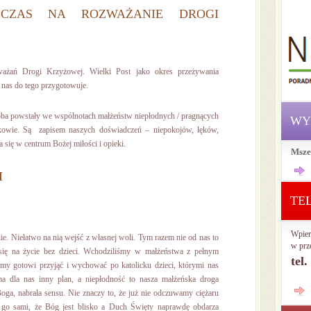
CZAS NA ROZWAŻANIE DROGI
ważań Drogi Krzyżowej. Wielki Post jako okres przeżywania
 nas do tego przygotowuje.
oba powstały we wspólnotach małżeństw niepłodnych / pragnących
WY
owie. Są zapisem naszych doświadczeń – niepokojów, lęków,
ia się w centrum Bożej miłości i opieki.
Msze
I
TE
Wpier
ie. Niełatwo na nią wejść z własnej woli. Tym razem nie od nas to
w prz
 się na życie bez dzieci. Wchodziliśmy w małżeństwa z pełnym
tel
śmy gotowi przyjąć i wychować po katolicku dzieci, którymi nas
a dla nas inny plan, a niepłodność to nasza małżeńska droga
oga, nabrała sensu. Nie znaczy to, że już nie odczuwamy ciężaru
 go sami, że Bóg jest blisko a Duch Święty naprawdę obdarza