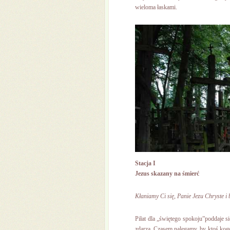
wieloma łaskami.
Stacja I
Jezus skazany na śmierć
Kłaniamy Ci się, Panie Jezu Chryste i 
Piłat dla „świętego spokoju”poddaje si
zdarza. Czasem nalegamy, by ktoś kogo