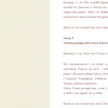
Świętego, w Jej bólu współdźwigania
narodził się Zbawiciel, w którym my
mogła tylko patrzeć. Tylko i aż. Matk
towarzyszysz nam na drodze dźwigania 
Któryś za nas cierpiał rany, Jezu Chrys
Stacja V
Szymon pomaga nieść krzyż Jezuso
Kłaniamy Ci się, Panie Jezu Chryste i 
Być przymuszonym i coś zrobić to 
satysfakcję. Pojawia się myśl – cz
pomoc. Jak często jednak kończy się t
z Jezusem? Pomógłbym, zrobiłbym be
Szymon, gdybym miał dzieci.
Duchu Święty pomagaj nam „wstać z ka
w dobro i nie oglądać się za siebie.
Któryś za nas cierpiał rany, Jezu Chrys