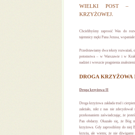
WIELKI POST – 
KRZYŻOWEJ.
Chcielibyśmy zaprosić Was do roz
tajemnicy męki Pana Jezusa, wspaniale
Przedstawiamy dwa teksty rozważań, 
potomstwa – w Warszawie i w Krak
nadziei i wreszcie pragnienia znalezien
DROGA KRZYŻOWA 
Droga krzyżowa II
Droga krzyżowa zakłada trud i cierpien
zależało, nikt z nas nie zdecydował
przekonaniem zaświadczając, że jeste
Pan obdarzy. Okazało się, że Bóg m
krzyżowa. Gdy zaprosiliśmy do niej B
krzyża, ale wiemy, że nie dźwigamy