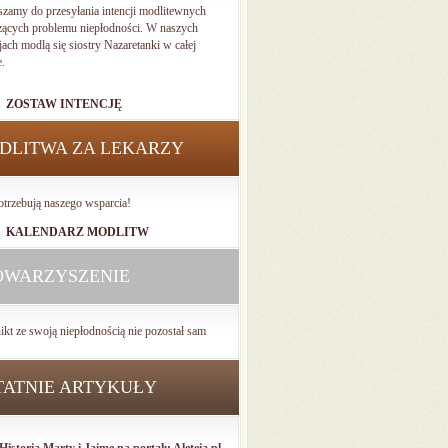
szamy do przesyłania intencji modlitewnych
zących problemu niepłodności. W naszych
jach modlą się siostry Nazaretanki w całej
e.
ZOSTAW INTENCJĘ
DLITWA ZA LEKARZY
otrzebują naszego wsparcia!
KALENDARZ MODLITW
OWARZYSZENIE
ikt ze swoją niepłodnością nie pozostał sam
TATNIE ARTYKUŁY