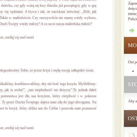
Zapra
 dziecko, czy gdy ważą się losy dziecka już poczętego), gdy w grę
dotyc
my się sędziami. A bywa i tak, że naciskani mówimy: „Rób, jak
intenc
”. Także w małżeństwie. Czy rzeczywiście nie mamy wtedy wyboru,
Polsc
Duch Święty wtedy milczy? A co na to nasza małżeńska miłość?
te, zmiłuj się nad nami.
MO
Oni p
błogosławimy Tobie, że przez krzyż i mękę swoją odkupiłeś świat.
ST
unikaliśmy, kombinowaliśmy, aby nie brać tego krzyża. Myśleliśmy:
 jak to zrobić”, „nas niepłodność nie dotyczy”.Ty jednak dałeś
 potomstwa jest dla nas krzyżem, który cierpliwie i w pokorze
Aby n
. Ty przez Ducha Świętego dajesz nam siłę do jego dźwigania. Na
jest to krzyż, który zbliża nas do Ciebie i pozwala nam poznawać
OS
te, zmiłuj się nad nami.