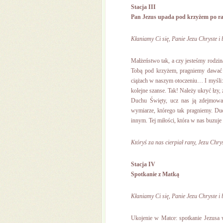
Stacja III
Pan Jezus upada pod krzyżem po ra
Kłaniamy Ci się, Panie Jezu Chryste i 
Małżeństwo tak, a czy jesteśmy rodzin
Tobą pod krzyżem, pragniemy dawać n
ciążach w naszym otoczeniu… I myśli: 
kolejne szanse. Tak! Należy ukryć łzy, 
Duchu Święty, ucz nas ją zdejmować
wymiarze, którego tak pragniemy. Duc
innym. Tej miłości, która w nas buzuje
Któryś za nas cierpiał rany, Jezu Chrys
Stacja IV
Spotkanie z Matką
Kłaniamy Ci się, Panie Jezu Chryste i 
Ukojenie w Matce: spotkanie Jezusa 