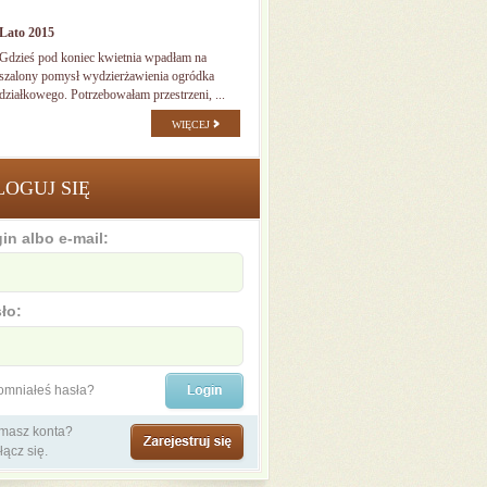
Lato 2015
Gdzieś pod koniec kwietnia wpadłam na
szalony pomysł wydzierżawienia ogródka
działkowego. Potrzebowałam przestrzeni, ...
WIĘCEJ
LOGUJ SIĘ
in albo e-mail:
ło:
omniałeś hasła?
 masz konta?
łącz się.