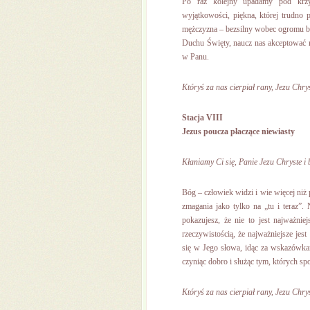
Po raz kolejny upadamy pod krzyż
wyjątkowości, piękna, której trudno p
mężczyzna – bezsilny wobec ogromu bó
Duchu Święty, naucz nas akceptować n
w Panu.
Któryś za nas cierpiał rany, Jezu Chrys
Stacja VIII
Jezus poucza płaczące niewiasty
Kłaniamy Ci się, Panie Jezu Chryste i 
Bóg – człowiek widzi i wie więcej niż 
zmagania jako tylko na „tu i teraz”.
pokazujesz, że nie to jest najważnie
rzeczywistością, że najważniejsze jes
się w Jego słowa, idąc za wskazówka
czyniąc dobro i służąc tym, których s
Któryś za nas cierpiał rany, Jezu Chrys