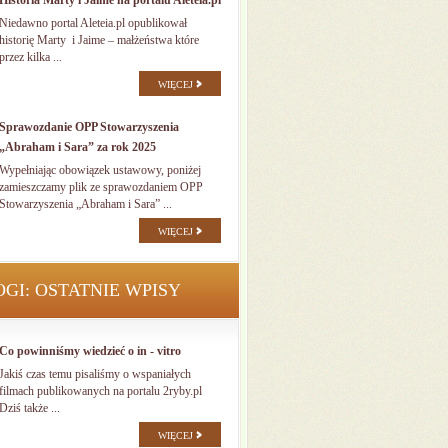
Historia Marty i Jaime na portalu Aleteia.pl
Niedawno portal Aleteia.pl opublikował
historię Marty i Jaime – małżeństwa które
przez kilka ...
WIĘCEJ
Sprawozdanie OPP Stowarzyszenia
„Abraham i Sara” za rok 2025
Wypełniając obowiązek ustawowy, poniżej
zamieszczamy plik ze sprawozdaniem OPP
Stowarzyszenia „Abraham i Sara” ...
WIĘCEJ
OGI: OSTATNIE WPISY
Co powinniśmy wiedzieć o in - vitro
Jakiś czas temu pisaliśmy o wspaniałych
filmach publikowanych na portalu 2ryby.pl
Dziś także ...
WIĘCEJ