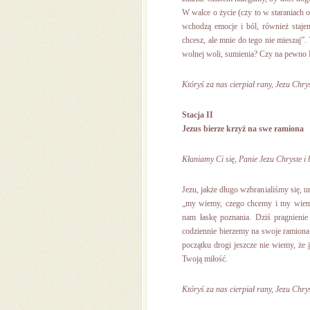
W walce o życie (czy to w staraniach o
wchodzą emocje i ból, również staje
chcesz, ale mnie do tego nie mieszaj
wolnej woli, sumienia? Czy na pewno 
Któryś za nas cierpiał rany, Jezu Chrys
Stacja II
Jezus bierze krzyż na swe ramiona
Kłaniamy Ci się, Panie Jezu Chryste i 
Jezu, jakże długo wzbranialiśmy się, 
„my wiemy, czego chcemy i my wiemy,
nam łaskę poznania. Dziś pragnienie
codziennie bierzemy na swoje ramiona
początku drogi jeszcze nie wiemy, że 
Twoją miłość.
Któryś za nas cierpiał rany, Jezu Chrys