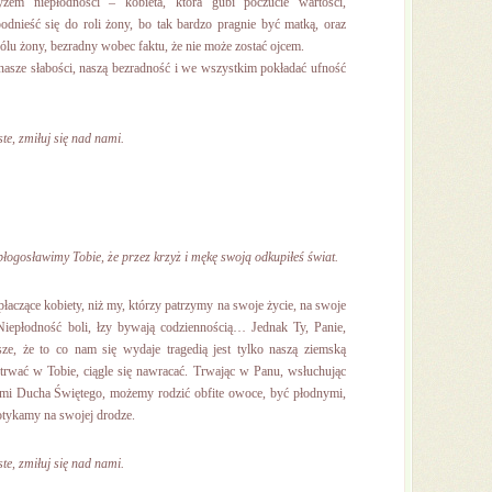
em niepłodności ‒ kobieta, która gubi poczucie wartości,
odnieść się do roli żony, bo tak bardzo pragnie być matką, oraz
lu żony, bezradny wobec faktu, że nie może zostać ojcem.
asze słabości, naszą bezradność i we wszystkim pokładać ufność
te, zmiłuj się nad nami.
błogosławimy Tobie, że przez krzyż i mękę swoją odkupiłeś świat.
płaczące kobiety, niż my, którzy patrzymy na swoje życie, na swoje
 Niepłodność boli, łzy bywają codziennością… Jednak Ty, Panie,
jsze, że to co nam się wydaje tragedią jest tylko naszą ziemską
t trwać w Tobie, ciągle się nawracać. Trwając w Panu, wsłuchując
mi Ducha Świętego, możemy rodzić obfite owoce, być płodnymi,
potykamy na swojej drodze.
te, zmiłuj się nad nami.