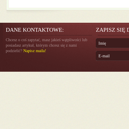
DANE KONTAKTOWE:
ZAPISZ SIĘ
Chcesz o coś zapytać, masz jakieś wątpliwości lub
posiadasz artykuł, którym chcesz się z nami
Napisz maila!
podzielić?