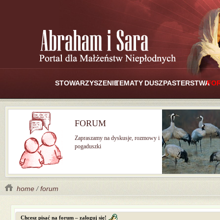
STOWARZYSZENIE
TEMATY
DUSZPASTERSTWA
FO
FORUM
Zapraszamy na dyskusje, rozmowy i
pogaduszki
home
/
forum
Chcesz pisać na forum – zaloguj się!