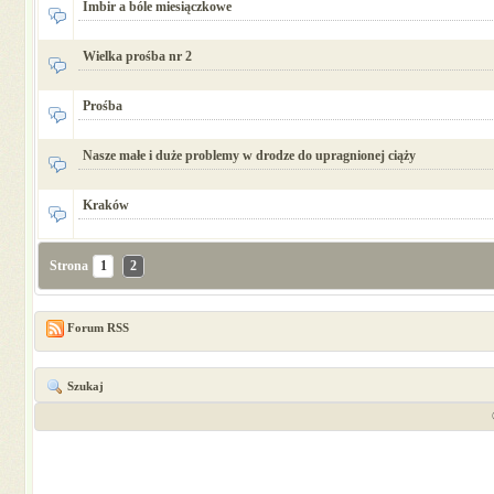
Imbir a bóle miesiączkowe
Wielka prośba nr 2
Prośba
Nasze małe i duże problemy w drodze do upragnionej ciąży
Kraków
Strona
1
2
Forum RSS
Szukaj