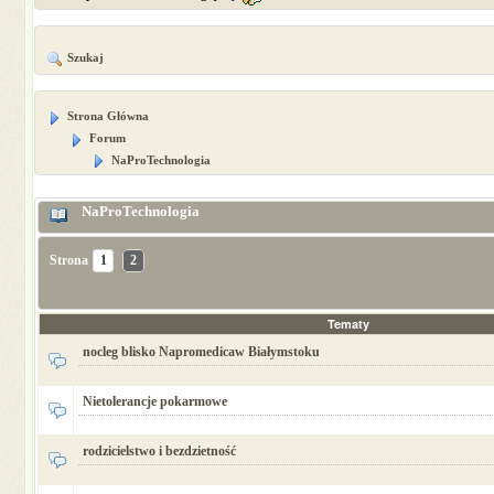
Szukaj
Strona Główna
Forum
NaProTechnologia
NaProTechnologia
Strona
1
2
Tematy
nocleg blisko Napromedicaw Białymstoku
Nietolerancje pokarmowe
rodzicielstwo i bezdzietność