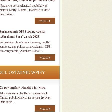
Historia Marty i Jaime na portalu Aleteia.pl
Niedawno portal Aleteia.pl opublikował
historię Marty i Jaime – małżeństwa które
przez kilka ...
WIĘCEJ
Sprawozdanie OPP Stowarzyszenia
„Abraham i Sara” za rok 2025
Wypełniając obowiązek ustawowy, poniżej
zamieszczamy plik ze sprawozdaniem OPP
Stowarzyszenia „Abraham i Sara” ...
WIĘCEJ
OGI: OSTATNIE WPISY
Co powinniśmy wiedzieć o in - vitro
Jakiś czas temu pisaliśmy o wspaniałych
filmach publikowanych na portalu 2ryby.pl
Dziś także ...
WIĘCEJ