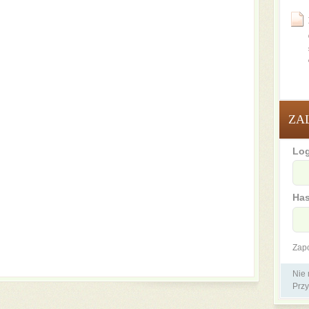
ZA
Log
Has
Zap
Nie
Przy