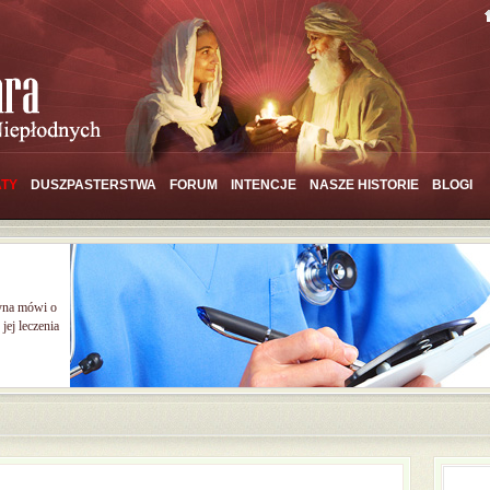
TY
DUSZPASTERSTWA
FORUM
INTENCJE
NASZE HISTORIE
BLOGI
yna mówi o
jej leczenia