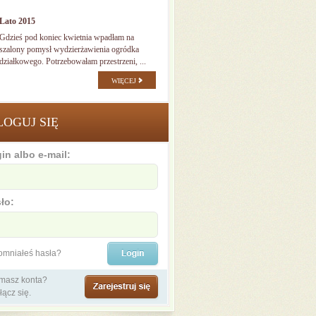
Lato 2015
Gdzieś pod koniec kwietnia wpadłam na
szalony pomysł wydzierżawienia ogródka
działkowego. Potrzebowałam przestrzeni, ...
WIĘCEJ
LOGUJ SIĘ
in albo e-mail:
ło:
omniałeś hasła?
 masz konta?
łącz się.