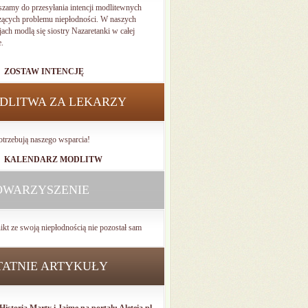
szamy do przesyłania intencji modlitewnych
zących problemu niepłodności. W naszych
jach modlą się siostry Nazaretanki w całej
e.
ZOSTAW INTENCJĘ
DLITWA ZA LEKARZY
otrzebują naszego wsparcia!
KALENDARZ MODLITW
OWARZYSZENIE
ikt ze swoją niepłodnością nie pozostał sam
TATNIE ARTYKUŁY