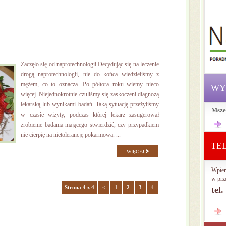
Zaczęło się od naprotechnologii Decydując się na leczenie
drogą naprotechnologii, nie do końca wiedzieliśmy z
mężem, co to oznacza. Po półtora roku wiemy nieco
WY
więcej. Niejednokrotnie czuliśmy się zaskoczeni diagnozą
lekarską lub wynikami badań. Taką sytuację przeżyliśmy
Msze
w czasie wizyty, podczas której lekarz zasugerował
zrobienie badania mającego stwierdzić, czy przypadkiem
nie cierpię na nietolerancję pokarmową. ...
TE
WIĘCEJ
Wpier
w prz
Strona 4 z 4
<
1
2
3
4
tel