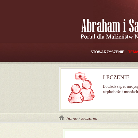
STOWARZYSZENIE
TEMA
LECZENIE
Dowiedz się, co medyc
niepłodności i metodach 
home
/
leczenie