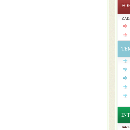
FO
ZAD
TE
IN
Inten