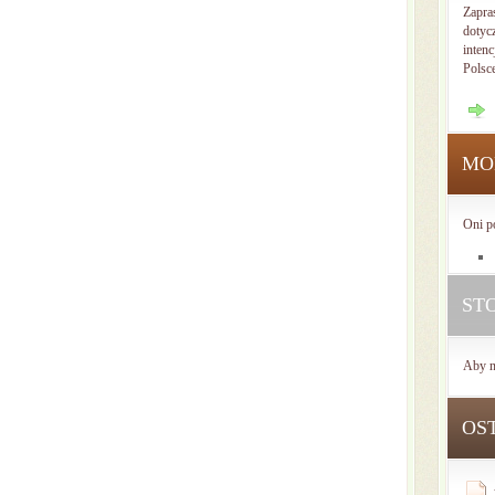
Zapra
dotyc
intenc
Polsc
MO
Oni p
ST
Aby n
OS