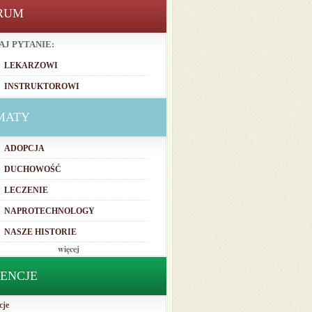
RUM
AJ PYTANIE:
LEKARZOWI
INSTRUKTOROWI
MATY
ADOPCJA
DUCHOWOŚĆ
LECZENIE
NAPROTECHNOLOGY
NASZE HISTORIE
więcej
TENCJE
cje