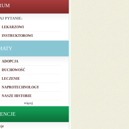
RUM
AJ PYTANIE:
LEKARZOWI
INSTRUKTOROWI
MATY
ADOPCJA
DUCHOWOŚĆ
LECZENIE
NAPROTECHNOLOGY
NASZE HISTORIE
więcej
TENCJE
cje