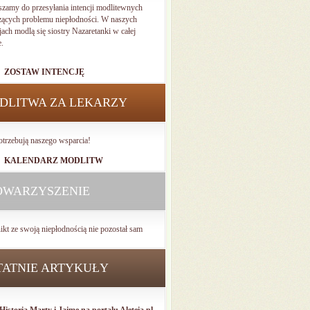
szamy do przesyłania intencji modlitewnych
zących problemu niepłodności. W naszych
jach modlą się siostry Nazaretanki w całej
e.
ZOSTAW INTENCJĘ
DLITWA ZA LEKARZY
otrzebują naszego wsparcia!
KALENDARZ MODLITW
OWARZYSZENIE
ikt ze swoją niepłodnością nie pozostał sam
TATNIE ARTYKUŁY