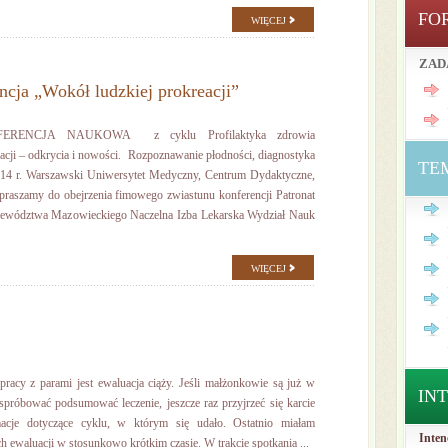
FO
WIĘCEJ
ZAD
cja „Wokół ludzkiej prokreacji”
ENCJA NAUKOWA z cyklu Profilaktyka zdrowia
acji – odkrycia i nowości. Rozpoznawanie płodności, diagnostyka
TE
 2014 r. Warszawski Uniwersytet Medyczny, Centrum Dydaktyczne,
raszamy do obejrzenia fimowego zwiastunu konferencji Patronat
jewództwa Mazowieckiego Naczelna Izba Lekarska Wydział Nauk
WIĘCEJ
acy z parami jest ewaluacja ciąży. Jeśli małżonkowie są już w
IN
 spróbować podsumować leczenie, jeszcze raz przyjrzeć się karcie
macje dotyczące cyklu, w którym się udało. Ostatnio miałam
Inten
h ewaluacji w stosunkowo krótkim czasie. W trakcie spotkania ...