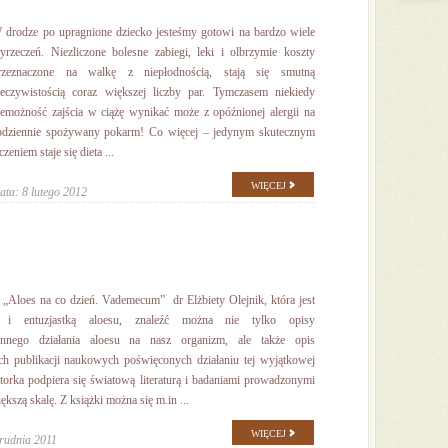
 drodze po upragnione dziecko jesteśmy gotowi na bardzo wiele
yrzeczeń. Niezliczone bolesne zabiegi, leki i olbrzymie koszty
rzeznaczone na walkę z niepłodnością, stają się smutną
zeczywistością coraz większej liczby par. Tymczasem niekiedy
iemożność zajścia w ciążę wynikać może z opóźnionej alergii na
odziennie spożywany pokarm! Co więcej – jedynym skutecznym
czeniem staje się dieta ...
WIĘCEJ
ata: 8 lutego 2012
„Aloes na co dzień. Vademecum” dr Elżbiety Olejnik, która jest
ą i entuzjastką aloesu, znaleźć można nie tylko opisy
onnego działania aloesu na nasz organizm, ale także opis
h publikacji naukowych poświęconych działaniu tej wyjątkowej
utorka podpiera się światową literaturą i badaniami prowadzonymi
ększą skalę. Z książki można się m.in ...
WIĘCEJ
rudnia 2011