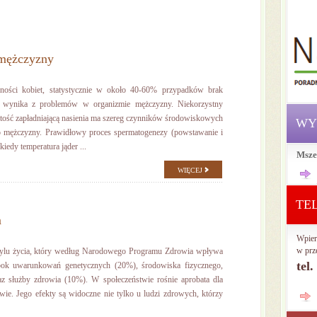
 mężczyzny
dności kobiet, statystycznie w około 40-60% przypadków brak
 wynika z problemów w organizmie mężczyzny. Niekorzystny
tość zapładniającą nasienia ma szereg czynników środowiskowych
WY
o mężczyzny. Prawidłowy proces spermatogenezy (powstawanie i
iedy temperatura jąder ...
Msze
WIĘCEJ
TE
m
Wpier
w prz
stylu życia, który według Narodowego Programu Zdrowia wpływa
tel
ok uwarunkowań genetycznych (20%), środowiska fizycznego,
az służby zdrowia (10%). W społeczeństwie rośnie aprobata dla
ie. Jego efekty są widoczne nie tylko u ludzi zdrowych, którzy