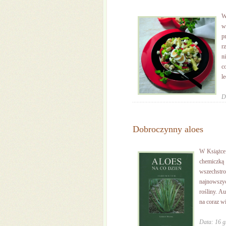
W
w
p
r
n
c
le
D
Dobroczynny aloes
W Książce 
chemiczk
wszechstr
najnowszyc
rośliny. A
na coraz wi
Data: 16 g