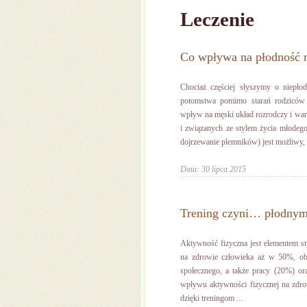
Leczenie
Co wpływa na płodność
Chociaż częściej słyszymy o niepło
potomstwa pomimo starań rodziców
wpływ na męski układ rozrodczy i war
i związanych ze stylem życia młodeg
dojrzewanie plemników) jest możliwy, k
Data: 30 lipca 2015
Trening czyni… płodny
Aktywność fizyczna jest elementem 
na zdrowie człowieka aż w 50%, ob
społecznego, a także pracy (20%) or
wpływu aktywności fizycznej na zdrow
dzięki treningom ...