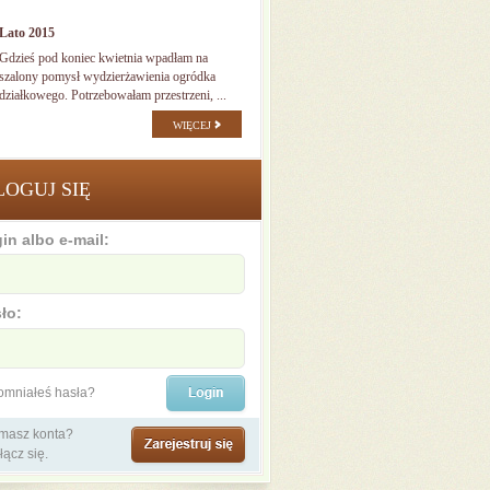
Lato 2015
Gdzieś pod koniec kwietnia wpadłam na
szalony pomysł wydzierżawienia ogródka
działkowego. Potrzebowałam przestrzeni, ...
WIĘCEJ
LOGUJ SIĘ
in albo e-mail:
ło:
omniałeś hasła?
 masz konta?
łącz się.