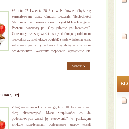
W dniu 27 kwietnia 2013 r. w Krakowie odbyły się
zorganizowane przez Centrum Leczenia Niepłodności
Małżeńskiej w Krakowie oraz Instytut Mikroekologii w
Poznaniu warsztaty pt. „Gdy jedzenie jest leczeniem”.
Uczestnicy, w większości osoby dotknięte problemem
niepłodności, mieli okazję pogłębić swoją wiedzę na temat
zależności pomiędzy odpowiednią dietą a zdrowiem
prokreacyjnym. Warsztaty rozpoczęło wystąpienie lek.
WIĘCEJ
BL
minacyjnej
Zdiagnozowano u Ciebie alergię typu III. Rozpoczynasz
dietę eliminacyjną? Masz wątpliwości co do
podstawowych zasad jej stosowania? W poniższym
artykule przedstawiam podstawowe zasady terapii