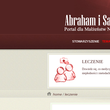
STOWARZYSZENIE
TEMA
LECZENIE
Dowiedz się, co medyc
niepłodności i metodach 
home
/
leczenie