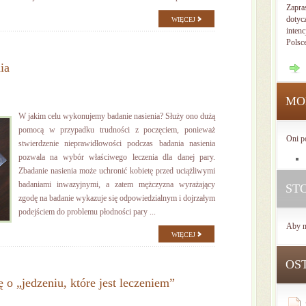
Zapra
dotyc
WIĘCEJ
intenc
Polsc
ia
MO
W jakim celu wykonujemy badanie nasienia? Służy ono dużą
pomocą w przypadku trudności z poczęciem, ponieważ
Oni p
stwierdzenie nieprawidłowości podczas badania nasienia
pozwala na wybór właściwego leczenia dla danej pary.
Zbadanie nasienia może uchronić kobietę przed uciążliwymi
badaniami inwazyjnymi, a zatem mężczyzna wyrażający
ST
zgodę na badanie wykazuje się odpowiedzialnym i dojrzałym
podejściem do problemu płodności pary ...
Aby n
WIĘCEJ
OS
 o „jedzeniu, które jest leczeniem”