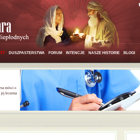
TY
DUSZPASTERSTWA
FORUM
INTENCJE
NASZE HISTORIE
BLOGI
yna mówi o
jej leczenia