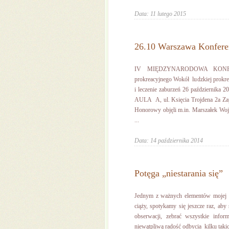
Data: 11 lutego 2015
26.10 Warszawa Konferen
IV MIĘDZYNARODOWA KONFER
prokreacyjnego Wokół ludzkiej prokre
i leczenie zaburzeń 26 października
AULA A, ul. Księcia Trojdena 2a Zap
Honorowy objęli m.in. Marszałek Wo
...
Data: 14 października 2014
Potęga „niestarania się”
Jednym z ważnych elementów mojej pr
ciąży, spotykamy się jeszcze raz, aby
obserwacji, zebrać wszystkie infor
niewątpliwą radość odbycia kilku takic