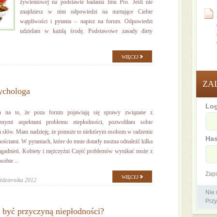
żywieniowej na podstawie badania Imu Pro. Jeśli nie
znajdziesz w nim odpowiedzi na nurtujące Ciebie
wątpliwości i pytania – napisz na forum. Odpowiedzi
udzielam w każdą środę. Podstawowe zasady diety
WIĘCEJ
ZA
ychologa
Log
u na to, że poza forum pojawiają się sprawy związane z
cznymi aspektami problemu niepłodności, pozwoliłam sobie
ka słów. Mam nadzieję, że pomoże to niektórym osobom w radzeniu
Has
nościami. W pytaniach, które do mnie dotarły można odnaleźć kilka
gadnień. Kobiety i mężczyźni Część problemów wynikać może z
sobie ...
Zap
WIĘCEJ
ździernika 2012
Nie
Przy
 być przyczyną niepłodności?