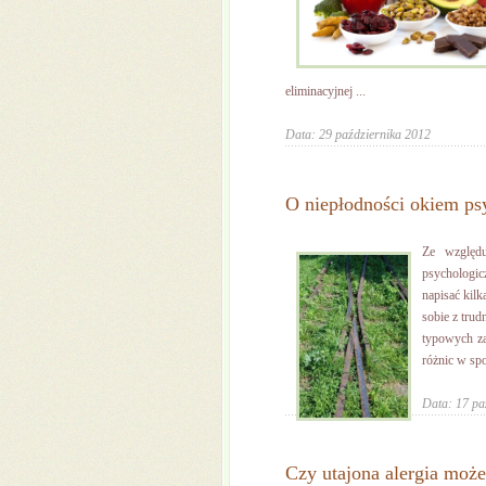
eliminacyjnej ...
Data: 29 października 2012
O niepłodności okiem ps
Ze względ
psychologi
napisać kil
sobie z trud
typowych za
różnic w spo
Data: 17 pa
Czy utajona alergia może