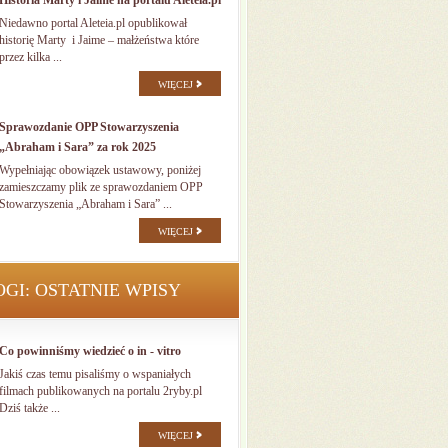
Historia Marty i Jaime na portalu Aleteia.pl
Niedawno portal Aleteia.pl opublikował
historię Marty i Jaime – małżeństwa które
przez kilka ...
WIĘCEJ
Sprawozdanie OPP Stowarzyszenia
„Abraham i Sara” za rok 2025
Wypełniając obowiązek ustawowy, poniżej
zamieszczamy plik ze sprawozdaniem OPP
Stowarzyszenia „Abraham i Sara” ...
WIĘCEJ
OGI: OSTATNIE WPISY
Co powinniśmy wiedzieć o in - vitro
Jakiś czas temu pisaliśmy o wspaniałych
filmach publikowanych na portalu 2ryby.pl
Dziś także ...
WIĘCEJ