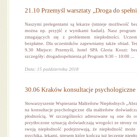
21.10 Przemyśl warsztaty „Droga do spełni
Naszymi prelegentami są lekarze (istnieje możliwość bez
można np. przyjść z wynikami badań). Nasz program 
zmagających się z problemem niepłodności. Uczes
bezpłatne. Dla uczestników zapewniamy także obiad. Te
9.30 Miejsce: Przemyśl, hotel SPA Gloria Koszt: bezp
szczegóły: drogadospelnienia.pl Program 9:30 – 10:00 ...
Data: 15 października 2018
30.06 Kraków konsultacje psychologiczne
Stowarzyszenie Wspierania Małżeństw Niepłodnych „Abra
na konsultacje psychologiczne dla małżeństw doświadc
płodnością. W szczególności adresowane są one do osó
przytłoczone sytuacją doświadczają wrogości ze strony r
swoją niepłodność podejrzewają, że niepłodność może
psychiką, lękami, stresem które kończą już leczenie niepło