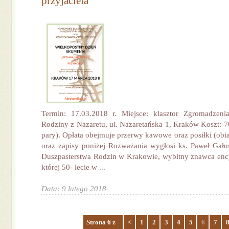
przyjaciela”
Termin: 17.03.2018 r. Miejsce: klasztor Zgromadzenia
Rodziny z Nazaretu, ul. Nazaretańska 1, Kraków Koszt: 7
pary). Opłata obejmuje przerwy kawowe oraz posiłki (obi
oraz zapisy poniżej Rozważania wygłosi ks. Paweł Gał
Duszpasterstwa Rodzin w Krakowie, wybitny znawca enc
której 50- lecie w ...
Data: 9 lutego 2018
Strona 6 z
<
1
2
3
4
5
6
7