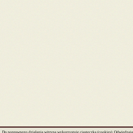
Do poprawnego działania witryna wykorzystuje ciasteczka (cookies). Odwiedzając