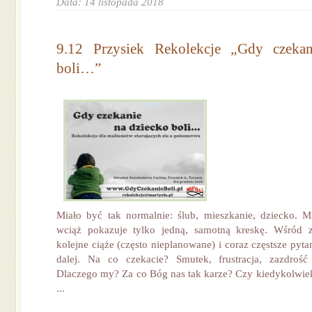
Data: 14 listopada 2018
9.12 Przysiek Rekolekcje „Gdy czeka
boli…”
Miało być tak normalnie: ślub, mieszkanie, dziecko. Mij
wciąż pokazuje tylko jedną, samotną kreskę. Wśród 
kolejne ciąże (często nieplanowane) i coraz częstsze pyt
dalej. Na co czekacie? Smutek, frustracja, zazdrość 
Dlaczego my? Za co Bóg nas tak karze? Czy kiedykolwie
...