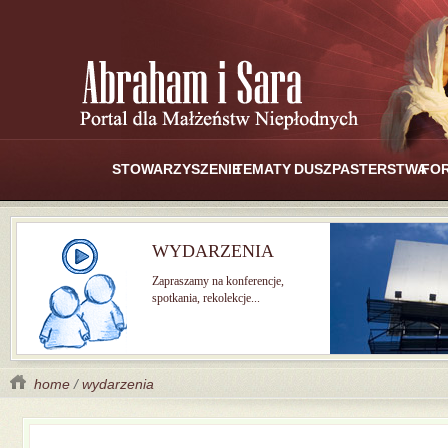
STOWARZYSZENIE
TEMATY
DUSZPASTERSTWA
FO
WYDARZENIA
Zapraszamy na konferencje,
spotkania, rekolekcje...
home
/
wydarzenia