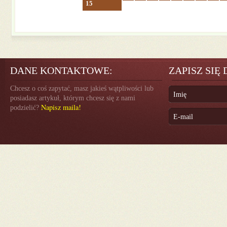
15
DANE KONTAKTOWE:
ZAPISZ SIĘ
Chcesz o coś zapytać, masz jakieś wątpliwości lub
posiadasz artykuł, którym chcesz się z nami
Napisz maila!
podzielić?