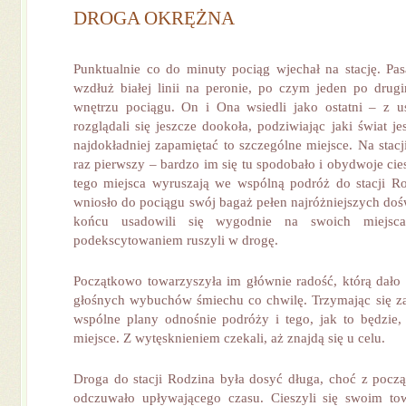
DROGA OKRĘŻNA
Punktualnie co do minuty pociąg wjechał na stację. Pasa
wzdłuż białej linii na peronie, po czym jeden po drug
wnętrzu pociągu. On i Ona wsiedli jako ostatni – z 
rozglądali się jeszcze dookoła, podziwiając jaki świat je
najdokładniej zapamiętać to szczególne miejsce. Na stac
raz pierwszy – bardzo im się tu spodobało i obydwoje cies
tego miejsca wyruszają we wspólną podróż do stacji R
wniosło do pociągu swój bagaż pełen najróżniejszych doś
końcu usadowili się wygodnie na swoich miejs
podekscytowaniem ruszyli w drogę.
Początkowo towarzyszyła im głównie radość, którą dało s
głośnych wybuchów śmiechu co chwilę. Trzymając się za
wspólne plany odnośnie podróży i tego, jak to będzie,
miejsce. Z wytęsknieniem czekali, aż znajdą się u celu.
Droga do stacji Rodzina była dosyć długa, choć z począ
odczuwało upływającego czasu. Cieszyli się swoim t