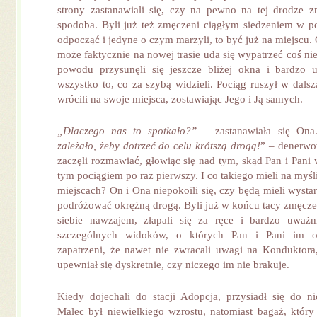
strony zastanawiali się, czy na pewno na tej drodze z
spodoba. Byli już też zmęczeni ciągłym siedzeniem w poc
odpocząć i jedyne o czym marzyli, to być już na miejscu. 
może faktycznie na nowej trasie uda się wypatrzeć coś ni
powodu przysunęli się jeszcze bliżej okna i bardzo 
wszystko to, co za szybą widzieli. Pociąg ruszył w dalsz
wrócili na swoje miejsca, zostawiając Jego i Ją samych.
„Dlaczego nas to spotkało?”
– zastanawiała się On
zależało, żeby dotrzeć do celu krótszą drogą!
” – denerwo
zaczęli rozmawiać, głowiąc się nad tym, skąd Pan i Pani w
tym pociągiem po raz pierwszy. I co takiego mieli na myś
miejscach? On i Ona niepokoili się, czy będą mieli wystar
podróżować okrężną drogą. Byli już w końcu tacy zmęczen
siebie nawzajem, złapali się za ręce i bardzo uważn
szczególnych widoków, o których Pan i Pani im op
zapatrzeni, że nawet nie zwracali uwagi na Konduktora,
upewniał się dyskretnie, czy niczego im nie brakuje.
Kiedy dojechali do stacji Adopcja, przysiadł się do 
Malec był niewielkiego wzrostu, natomiast bagaż, który 