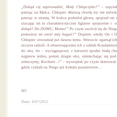
„Dokąd cię zaprowadzić, Mały Chłopczyku?”
– zapytał
patrząc na Malca. Chłopiec dłuższą chwilę nic nie mówił,
patrząc w ziemię. W końcu podniósł głowę, spojrzał raz 
rzucając im to charakterystyczne figlarne spojrzenie i 
dokąd? Do DOMU, Mamo!”
Po czym zwrócił się do Nie
pomożesz mi nieść mój bagaż?”
Dopiero wtedy On i On
Chłopiec zrozumiał już dawno temu. Wreszcie ogarnął ich
szczera radość. A obserwującemu ich z oddali Konduktor
do oka, bo – wyciągnąwszy z kieszeni spodni białą chu
najpierw jedno, potem drugie oko, uśmiechając się po
zobaczymy, Kochani…!”
– wyszeptał, po czym skierował 
gdzie czekali na Niego już kolejni pasażerowie…
MS
Data: 4/07/2012