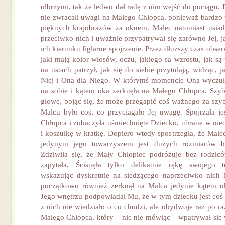
olbrzymi, tak że ledwo dał radę z nim wejść do pociągu.
nie zwracali uwagi na Małego Chłopca, ponieważ bardzo
pięknych krajobrazów za oknem. Malec natomiast usiad
przeciwko nich i uważnie przypatrywał się zarówno Jej, j
ich kierunku figlarne spojrzenie. Przez dłuższy czas obse
jaki mają kolor włosów, oczu, jakiego są wzrostu, jak s
na ustach patrzył, jak się do siebie przytulają, widząc, 
Niej i Ona dla Niego. W którymś momencie Ona wyczuła
na sobie i kątem oka zerknęła na Małego Chłopca. Szy
głowę, bojąc się, że może przegapić coś ważnego za szy
Malcu było coś, co przyciągało Jej uwagę. Spojrzała j
Chłopca i zobaczyła uśmiechnięte Dziecko, ubrane w niec
i koszulkę w kratkę. Dopiero wtedy spostrzegła, że Malec
jedynym jego towarzyszem jest dużych rozmiarów ba
Zdziwiła się, że Mały Chłopiec podróżuje bez rodzicó
zapytała. Ścisnęła tylko delikatnie rękę swojego 
wskazując dyskretnie na siedzącego naprzeciwko nich
początkowo również zerknął na Malca jedynie kątem ok
Jego wnętrzu podpowiadał Mu, że w tym dziecku jest coś
z nich nie wiedziało o co chodzi, ale obydwoje raz po ra
Małego Chłopca, który – nic nie mówiąc – wpatrywał się