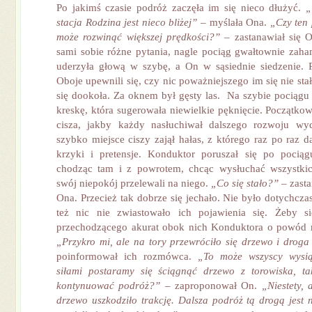
Po jakimś czasie podróż zaczęła im się nieco dłużyć.
„
stacja Rodzina jest nieco bliżej”
– myślała Ona.
„Czy ten
może rozwinąć większej prędkości?”
– zastanawiał się 
sami sobie różne pytania, nagle pociąg gwałtownie zah
uderzyła głową w szybę, a On w sąsiednie siedzenie. P
Oboje upewnili się, czy nic poważniejszego im się nie sta
się dookoła. Za oknem był gęsty las. Na szybie pociągu 
kreskę, która sugerowała niewielkie pęknięcie. Początko
cisza, jakby każdy nasłuchiwał dalszego rozwoju wy
szybko miejsce ciszy zajął hałas, z którego raz po raz da
krzyki i pretensje. Konduktor poruszał się po pociąg
chodząc tam i z powrotem, chcąc wysłuchać wszystkic
swój niepokój przelewali na niego.
„Co się stało?”
– zasta
Ona. Przecież tak dobrze się jechało. Nie było dotychcz
też nic nie zwiastowało ich pojawienia się. Żeby si
przechodzącego akurat obok nich Konduktora o powód n
„Przykro mi, ale na tory przewróciło się drzewo i droga
poinformował ich rozmówca.
„To może wszyscy wysią
siłami postaramy się ściągnąć drzewo z torowiska, t
kontynuować podróż?”
– zaproponował On.
„Niestety, 
drzewo uszkodziło trakcję. Dalsza podróż tą drogą jest 