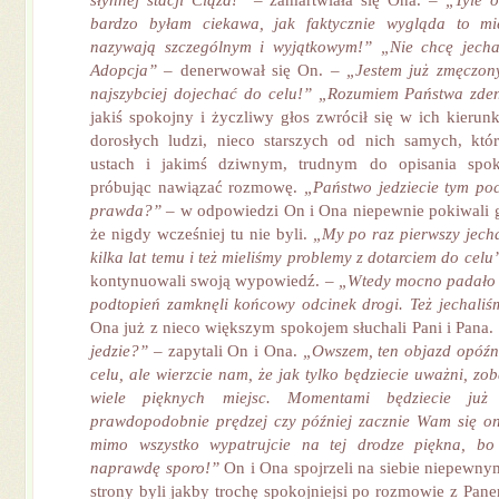
słynnej stacji Ciąża!”
– zamartwiała się Ona. –
„Tyle o
bardzo byłam ciekawa, jak faktycznie wygląda to mie
nazywają szczególnym i wyjątkowym!” „Nie chcę jechać
Adopcja”
– denerwował się On. –
„Jestem już zmęczon
najszybciej dojechać do celu!” „Rozumiem Państwa zd
jakiś spokojny i życzliwy głos zwrócił się w ich kierun
dorosłych ludzi, nieco starszych od nich samych, kt
ustach i jakimś dziwnym, trudnym do opisania spok
próbując nawiązać rozmowę.
„Państwo jedziecie tym poc
prawda?”
– w odpowiedzi On i Ona niepewnie pokiwali g
że nigdy wcześniej tu nie byli.
„My po raz pierwszy jech
kilka lat temu i też mieliśmy problemy z dotarciem do celu
kontynuowali swoją wypowiedź. –
„Wtedy mocno padało 
podtopień zamknęli końcowy odcinek drogi. Też jechali
Ona już z nieco większym spokojem słuchali Pani i Pana.
jedzie?”
– zapytali On i Ona.
„Owszem, ten objazd opóźn
celu, ale wierzcie nam, że jak tylko będziecie uważni, zo
wiele pięknych miejsc. Momentami będziecie już
prawdopodobnie prędzej czy później zacznie Wam się on
mimo wszystko wypatrujcie na tej drodze piękna, bo 
naprawdę sporo!”
On i Ona spojrzeli na siebie niepewny
strony byli jakby trochę spokojniejsi po rozmowie z Panem