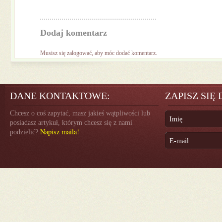
Dodaj komentarz
Musisz się
zalogować
, aby móc dodać komentarz.
DANE KONTAKTOWE:
ZAPISZ SIĘ
Chcesz o coś zapytać, masz jakieś wątpliwości lub
posiadasz artykuł, którym chcesz się z nami
Napisz maila!
podzielić?