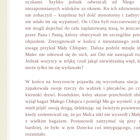
oczkami. Szybko jednak odwracali od Niego g
niezapomnianych widoków za oknem. Ku ich zdziwieniu
nie zobaczyli – krajobraz był dość monotonny i żadnyc
nie udało im się wypatrzeć. On i Ona byli rozczarowani 
nie mogli dojechać do celu zaplanowaną trasą, to jeszcze
przez Pana i Panią, którzy obiecywali im szczególne prz
objazdem. Zrezygnowali w końcu z nieustannego zerk
uwagę przykuł Mały Chłopiec. Dalsza podróż minęła i
Malec nie odezwał się do nich, ani Oni nie nawiązali 
Jednak wszyscy w trójkę czuli jakąś niewidzialną więź, k
może tylko im się wydawało?
W końcu na horyzoncie pojawiła się wyczekana stacja 
zapakowała swoje rzeczy do walizek i plecaków, po cz
kierunki drzwi. Konduktor, który akurat przechodził obo
wziął bagaż Małego Chłopca i pomógł Mu go wynieść z p
mieli pójść swoją drogą, delektując się świeżym powietrz
kiedy zorientowali się, że po Malca nikt nie wyszedł i Ma
z wielkim bagażem. Postanowili zatrzymać się przy
bardziej, że było w tym Dziecku coś intrygującego, cz
rozumiało.