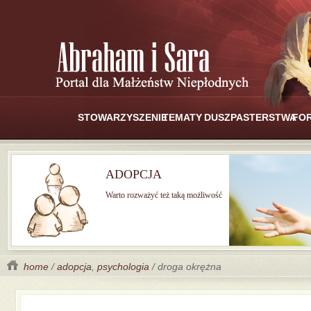
STOWARZYSZENIE
TEMATY
DUSZPASTERSTWA
FO
ADOPCJA
Warto rozważyć też taką możliwość
home
/
adopcja
,
psychologia
/ droga okrężna