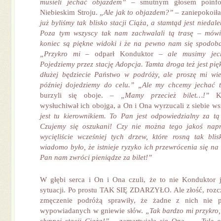
musieli jechać objazdem”
– smutnym głosem poinfo
Niebieskim Stroju.
„Ale jak to objazdem?”
– zaniepokoiła
już byliśmy tak blisko stacji Ciąża, a stamtąd jest niedal
Poza tym wszyscy tak nam zachwalali tą trasę – mówil
koniec są piękne widoki i że na pewno nam się spodob
„Przykro mi –
odparł Konduktor
– ale musimy jech
Pojedziemy przez stację Adopcja. Tamta droga też jest pię
dłużej będziecie Państwo w podróży, ale proszę mi wie
później dojedziemy do celu.” „Ale my chcemy jechać t
burzyli się oboje. –
„Mamy przecież bilet…!”
Kon
wysłuchiwał ich obojga, a On i Ona wyrzucali z siebie ws
jest tu kierownikiem. To Pan jest odpowiedzialny za tą
Czujemy się oszukani! Czy nie można tego jakoś nap
wycięliście wcześniej tych drzew, które rosną tak bli
wiadomo było, że istnieje ryzyko ich przewrócenia się na
Pan nam zwróci pieniądze za bilet!”
W głębi serca i On i Ona czuli, że to nie Konduktor je
sytuacji. Po prostu TAK SIĘ ZDARZYŁO. Ale złość, rozcza
zmęczenie podróżą sprawiły, że żadne z nich nie p
wypowiadanych w gniewie słów.
„Tak bardzo mi przykro,