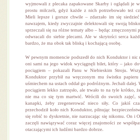
wyjmowali z plecaka zapakowane Skarby i oglądali je w
prostu milczeli, gdyż każde z nich potrzebowało też cza
Mieli lepsze i gorsze chwile – zdarzało im się siedzie
nawzajem, kiedy zwyczajnie delektowali się swoją bliskoś
sprzeczali się na różne tematy albo – będąc zmęczonymi po
odwracali do siebie plecami. Ale w skrytości serca każd
bardzo, że ma obok tak bliską i kochającą osobę.
W pewnym momencie podszedł do nich Konduktor i nic n
oni sami na jego widok wyciągnęli bilet, który – jako d
pociągiem – pokazali Panu w Niebieskim Stroju. Wszy
Konduktor przybił na wręczonym mu świstku papieru 
uśmiechem na ustach oddał go podróżnym. Jechali dalej
pociągiem lekko zatrzęsło, ale trwało to na tyle krótko, 
nie ma co się tym martwić. Wrócili do swoich zajęć, 
kanapki, żeby zregenerować nieco siły. Co jakiś c
przechodził koło nich Konduktor, pilnując bezpieczeństw
się robić to dyskretnie, nie narzucając się nikomu. On i
zaczęli nawiązywać coraz więcej znajomości ze współpasa
otaczającymi ich ludźmi bardzo dobrze.