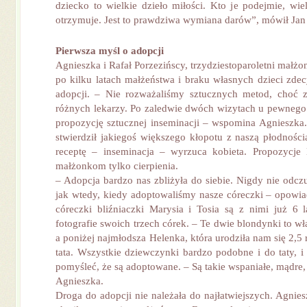
dziecko to wielkie dzieło miłości. Kto je podejmie, wiel
otrzymuje. Jest to prawdziwa wymiana darów”, mówił Jan 
Pierwsza myśl o adopcji
Agnieszka i Rafał Porzezińscy, trzydziestoparoletni małżo
po kilku latach małżeństwa i braku własnych dzieci zdec
adopcji. – Nie rozważaliśmy sztucznych metod, choć z
różnych lekarzy. Po zaledwie dwóch wizytach u pewnego 
propozycję sztucznej inseminacji – wspomina Agnieszka. 
stwierdził jakiegoś większego kłopotu z naszą płodności
receptę – inseminacja – wyrzuca kobieta. Propozycje 
małżonkom tylko cierpienia.
– Adopcja bardzo nas zbliżyła do siebie. Nigdy nie odczu
jak wtedy, kiedy adoptowaliśmy nasze córeczki – opowiad
córeczki bliźniaczki Marysia i Tosia są z nimi już 6
fotografie swoich trzech córek. – Te dwie blondynki to wł
a poniżej najmłodsza Helenka, która urodziła nam się 2,5
tata. Wszystkie dziewczynki bardzo podobne i do taty, 
pomyśleć, że są adoptowane. – Są takie wspaniałe, mądre, 
Agnieszka.
Droga do adopcji nie należała do najłatwiejszych. Agnies