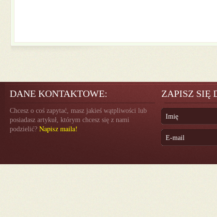
DANE KONTAKTOWE:
ZAPISZ SIĘ
Chcesz o coś zapytać, masz jakieś wątpliwości lub
posiadasz artykuł, którym chcesz się z nami
Napisz maila!
podzielić?