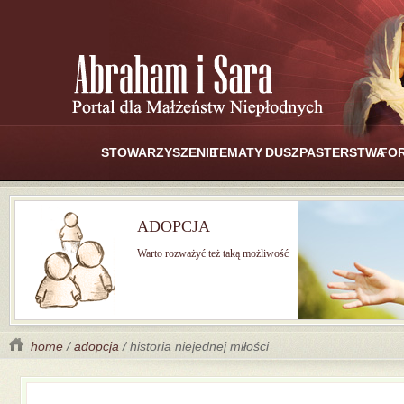
STOWARZYSZENIE
TEMATY
DUSZPASTERSTWA
FO
ADOPCJA
Warto rozważyć też taką możliwość
home
/
adopcja
/ historia niejednej miłości