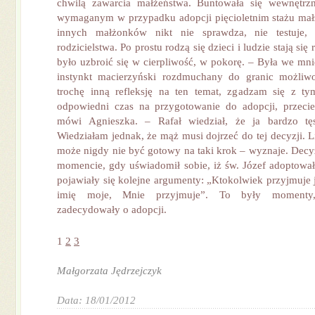
chwilą zawarcia małżeństwa. Buntowała się wewnętr
wymaganym w przypadku adopcji pięcioletnim stażu mał
innych małżonków nikt nie sprawdza, nie testuje,
rodzicielstwa. Po prostu rodzą się dzieci i ludzie stają się
było uzbroić się w cierpliwość, w pokorę. – Była we mni
instynkt macierzyński rozdmuchany do granic możliw
trochę inną refleksję na ten temat, zgadzam się z ty
odpowiedni czas na przygotowanie do adopcji, przecie
mówi Agnieszka. – Rafał wiedział, że ja bardzo tę
Wiedziałam jednak, że mąż musi dojrzeć do tej decyzji. L
może nigdy nie być gotowy na taki krok – wyznaje. Decyz
momencie, gdy uświadomił sobie, iż św. Józef adoptowa
pojawiały się kolejne argumenty: „Ktokolwiek przyjmuje 
imię moje, Mnie przyjmuje”. To były momenty, 
zadecydowały o adopcji.
1
2
3
Małgorzata Jędrzejczyk
Data: 18/01/2012