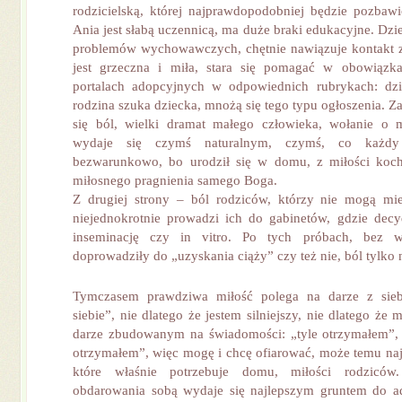
rodzicielską, której najprawdopodobniej będzie pozbawio
Ania jest słabą uczennicą, ma duże braki edukacyjne. Dz
problemów wychowawczych, chętnie nawiązuje kontakt z
jest grzeczna i miła, stara się pomagać w obowiąz
portalach adopcyjnych w odpowiednich rubrykach: dzi
rodzina szuka dziecka, mnożą się tego typu ogłoszenia. Z
się ból, wielki dramat małego człowieka, wołanie o m
wydaje się czymś naturalnym, czymś, co każdy
bezwarunkowo, bo urodził się w domu, z miłości koch
miłosnego pragnienia samego Boga.
Z drugiej strony – ból rodziców, którzy nie mogą mie
niejednokrotnie prowadzi ich do gabinetów, gdzie decy
inseminację czy in vitro. Po tych próbach, bez 
doprowadziły do „uzyskania ciąży” czy też nie, ból tylko n
Tymczasem prawdziwa miłość polega na darze z sieb
siebie”, nie dlatego że jestem silniejszy, nie dlatego że
darze zbudowanym na świadomości: „tyle otrzymałem”,
otrzymałem”, więc mogę i chcę ofiarować, może temu na
które właśnie potrzebuje domu, miłości rodzicó
obdarowania sobą wydaje się najlepszym gruntem do a