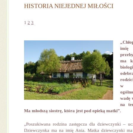
HISTORIA NIEJEDNEJ MIŁOŚCI
1
2
3
„Chło
imię
przeb
ma ko
biolo
ode
rodzic
w
ogól
wadę 
na te
Ma młodszą siostrę, która jest pod opieką matki”.
„Poszukiwana rodzina zastępcza dla dziewczynki – uc
Dziewczynka ma na imię Ania. Matka dziewczynki ma