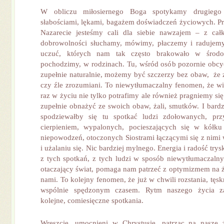
W obliczu miłosiernego Boga spotykamy drugiego
słabościami, lękami, bagażem doświadczeń życiowych. Prz
Nazarecie jesteśmy cali dla siebie nawzajem – z cał
dobrowolności słuchamy, mówimy, płaczemy i radujem
uczuć, których nam tak często brakowało w środo
pochodzimy, w rodzinach. Tu, wśród osób pozornie obc
zupełnie naturalnie, możemy być szczerzy bez obaw, że
czy źle zrozumiani. To niewytłumaczalny fenomen, że w
raz w życiu nie tylko potrafimy ale również pragniemy si
zupełnie obnażyć ze swoich obaw, żali, smutków. I bardz
spodziewałby się tu spotkać ludzi zdołowanych, pr
cierpieniem, wypalonych, pocieszających się w kółku
niepowodzeń, otoczonych Siostrami łączącymi się z nimi
i użalaniu się. Nic bardziej mylnego. Energia i radość trys
z tych spotkań, z tych ludzi w sposób niewytłumaczalny
otaczający świat, pomaga nam patrzeć z optymizmem na ży
nami. To kolejny fenomen, że już w chwili rozstania, tęs
wspólnie spędzonym czasem. Rytm naszego życia z
kolejne, comiesięczne spotkania.
Wreszcie, umocnieni w Chrystusie, patrząc na nasze 