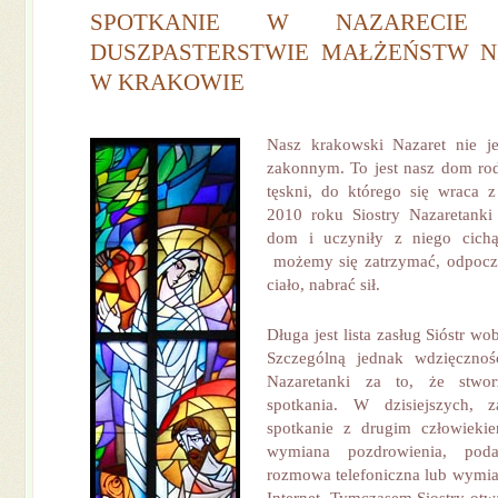
SPOTKANIE W NAZARECIE
DUSZPASTERSTWIE MAŁŻEŃSTW N
W KRAKOWIE
Nasz krakowski Nazaret nie 
zakonnym. To jest nasz dom rod
tęskni, do którego się wraca 
2010 roku Siostry Nazaretanki
dom i uczyniły z niego cichą
możemy się zatrzymać, odpoczą
ciało, nabrać sił.
Długa jest lista zasług Sióstr w
Szczególną jednak wdzięcznoś
Nazaretanki za to, że stwor
spotkania. W dzisiejszych, z
spotkanie z drugim człowiekie
wymiana pozdrowienia, pod
rozmowa telefoniczna lub wymi