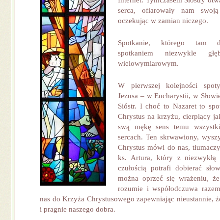
Internet. Tymczasem Siostry otw
serca, ofiarowały nam swoj
oczekując w zamian niczego.
Spotkanie, którego tam do
spotkaniem niezwykle głęb
wielowymiarowym.
W pierwszej kolejności spo
Jezusa – w Eucharystii, w Słow
Sióstr. I choć to Nazaret to sp
Chrystus na krzyżu, cierpiący j
swą mękę sens temu wszystk
sercach. Ten skrwawiony, wysz
Chrystus mówi do nas, tłumaczy,
ks. Artura, który z niezwykłą 
czułością potrafi dobierać sło
można oprzeć się wrażeniu, że
rozumie i współodczuwa razem
nas do Krzyża Chrystusowego zapewniając nieustannie, ż
i pragnie naszego dobra.