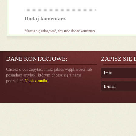
Dodaj komentarz
Musisz się
zalogować
, aby móc dodać komentarz.
DANE KONTAKTOWE:
ZAPISZ SIĘ
Chcesz o coś zapytać, masz jakieś wątpliwości lub
posiadasz artykuł, którym chcesz się z nami
Napisz maila!
podzielić?