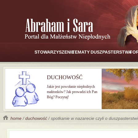
STOWARZYSZENIE
TEMATY
DUSZPASTERSTWA
FO
DUCHOWOŚĆ
Jakie jest powołanie niepłodnych
małżonków? Jak prowadzi ich Pan
Bóg? Poczytaj!
home
/
duchowość
/ spotkanie w nazarecie czyli o duszpasterst