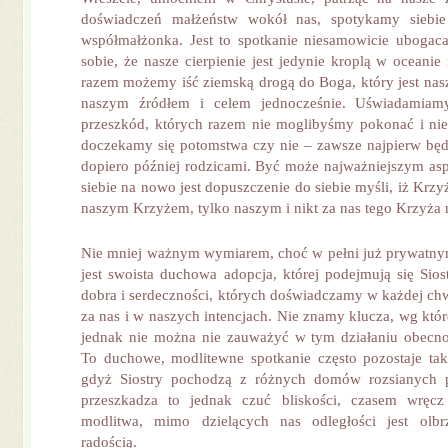
doświadczeń małżeństw wokół nas, spotykamy siebie
współmałżonka. Jest to spotkanie niesamowicie ubogac
sobie, że nasze cierpienie jest jedynie kroplą w oceanie 
razem możemy iść ziemską drogą do Boga, który jest na
naszym źródłem i celem jednocześnie. Uświadamiam
przeszkód, których razem nie moglibyśmy pokonać i nie
doczekamy się potomstwa czy nie – zawsze najpierw bę
dopiero później rodzicami. Być może najważniejszym as
siebie na nowo jest dopuszczenie do siebie myśli, iż Krzyż
naszym Krzyżem, tylko naszym i nikt za nas tego Krzyża n
Nie mniej ważnym wymiarem, choć w pełni już prywatny
jest swoista duchowa adopcja, której podejmują się Sios
dobra i serdeczności, których doświadczamy w każdej chwi
za nas i w naszych intencjach. Nie znamy klucza, wg któr
jednak nie można nie zauważyć w tym działaniu obecno
To duchowe, modlitewne spotkanie często pozostaje tak
gdyż Siostry pochodzą z różnych domów rozsianych 
przeszkadza to jednak czuć bliskości, czasem wręcz
modlitwa, mimo dzielących nas odległości jest olb
radością.