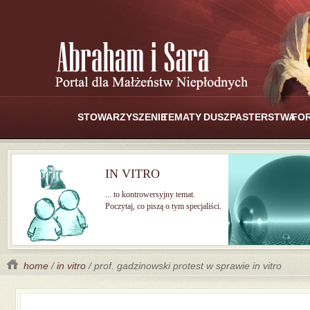
STOWARZYSZENIE
TEMATY
DUSZPASTERSTWA
FO
IN VITRO
... to kontrowersyjny temat.
Poczytaj, co piszą o tym specjaliści.
home
/
in vitro
/ prof. gadzinowski protest w sprawie in vitro