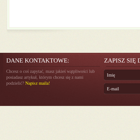
DANE KONTAKTOWE:
ZAPISZ SIĘ
Chcesz o coś zapytać, masz jakieś wątpliwości lub
posiadasz artykuł, którym chcesz się z nami
Napisz maila!
podzielić?