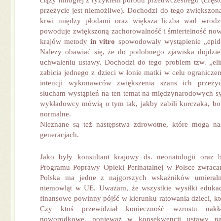
ciąży mnogiej z ryzykiem porodu przedwczesnego (często 
przeżycie jest niemożliwe). Dochodzi do tego zwiększona
krwi między płodami oraz większa liczba wad wrodz
powoduje zwiększoną zachorowalność i śmiertelność no
krajów metody
in
vitro
spowodowały wystąpienie „epide
Należy obawiać się, że do podobnego zjawiska dojdzi
uchwaleniu ustawy. Dochodzi do tego problem tzw. „elim
zabicia jednego z dzieci w łonie matki w celu ogranicze
intencji wykonawców zwiększenia szans ich przeżyc
słucham wystąpień na ten temat na międzynarodowych s
wykładowcy mówią o tym tak, jakby zabili kurczaka, bow
normalne.
Nieznane są też następstwa zdrowotne, które mogą na
generacjach.
Jako były konsultant krajowy ds. neonatologii oraz 
Programu Poprawy Opieki Perinatalnej w Polsce zwraca
Polska ma jedne z najgorszych wskaźników umieral
niemowląt w UE. Uważam, że wszystkie wysiłki edukacy
finansowe powinny pójść w kierunku ratowania dzieci, któ
Czy ktoś przewidział konieczność wzrostu nak
noworodkowe, ponieważ w konsekwencji ustawy nas