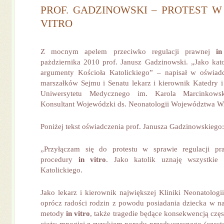
PROF. GADZINOWSKI – PROTEST W 
VITRO
Z mocnym apelem przeciwko regulacji prawnej
in
pażdziernika 2010 prof. Janusz Gadzinowski. „Jako kato
argumenty Kościoła Katolickiego” – napisał w oświa
marszałków Sejmu i Senatu lekarz i kierownik Katedry i 
Uniwersytetu Medycznego im. Karola Marcinkows
Konsultant Wojewódzki ds. Neonatologii Województwa Wi
Poniżej tekst oświadczenia prof. Janusza Gadzinowskiego:
„Przyłączam się do protestu w sprawie regulacji p
procedury
in
vitro
. Jako katolik uznaję wszystkie
Katolickiego.
Jako lekarz i kierownik największej Kliniki Neonatologi
oprócz radości rodzin z powodu posiadania dziecka w na
metody
in
vitro
, także tragedie będące konsekwencją czę