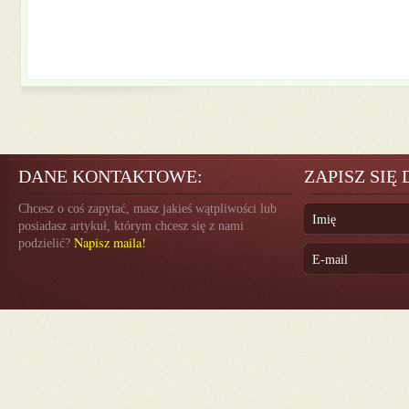
DANE KONTAKTOWE:
ZAPISZ SIĘ
Chcesz o coś zapytać, masz jakieś wątpliwości lub
posiadasz artykuł, którym chcesz się z nami
Napisz maila!
podzielić?