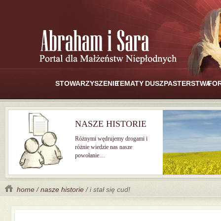
STOWARZYSZENIE
TEMATY
DUSZPASTERSTWA
FO
NASZE HISTORIE
Różnymi wędrujemy drogami i
różnie wiedzie nas nasze
powołanie…
home
/
nasze historie
/ i stał się cud!