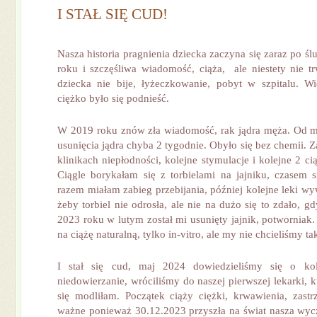
I STAŁ SIĘ CUD!
Nasza historia pragnienia dziecka zaczyna się zaraz po śl
roku i szczęśliwa wiadomość, ciąża, ale niestety nie tr
dziecka nie bije, łyżeczkowanie, pobyt w szpitalu. W
ciężko było się podnieść.
W 2019 roku znów zła wiadomość, rak jądra męża. Od 
usunięcia jądra chyba 2 tygodnie. Obyło się bez chemii. 
klinikach niepłodności, kolejne stymulacje i kolejne 2 cią
Ciągle borykałam się z torbielami na jajniku, czasem 
razem miałam zabieg przebijania, później kolejne leki w
żeby torbiel nie odrosła, ale nie na dużo się to zdało, g
2023 roku w lutym został mi usunięty jajnik, potworniak.
na ciążę naturalną, tylko in-vitro, ale my nie chcieliśmy ta
I stał się cud, maj 2024 dowiedzieliśmy się o kole
niedowierzanie, wróciliśmy do naszej pierwszej lekarki, k
się modliłam. Początek ciąży ciężki, krwawienia, zastrz
ważne ponieważ 30.12.2023 przyszła na świat nasza wy