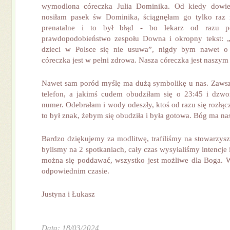
wymodlona córeczka Julia Dominika. Od kiedy dowie
nosiłam pasek św Dominika, ściągnęłam go tylko raz 
prenatalne i to był błąd - bo lekarz od razu p
prawdopodobieństwo zespołu Downa i okropny tekst: „n
dzieci w Polsce się nie usuwa”, nigdy bym nawet o
córeczka jest w pełni zdrowa. Nasza córeczka jest naszy
Nawet sam poród myślę ma dużą symbolikę u nas. Zaws
telefon, a jakimś cudem obudziłam się o 23:45 i dzwon
numer. Odebrałam i wody odeszły, ktoś od razu się rozłąc
to był znak, żebym się obudziła i była gotowa. Bóg ma na
Bardzo dziękujemy za modlitwę, trafiliśmy na stowarzysz
bylismy na 2 spotkaniach, cały czas wysyłaliśmy intencje 
można się poddawać, wszystko jest możliwe dla Boga. 
odpowiednim czasie.
Justyna i Łukasz
Data: 18/03/2024