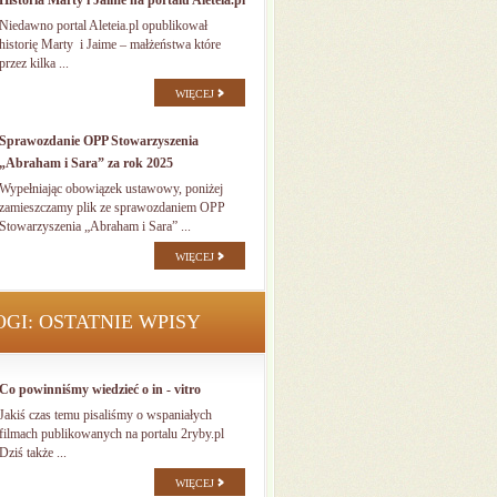
Historia Marty i Jaime na portalu Aleteia.pl
Niedawno portal Aleteia.pl opublikował
historię Marty i Jaime – małżeństwa które
przez kilka ...
WIĘCEJ
Sprawozdanie OPP Stowarzyszenia
„Abraham i Sara” za rok 2025
Wypełniając obowiązek ustawowy, poniżej
zamieszczamy plik ze sprawozdaniem OPP
Stowarzyszenia „Abraham i Sara” ...
WIĘCEJ
OGI: OSTATNIE WPISY
Co powinniśmy wiedzieć o in - vitro
Jakiś czas temu pisaliśmy o wspaniałych
filmach publikowanych na portalu 2ryby.pl
Dziś także ...
WIĘCEJ