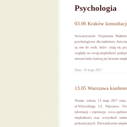
Psychologia
03.06 Kraków konsultacj
Stowarzyszenie Wspierania Małżeń
psychologiczne dla małżeństw doświa
są one do osób, które: czują się pr
względu na swoją niepłodność podejrz
stresem które kończą już leczenie niepło
Data: 16 maja 2017
13.05 Warszawa konferen
Termin: sobota, 13 maja 2017 rok
ul.Wóycickiego 1/3, Warszawa. Wst
informacji i rejestracja: www.spelni
niepłodności oraz wszystkich zain
prokreacyjnych. Doświadczenie niepłodn