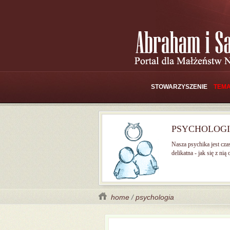
STOWARZYSZENIE
TEMA
PSYCHOLOG
Nasza psychika jest cza
delikatna - jak się z nią
home
/
psychologia