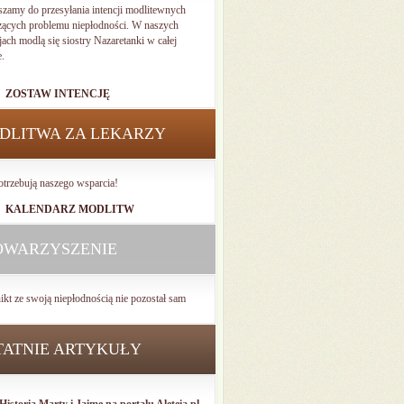
szamy do przesyłania intencji modlitewnych
zących problemu niepłodności. W naszych
jach modlą się siostry Nazaretanki w całej
e.
ZOSTAW INTENCJĘ
DLITWA ZA LEKARZY
otrzebują naszego wsparcia!
KALENDARZ MODLITW
OWARZYSZENIE
ikt ze swoją niepłodnością nie pozostał sam
TATNIE ARTYKUŁY