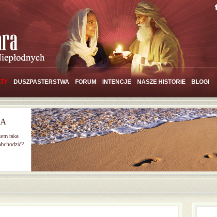
TY
DUSZPASTERSTWA
FORUM
INTENCJE
NASZE HISTORIE
BLOGI
IA
sem taka
 obchodzić?