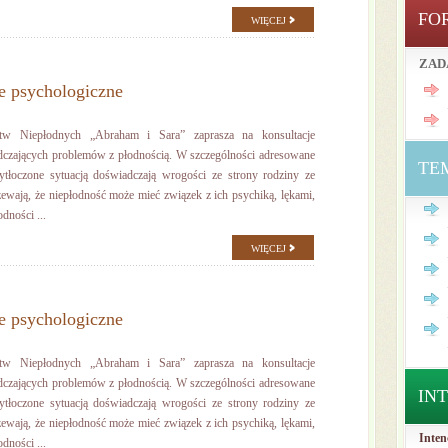
FO
WIĘCEJ
ZAD
e psychologiczne
stw Niepłodnych „Abraham i Sara” zaprasza na konsultacje
dczających problemów z płodnością. W szczególności adresowane
TE
zytłoczone sytuacją doświadczają wrogości ze strony rodziny ze
ewają, że niepłodność może mieć związek z ich psychiką, lękami,
dności ...
WIĘCEJ
e psychologiczne
stw Niepłodnych „Abraham i Sara” zaprasza na konsultacje
dczających problemów z płodnością. W szczególności adresowane
IN
zytłoczone sytuacją doświadczają wrogości ze strony rodziny ze
ewają, że niepłodność może mieć związek z ich psychiką, lękami,
Inten
dności ...