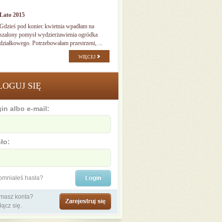
Lato 2015
Gdzieś pod koniec kwietnia wpadłam na
szalony pomysł wydzierżawienia ogródka
działkowego. Potrzebowałam przestrzeni, ...
WIĘCEJ
LOGUJ SIĘ
in albo e-mail:
ło:
omniałeś hasła?
 masz konta?
łącz się.