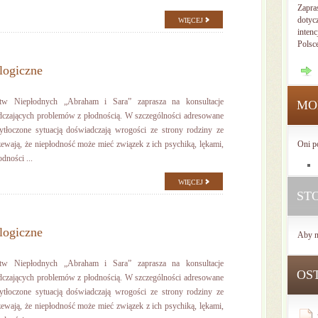
Zapra
dotyc
WIĘCEJ
intenc
Polsc
logiczne
stw Niepłodnych „Abraham i Sara” zaprasza na konsultacje
MO
dczających problemów z płodnością. W szczególności adresowane
zytłoczone sytuacją doświadczają wrogości ze strony rodziny ze
ewają, że niepłodność może mieć związek z ich psychiką, lękami,
Oni p
dności ...
WIĘCEJ
ST
logiczne
Aby n
stw Niepłodnych „Abraham i Sara” zaprasza na konsultacje
OS
dczających problemów z płodnością. W szczególności adresowane
zytłoczone sytuacją doświadczają wrogości ze strony rodziny ze
ewają, że niepłodność może mieć związek z ich psychiką, lękami,