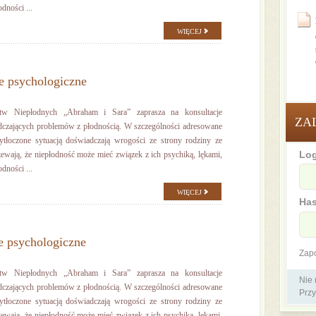
dności ...
WIĘCEJ
e psychologiczne
stw Niepłodnych „Abraham i Sara” zaprasza na konsultacje
ZA
dczających problemów z płodnością. W szczególności adresowane
zytłoczone sytuacją doświadczają wrogości ze strony rodziny ze
Log
ewają, że niepłodność może mieć związek z ich psychiką, lękami,
dności ...
WIĘCEJ
Has
e psychologiczne
Zap
stw Niepłodnych „Abraham i Sara” zaprasza na konsultacje
Nie
dczających problemów z płodnością. W szczególności adresowane
Przy
zytłoczone sytuacją doświadczają wrogości ze strony rodziny ze
ewają, że niepłodność może mieć związek z ich psychiką, lękami,