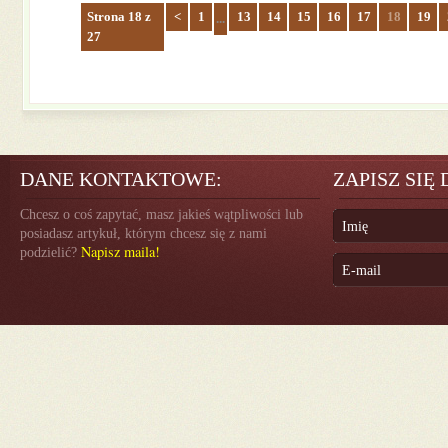
Strona 18 z
<
1
13
14
15
16
17
18
19
...
27
DANE KONTAKTOWE:
ZAPISZ SIĘ
Chcesz o coś zapytać, masz jakieś wątpliwości lub
posiadasz artykuł, którym chcesz się z nami
Napisz maila!
podzielić?