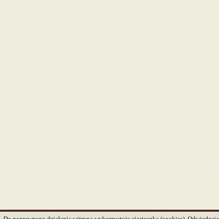
Do poprawnego działania witryna wykorzystuje ciasteczka (cookies). Odwiedzając