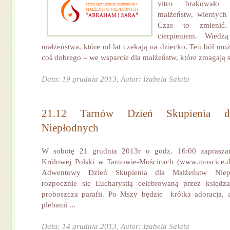
vitro brakowało 
małżeństw, wiernych 
Czas to zmienić.
cierpieniem. Wiedz
małżeństwa, które od lat czekają na dziecko. Ten ból mo
coś dobrego – we wsparcie dla małżeństw, które zmagają s
Data: 19 grudnia 2013,
Autor: Izabela Salata
21.12 Tarnów Dzień Skupienia d
Niepłodnych
W sobotę 21 grudnia 2013r o godz. 16:00 zaprasz
Królowej Polski w Tarnowie-Mościcach (www.moscice.di
Adwentowy Dzień Skupienia dla Małżeństw Niepł
rozpocznie się Eucharystią celebrowaną przez księd
proboszcza parafii. Po Mszy będzie krótka adoracja, 
plebanii ...
Data: 14 grudnia 2013,
Autor: Izabela Salata