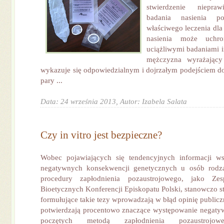
stwierdzenie niepra
badania nasienia 
właściwego leczenia dla
nasienia może uchro
uciążliwymi badaniami 
mężczyzna wyrażając
wykazuje się odpowiedzialnym i dojrzałym podejściem d
pary ...
Data: 24 września 2013,
Autor: Izabela Salata
Czy in vitro jest bezpieczne?
Wobec pojawiających się tendencyjnych informacji w
negatywnych konsekwencji genetycznych u osób rodz
procedury zapłodnienia pozaustrojowego, jako Ze
Bioetycznych Konferencji Episkopatu Polski, stanowczo s
formułujące takie tezy wprowadzają w błąd opinię public
potwierdzają procentowo znaczące występowanie negaty
poczętych metodą zapłodnienia pozaustrojo