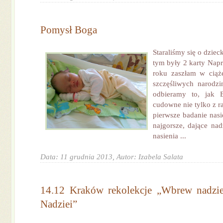
Pomysł Boga
Staraliśmy się o dziec
tym były 2 karty Nap
roku zaszłam w ciążę
szczęśliwych narodz
odbieramy to, jak 
cudowne nie tylko z r
pierwsze badanie nasie
najgorsze, dające nad
nasienia ...
Data: 11 grudnia 2013,
Autor: Izabela Salata
14.12 Kraków rekolekcje „Wbrew nadzie
Nadziei”