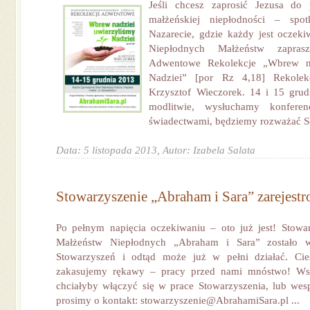
Jeśli chcesz zaprosić Jezusa do
małżeńskiej niepłodności – sp
Nazarecie, gdzie każdy jest oczek
Niepłodnych Małżeństw zapra
Adwentowe Rekolekcje „Wbrew na
Nadziei” [por Rz 4,18] Rekolek
Krzysztof Wieczorek. 14 i 15 grud
modlitwie, wysłuchamy konferenc
świadectwami, będziemy rozważać Sł
Data: 5 listopada 2013,
Autor: Izabela Salata
Stowarzyszenie „Abraham i Sara” zarejest
Po pełnym napięcia oczekiwaniu – oto już jest! Stowa
Małżeństw Niepłodnych „Abraham i Sara” zostało w
Stowarzyszeń i odtąd może już w pełni działać. Ci
zakasujemy rękawy – pracy przed nami mnóstwo! Wsz
chciałyby włączyć się w prace Stowarzyszenia, lub wes
prosimy o kontakt: stowarzyszenie@AbrahamiSara.pl ...