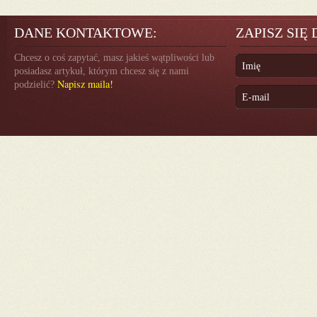
DANE KONTAKTOWE:
ZAPISZ SIĘ
Chcesz o coś zapytać, masz jakieś wątpliwości lub
posiadasz artykuł, którym chcesz się z nami
Napisz maila!
podzielić?