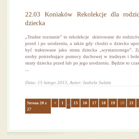
22.03 Koniaków Rekolekcje dla rodzi
dziecka
„Trudne rozstanie” to rekolekcje skierowane do rodziców
przed i po urodzeniu, a także gdy chodzi o dziecko upo
być traktowane jako strata dziecka „wymarzonego”. Z
osoby potrzebujące pomocy duchowej w trudnym i bol
straty dziecka przed lub po jego urodzeniu. Będzie to cza
...
Data: 15 lutego 2013,
Autor: Izabela Salata
Strona 20 z
<
1
15
16
17
18
19
20
21
...
27