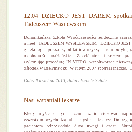
12.04 DZIECKO JEST DAREM spotkani
Tadeuszem Wasilewskim
Dominikańska Szkoła Współczesności serdecznie zapras
n.med. TADEUSZEM WASILEWSKIM „DZIECKO JEST D
ginekolog – położnik, od lat towarzyszy parom borykaj
niepłodności małżeńskiej. Z oddaniem i sercem pra
wykonując procedurę IN VITRO, współtworząc pierwszy
ośrodek w Białymstoku. W lutym 2007 spojrzał inaczej. ...
Data: 8 kwietnia 2013,
Autor: Izabela Salata
Nasi wspaniali lekarze
Kiedy myślę o tym, czemu warto stosować naprot
wszystkim przychodzą mi na myśl nasi lekarze. Dobrzy, u
pacjentom odpowiednio dużo uwagi i czasu. Skupi