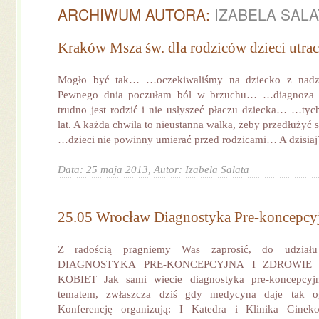
ARCHIWUM AUTORA:
IZABELA SALA
Kraków Msza św. dla rodziców dzieci utra
Mogło być tak… …oczekiwaliśmy na dziecko z nadzie
Pewnego dnia poczułam ból w brzuchu… …diagnoza 
trudno jest rodzić i nie usłyszeć płaczu dziecka… …tych
lat. A każda chwila to nieustanna walka, żeby przedłużyć
…dzieci nie powinny umierać przed rodzicami… A dzisiaj? 
Data: 25 maja 2013,
Autor: Izabela Salata
25.05 Wrocław Diagnostyka Pre-koncepcy
Z radością pragniemy Was zaprosić, do udział
DIAGNOSTYKA PRE-KONCEPCYJNA I ZDROWIE
KOBIET Jak sami wiecie diagnostyka pre-koncepcyjn
tematem, zwłaszcza dziś gdy medycyna daje tak o
Konferencję organizują: I Katedra i Klinika Gineko