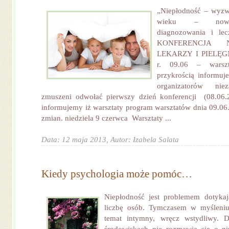
„Niepłodność – wyz
wieku – nowo
diagnozowania i lecz
KONFERENCJA
LEKARZY I PIELĘG
r. 09.06 – warsz
przykrością informuj
organizatorów niez
zmuszeni odwołać pierwszy dzień konferencji (08.06.
informujemy iż warsztaty program warsztatów dnia 09.06
zmian. niedziela 9 czerwca Warsztaty ...
Data: 12 maja 2013,
Autor: Izabela Salata
Kiedy psychologia może pomóc…
Niepłodność jest problemem dotyka
liczbę osób. Tymczasem w myśleniu 
temat intymny, wręcz wstydliwy. D