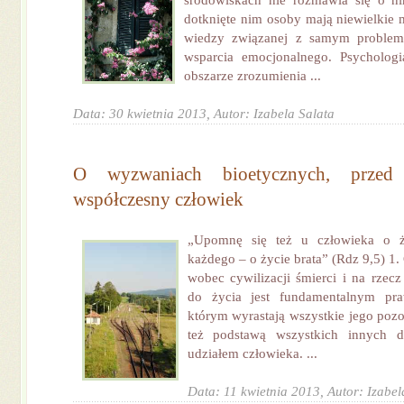
środowiskach nie rozmawia się o n
dotknięte nim osoby mają niewielkie 
wiedzy związanej z samym problem
wsparcia emocjonalnego. Psycholo
obszarze zrozumienia ...
Data: 30 kwietnia 2013,
Autor: Izabela Salata
O wyzwaniach bioetycznych, przed 
współczesny człowiek
„Upomnę się też u człowieka o ż
każdego – o życie brata” (Rdz 9,5) 1.
wobec cywilizacji śmierci i na rzecz
do życia jest fundamentalnym pr
którym wyrastają wszystkie jego pozo
też podstawą wszystkich innych dó
udziałem człowieka. ...
Data: 11 kwietnia 2013,
Autor: Izabel