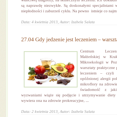
właściwej diagnozy, na skutecznym leczeniu. Ich dokład
są naprawdę niezwykłe. Są doskonałymi specjalistami w
niepłodności i zaburzeń cyklu. Na pewno istnieje co najmn
Data: 4 kwietnia 2013,
Autor: Izabela Salata
27.04 Gdy jedzenie jest leczeniem – warszt
Centrum Leczen
Małżeńskiej w Krak
Mikroekologii w Poz
warsztaty praktyczne p
leczeniem – czyli 
opóźnionej alergii p
mikroflory na zdrowi
świadomość z jaki
wyzwaniami wiąże się podjęcie i utrzymywanie diety
wywiera ona na zdrowie prokreacyjne, ...
Data: 2 kwietnia 2013,
Autor: Izabela Salata