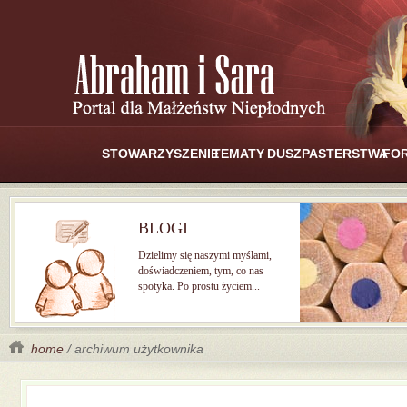
STOWARZYSZENIE
TEMATY
DUSZPASTERSTWA
FO
BLOGI
Dzielimy się naszymi myślami,
doświadczeniem, tym, co nas
spotyka. Po prostu życiem...
home
/ archiwum użytkownika