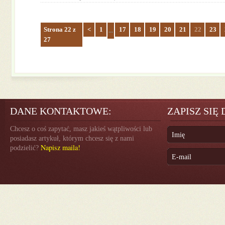
Strona 22 z
<
1
17
18
19
20
21
22
23
...
27
DANE KONTAKTOWE:
ZAPISZ SIĘ
Chcesz o coś zapytać, masz jakieś wątpliwości lub
posiadasz artykuł, którym chcesz się z nami
Napisz maila!
podzielić?