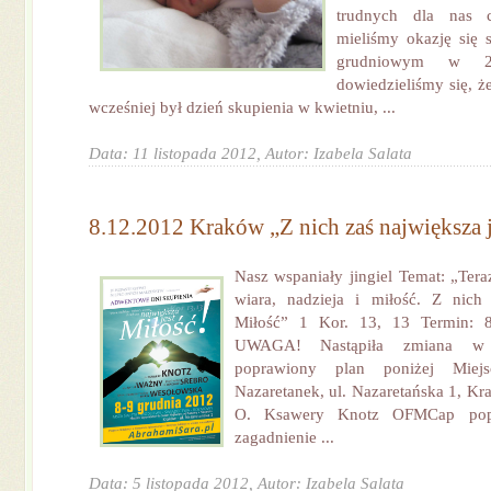
trudnych dla nas c
mieliśmy okazję się 
grudniowym w 2
dowiedzieliśmy się, ż
wcześniej był dzień skupienia w kwietniu, ...
Data: 11 listopada 2012,
Autor: Izabela Salata
8.12.2012 Kraków „Z nich zaś największa j
Nasz wspaniały jingiel Temat: „Teraz
wiara, nadzieja i miłość. Z nich 
Miłość” 1 Kor. 13, 13 Termin: 8
UWAGA! Nastąpiła zmiana w pl
poprawiony plan poniżej Miejsc
Nazaretanek, ul. Nazaretańska 1, K
O. Ksawery Knotz OFMCap popr
zagadnienie ...
Data: 5 listopada 2012,
Autor: Izabela Salata