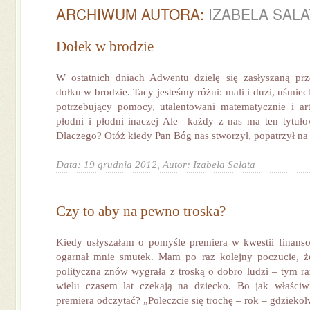
ARCHIWUM AUTORA:
IZABELA SALA
Dołek w brodzie
W ostatnich dniach Adwentu dzielę się zasłyszaną prz
dołku w brodzie. Tacy jesteśmy różni: mali i duzi, uśmiechn
potrzebujący pomocy, utalentowani matematycznie i ar
płodni i płodni inaczej Ale każdy z nas ma ten tytuł
Dlaczego? Otóż kiedy Pan Bóg nas stworzył, popatrzył na n
Data: 19 grudnia 2012,
Autor: Izabela Salata
Czy to aby na pewno troska?
Kiedy usłyszałam o pomyśle premiera w kwestii finansow
ogarnął mnie smutek. Mam po raz kolejny poczucie, że
polityczna znów wygrała z troską o dobro ludzi – tym r
wielu czasem lat czekają na dziecko. Bo jak właściw
premiera odczytać? „Poleczcie się trochę – rok – gdziekolw