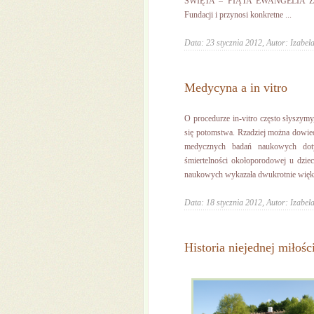
SWIĘTA – PIĄTA EWANGELIA ŻYCIA
Fundacji i przynosi konkretne ...
Data: 23 stycznia 2012,
Autor: Izabela
Medycyna a in vitro
O procedurze in-vitro często słyszym
się potomstwa. Rzadziej można dowied
medycznych badań naukowych doty
śmiertelności okołoporodowej u dziec
naukowych wykazała dwukrotnie więks
Data: 18 stycznia 2012,
Autor: Izabela
Historia niejednej miłośc