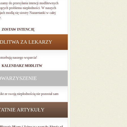
szamy do przesyłania intencji modlitewnych
zących problemu niepłodności. W naszych
jach modlą się siostry Nazaretanki w całej
e.
ZOSTAW INTENCJĘ
DLITWA ZA LEKARZY
otrzebują naszego wsparcia!
KALENDARZ MODLITW
OWARZYSZENIE
ikt ze swoją niepłodnością nie pozostał sam
TATNIE ARTYKUŁY