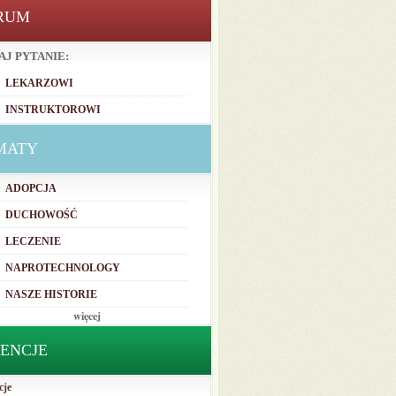
RUM
AJ PYTANIE:
LEKARZOWI
INSTRUKTOROWI
MATY
ADOPCJA
DUCHOWOŚĆ
LECZENIE
NAPROTECHNOLOGY
NASZE HISTORIE
więcej
TENCJE
cje