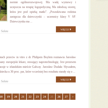
normie ogólnorozwojowej. Ma wadę wymowy i
uczęszcza na terapię logopedyczną. Ma młodszą siostrę,
która jest pod opieką matki”. „Poszukiwana rodzina
zastępcza dla dziewczynki – uczennicy klasy V SP.
Dziewczynka ma ...
WIĘCEJ
 Salata
ntach przeciw in vitro z dr. Philipem Boylem rozmawia Jarosław
any europejski lekarz, stosujący naprotechnologię. Jest prezesem
racuje w irlandzkim mieście Galway. Jarosław Dudała: Słyszałem,
ecka u 30 proc. par, które wcześniej bez rezultatu starały się o ...
WIĘCEJ
 Salata
18
19
20
21
22
23
24
25
26
27
>