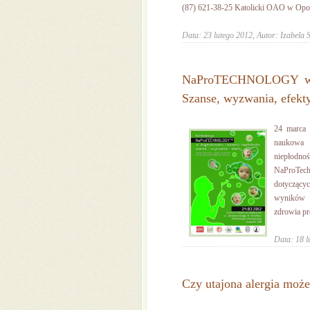
(87) 621-38-25 Katolicki OAO w Opolu,
Data: 23 lutego 2012,
Autor: Izabela 
NaProTECHNOLOGY w di
Szanse, wyzwania, efekty
24 marca 
naukowa 
niepłodno
NaProTechn
dotyczącyc
wyników o
zdrowia pr
Data: 18 l
Czy utajona alergia może