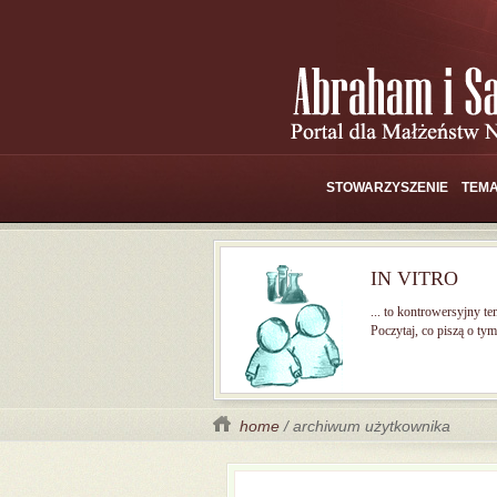
STOWARZYSZENIE
TEMA
IN VITRO
... to kontrowersyjny te
Poczytaj, co piszą o tym 
home
/ archiwum użytkownika