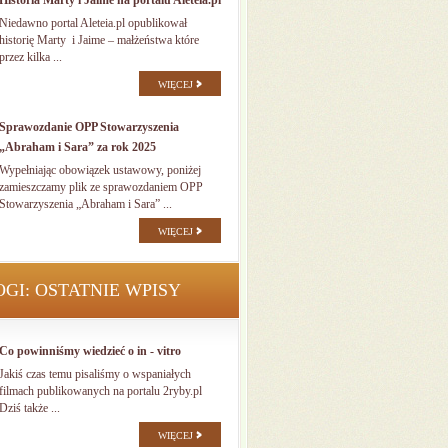
Historia Marty i Jaime na portalu Aleteia.pl
Niedawno portal Aleteia.pl opublikował
historię Marty i Jaime – małżeństwa które
przez kilka ...
WIĘCEJ
Sprawozdanie OPP Stowarzyszenia
„Abraham i Sara” za rok 2025
Wypełniając obowiązek ustawowy, poniżej
zamieszczamy plik ze sprawozdaniem OPP
Stowarzyszenia „Abraham i Sara” ...
WIĘCEJ
OGI: OSTATNIE WPISY
Co powinniśmy wiedzieć o in - vitro
Jakiś czas temu pisaliśmy o wspaniałych
filmach publikowanych na portalu 2ryby.pl
Dziś także ...
WIĘCEJ