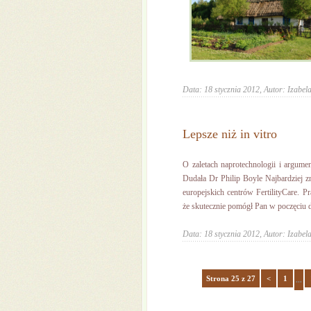
Data: 18 stycznia 2012,
Autor: Izabela
Lepsze niż in vitro
O zaletach naprotechnologii i argume
Dudała Dr Philip Boyle Najbardziej zn
europejskich centrów FertilityCare. P
że skutecznie pomógł Pan w poczęciu dzi
Data: 18 stycznia 2012,
Autor: Izabela
Strona 25 z 27
<
1
...