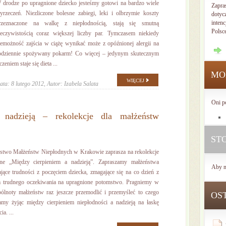
 drodze po upragnione dziecko jesteśmy gotowi na bardzo wiele
Zapra
yrzeczeń. Niezliczone bolesne zabiegi, leki i olbrzymie koszty
dotyc
intenc
rzeznaczone na walkę z niepłodnością, stają się smutną
Polsc
zeczywistością coraz większej liczby par. Tymczasem niekiedy
iemożność zajścia w ciążę wynikać może z opóźnionej alergii na
odziennie spożywany pokarm! Co więcej – jedynym skutecznym
czeniem staje się dieta ...
MO
WIĘCEJ
ata: 8 lutego 2012,
Autor: Izabela Salata
Oni p
 nadzieją – rekolekcje dla małżeństw
ST
stwo Małżeństw Niepłodnych w Krakowie zaprasza na rekolekcje
tne „Między cierpieniem a nadzieją”. Zapraszamy małżeństwa
Aby n
jące trudności z poczęciem dziecka, zmagające się na co dzień z
em trudnego oczekiwania na upragnione potomstwo. Pragniemy w
ólnoty małżeństw raz jeszcze przemodlić i przemyśleć to czego
OS
my żyjąc między cierpieniem niepłodności a nadzieją na łaskę
a. ...