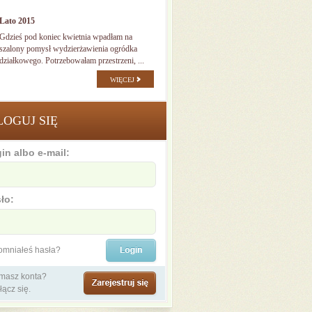
Lato 2015
Gdzieś pod koniec kwietnia wpadłam na
szalony pomysł wydzierżawienia ogródka
działkowego. Potrzebowałam przestrzeni, ...
WIĘCEJ
LOGUJ SIĘ
in albo e-mail:
ło:
omniałeś hasła?
 masz konta?
łącz się.