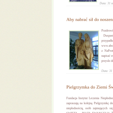
Data: 31 s
Aby nabrać sił do noszen
Pozdrow
Duspast
przypadk
www.abrah
z NaProte
napisać s
przyslo d
Data: 31 
Pielgrzymka do Ziemi Św
Fundacja Instytut Leczenia Niepłodn
zapraszają na kolejną Pielgrzymkę d
niepłodnością, osób zajmujących s