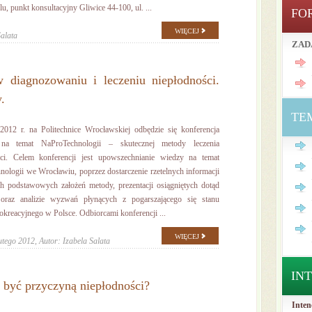
 punkt konsultacyjny Gliwice 44-100, ul. ...
FO
WIĘCEJ
Salata
ZAD
agnozowaniu i leczeniu niepłodności.
.
TE
2012 r. na Politechnice Wrocławskiej odbędzie się konferencja
na temat NaProTechnologii – skutecznej metody leczenia
ści. Celem konferencji jest upowszechnianie wiedzy na temat
ologii we Wrocławiu, poprzez dostarczenie rzetelnych informacji
h podstawowych założeń metody, prezentacji osiągniętych dotąd
raz analizie wyzwań płynących z pogarszającego się stanu
okreacyjnego w Polsce. Odbiorcami konferencji ...
WIĘCEJ
utego 2012,
Autor: Izabela Salata
IN
 być przyczyną niepłodności?
Inten