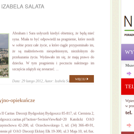
:
IZABELA SALATA
Abraham i Sara usłyszeli kiedyś obietnicę, że będą mieć
syna. Miała to być odpowiedź na pragnienie, które nosili
w sobie przez całe życie, a które ciągle przypominało im,
że są małżeństwem niespełnionym, niezdolnym do
WY
przekazania życia. Wydawało im się, że mają prawo do
dziecka. W tym pragnieniu i poczuciu należnego im
Msze
szczęścia zdążyli się zestarzeć. ...
WIĘCEJ
Data: 29 lutego 2012,
Autor: Izabela Salata
TE
cyjno-opiekuńcze
Wpier
w prz
tel
II Caritas Diecezji Bydgoskiej Bydgoszcz 85-817, ul. Ciernista 2,
dgoszcz.caritas.pl/?action=SectionView&id=20 Katolicki OAO
zęstochowa 42-200, ul. Orzechowskiego 1, tel. (34) 366-49-91,
enie.pl/ OAO Diecezji Ełckiej Ełk 19-300, ul.3 Maja 10, tel./fax.