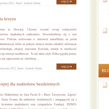
WIĘCEJ
tycznia 2012,
Autor: Izabela Salata
ia krzyża
ienia ze Slowacji. Chcemy wyrazić swoją wdzięczność
ierstvu niepłodnych małżonków. Dowiedzieliśmy się o tym
owo. Podczas surfowania w internecie natrafiliśmy na portal
amisara.pl. kdzie na jednym miejscu można odnaleść informacje
chnologii, adopcji, nauczanie Kościoła, istnieje tu możliwość
woje intencje modlitewne. To my także użyli. Kilka tygodni potem,
o nas zaproszenie na rekolekcje ...
WIĘCEJ
stycznia 2012,
Autor: Izabela Salata
BL
iętej dla małżeństw bezdzietnych
ości Małżeńskiej im Jana Pawła II i Biuro Turystyczne „Egeria”
o Ziemi Świętej dla małżeństw bezdzietnych i zmagających się z
ię leczeniem niepłodności oraz sympatyków Fundacji. ZIEMIA