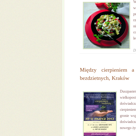
W
w
p
r
n
c
le
D
Między cierpieniem a
bezdzietnych, Kraków
Duszpaster
wielkopos
doświadcza
cierpieni
gronie wsp
doświadcza
nowego życi