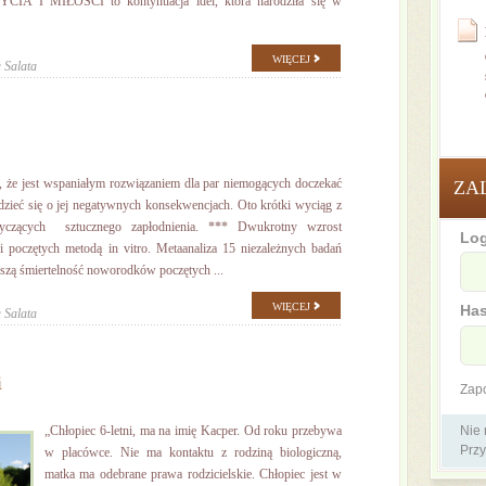
 I MIŁOŚCI to kontynuacja idei, która narodziła się w
WIĘCEJ
 Salata
y, że jest wspaniałym rozwiązaniem dla par niemogących doczekać
ZA
zieć się o jej negatywnych konsekwencjach. Oto krótki wyciąg z
czących sztucznego zapłodnienia. *** Dwukrotny wzrost
Log
i poczętych metodą in vitro. Metaanaliza 15 niezależnych badań
zą śmiertelność noworodków poczętych ...
WIĘCEJ
Has
 Salata
i
Zap
„Chłopiec 6-letni, ma na imię Kacper. Od roku przebywa
Nie
Przy
w placówce. Nie ma kontaktu z rodziną biologiczną,
matka ma odebrane prawa rodzicielskie. Chłopiec jest w