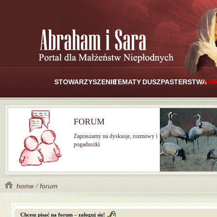
STOWARZYSZENIE
TEMATY
DUSZPASTERSTWA
FO
FORUM
Zapraszamy na dyskusje, rozmowy i
pogaduszki
home
/
forum
Chcesz pisać na forum – zaloguj się!