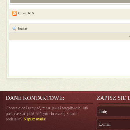
Forum RSS
Szukaj
DANE KONTAKTOWE:
ZAPISZ SIĘ
Chcesz o coś zapytać, masz jakieś wątpliwości lub
posiadasz artykuł, którym chcesz się z nami
Napisz maila!
podzielić?