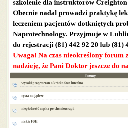
szkolenie dla instruktorów Creighton
Obecnie nadal prowadzi praktykę lek
leczeniem pacjentów dotkniętych pro
Naprotechnology. Przyjmuje w Lubli
do rejestracji (81) 442 92 20 lub (81)
Uwaga! Na czas nieokreślony forum 
nadzieję, że Pani Doktor jeszcze do n
Tematy
wysoki progesteron a krótka faza lutealna
cysta na jądrze
niepłodność męska po chemioterapii
niskie FSH