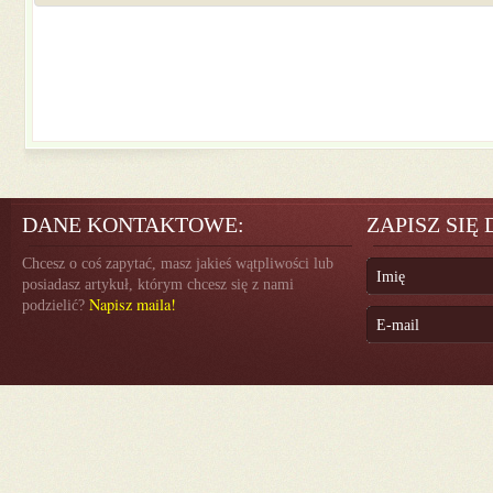
DANE KONTAKTOWE:
ZAPISZ SIĘ
Chcesz o coś zapytać, masz jakieś wątpliwości lub
posiadasz artykuł, którym chcesz się z nami
Napisz maila!
podzielić?