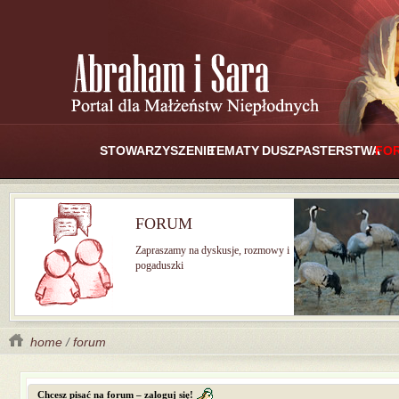
STOWARZYSZENIE
TEMATY
DUSZPASTERSTWA
FO
FORUM
Zapraszamy na dyskusje, rozmowy i
pogaduszki
home
/
forum
Chcesz pisać na forum – zaloguj się!