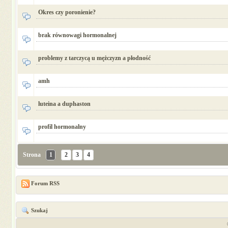
Okres czy poronienie?
brak równowagi hormonalnej
problemy z tarczycą u mężczyzn a płodność
amh
luteina a duphaston
profil hormonalny
Strona
1
2
3
4
Forum RSS
Szukaj